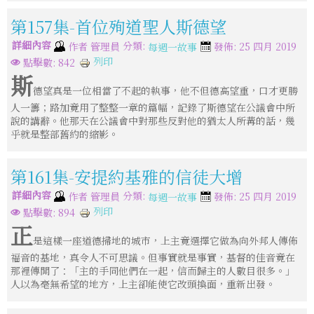
第157集-首位殉道聖人斯德望
詳細內容
分類:
作者
管理員
發佈: 25 四月 2019
每週一故事
列印
點擊數: 842
斯
德望真是一位相當了不起的執事，他不但德高望重，口才更勝
人一籌；路加竟用了整整一章的篇幅，記錄了斯德望在公議會中所
說的講辭。他那天在公議會中對那些反對他的猶太人所冓的話，幾
乎就是整部舊約的縮影。
第161集-安提約基雅的信徒大增
詳細內容
分類:
作者
管理員
發佈: 25 四月 2019
每週一故事
列印
點擊數: 894
正
是這樣一座道德掃地的城市，上主竟選擇它做為向外邦人傳佈
福音的基地，真令人不可思議。但事實就是事實，基督的佳音竟在
那裡傳開了：「主的手同他們在一起，信而歸主的人數目很多。」
人以為毫無希望的地方，上主卻能使它改頭換面，重新出發。