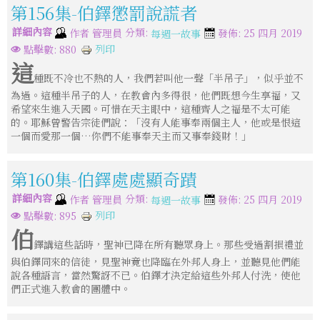
第156集-伯鐸懲罰說謊者
詳細內容
分類:
作者
管理員
發佈: 25 四月 2019
每週一故事
列印
點擊數: 880
這
種既不冷也不熱的人，我們若叫他一聲「半吊子」，似乎並不
為過。這種半吊子的人，在教會內多得很，他們既想今生享福，又
希望來生進入天國。可惜在天主眼中，這種齊人之福是不太可能
的。耶穌曾警告宗徒們說：「沒有人能事奉兩個主人，他或是恨這
一個而愛那一個…你們不能事奉天主而又事奉錢財！」
第160集-伯鐸處處顯奇蹟
詳細內容
分類:
作者
管理員
發佈: 25 四月 2019
每週一故事
列印
點擊數: 895
伯
鐸講這些話時，聖神已降在所有聽眾身上。那些受過割損禮並
與伯鐸同來的信徒，見聖神竟也降臨在外邦人身上，並聽見他們能
說各種語言，當然驚訝不已。伯鐸才決定給這些外邦人付洗，使他
們正式進入教會的團體中。