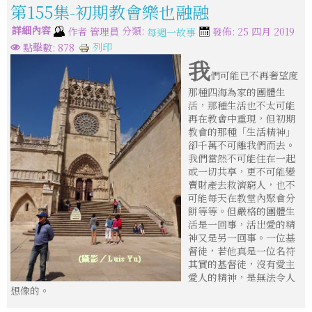
第155集-初期教會樂也融融
詳細內容
分類:
作者
管理員
發佈: 25 四月 2019
每週一故事
列印
點擊數: 878
我
們可能已不再奢望度
那種四海為家的團體生
活，那種生活也不太可能
再在教會中重現，但初期
教會的那種「生活精神」
卻千萬不可離我們而去。
我們當然不可能住在一起
或一切共享，更不可能變
賣財產去救濟窮人，也不
可能每天在教堂內聚會分
餅等等。但嚴格的團體生
活是一回事，活出愛的精
神又是另一回事。一位基
督徒，若他真是一位名符
其實的基督徒，沒有愛主
愛人的精神，是無法令人
想像的。