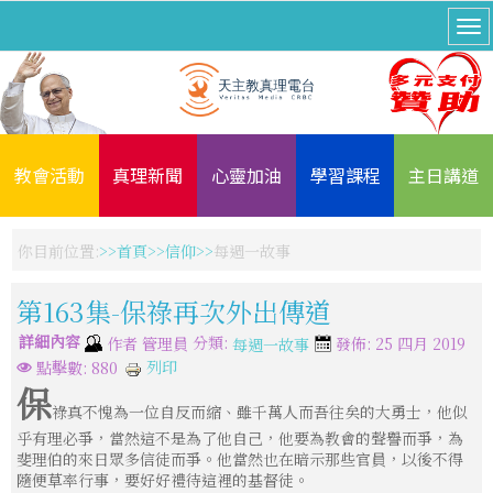
教會活動
真理新聞
心靈加油
學習課程
主日講道
你目前位置:
首頁
信仰
每週一故事
第163集-保祿再次外出傳道
詳細內容
分類:
作者
管理員
發佈: 25 四月 2019
每週一故事
列印
點擊數: 880
保
祿真不愧為一位自反而縮、雖千萬人而吾往矣的大勇士，他似
乎有理必爭，當然這不是為了他自己，他要為教會的聲譽而爭，為
斐理伯的來日眾多信徒而爭。他當然也在暗示那些官員，以後不得
隨便草率行事，要好好禮待這裡的基督徒。