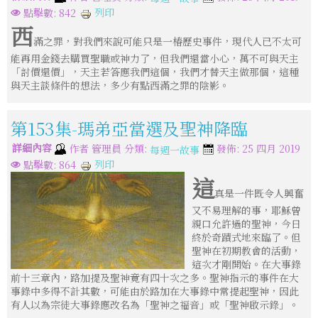
列印
點擊數: 842
西
滿之罪，對我們來說可能只是一椿歷史事件，現代人已不太可
能再用金錢去購買聖職或神力了，但我們還當小心，萬不可與天主
「討價還價」，天主若答應我們這個，我們才替天主做那個，這種
與天主談條件的想法，多少有點西滿之罪的陰影。
第153集-瑪弟亞當選及聖神降臨
詳細內容
分類:
作者
管理員
發佈: 25 四月 2019
每週一故事
列印
點擊數: 864
這
真是一件既令人興奮
又不易理解的事，耶穌曾
親口允許過的聖神，今日
終於奇蹟式地來臨了。但
聖神在初期教會的活動，
這次才剛開始。在大事錄
前十三章內，路加提及聖神竟有四十次之多。聖神指示的事件在大
事錄中多得不計其數，可能由於路加在大事錄中常提起聖神，因此
有人以為宗徒大事錄應改名為「聖神之福音」或「聖神啟示錄」。