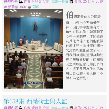
詳細內容
分類:
作者
管理員
發佈: 25 四月 2019
每週一故事
列印
點擊數: 860
伯
鐸那天首次公開證
道，由於內心充滿著聖
神，因此字字鏗鏘有力，
句句直叩心胸，聽眾聽了
心中一陣刺痛，才問伯鐸
及其他宗徒，他們應該做
什麼才好。為什麼伯鐸一
次證道能感化那麼多人，
而我們每週聽道卻無動於
衷？無庸置疑的，伯鐸那
天之所以能感化如此多的
人，還不是因為他的話句
句出自心肺，使人聽了不
得不為之所動。
第158集-西滿術士與太監
詳細內容
分類:
作者
管理員
發佈: 25 四月 2019
每週一故事