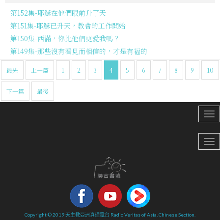
第152集-耶穌在他們眼前升了天
第151集-耶穌已升天，教會的工作開始
第150集-西滿，你比他們更愛我嗎？
第149集-那些沒有看見而相信的，才是有福的
最先
上一篇
1
2
3
4
5
6
7
8
9
10
下一篇
最後
Copyright © 2019 天主教亞洲真理電台 Radio Veritas of Asia, Chinese Section.