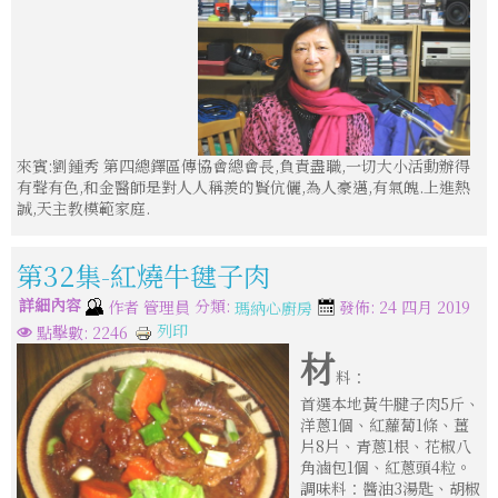
來賓:劉鍾秀 第四總鐸區傳協會總會長,負責盡職,一切大小活動辦得
有聲有色,和金醫師是對人人稱羨的賢伉儷,為人豪邁,有氣魄.上進熱
誠,天主教模範家庭.
第32集-紅燒牛毽子肉
詳細內容
分類:
作者
管理員
發佈: 24 四月 2019
瑪納心廚房
列印
點擊數: 2246
材
料：
首選本地黃牛腱子肉5斤、
洋蔥1個、紅蘿蔔1條、薑
片8片、青蔥1根、花椒八
角滷包1個、紅蔥頭4粒。
調味料：醬油3湯匙、胡椒