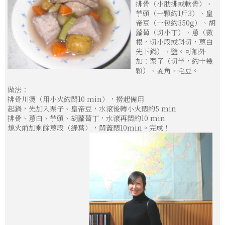
排骨（小肋排或軟骨）、
芋頭（一顆約1斤3）、皇
帝豆（一包約350g）、胡
蘿蔔（切小丁）、蔥（數
根，切小段或斜切，蔥白
先下鍋）、鹽。可額外
加：栗子（切半，約十幾
顆）、菱角、毛豆。
做法：
排骨川燙（用小火約悶10 min），撈起備用
起鍋，先加入栗子、皇帝豆，水滾後轉小火悶約5 min
排骨、蔥白、芋頭、胡蘿蔔丁，水滾再悶約10 min
熄火前加剩餘蔥段（綠葉），關蓋悶10min。完成！