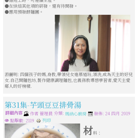
●縮短工時，可連續生產。
●在烘焙其他項的研發，還有待開發。
●應用預發酵麵團。
游麗明: 四個孩子的媽,身教,帶領兒女進慕道班,領洗,成為天主的好兒
女.自己開麵包坊,製作健康調理麵包,也義務教導想學習者,愛天主愛
鄰人的好榜樣.
第31集-芋頭豆豆排骨湯
詳細內容
分類:
作者
管理員
發佈: 24 四月 2019
瑪納心廚房
列印
點擊數: 2119
材
料：