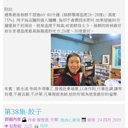
附註:
通常最後發酵不超過60~80分鐘. (發酵環境溫度26~28度c/ 濕度
75%). 用手指沾麵粉插入麵糰. 指印不會彈回來即可.如果超過80分
鐘還發不到兩倍，就是溫度不夠高;或者酵母太少，發酵的時候最好
放在家裡溫度最高無風處的地方;26度～30度最好。
來賓：劉永淑 參與多項事工,曾親赴柬埔寨,以身作則,行事低調,謙卑
有禮,不善言辭,不浮華,凡事親做表帥,她的好做為就是最好的福傳.
第38集-餃子
詳細內容
分類:
作者
管理員
發佈: 24 四月 2019
瑪納心廚房
列印
點擊數: 2125