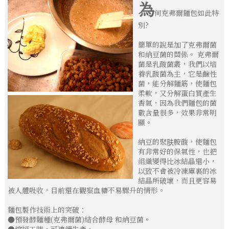
為
何克弗爾麵包如此特
別?
簡單的說是加了克弗爾菌
和納豆菌的關係。 克弗爾
菌是乳酸菌叢，我們以培
養乳酸菌為主，它是鹼性
菌，能分解麵筋，使麵包
柔軟，又分解蛋白質產生
香氣，因為我們麵包的菌
數含量很多，效果非常明
顯。
納豆的聚肤胺酸，使麵包
有非常好的保氣性，也把
組織變得比冰結晶還小，
以致不會被冷凍庫裏的冰
結晶所破壞，而且更容易
被人體吸收，目前還在觀察血糖不易驟升的情形。
麵包製作技術上的突破：
●預發酵麵種(克弗爾菌)結合酵母 和納豆菌。