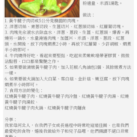
粉適量、米酒1湯匙。
做法：
1. 黃牛腱子肉切成5公分見橢圓的肉塊。
2. 洋蔥切絲、青蔥切段、生薑切片、紅蔥頭切絲、紅蘿蔔切塊。
3. 肉塊先氽滾水去除血水，洋蔥、蔥段、生薑、紅蔥頭，爆香。再
燒另一鍋水，水量淹過肉塊，加薑片、米酒、洋蔥、蔥段、紅蔥
頭，水開後，放下肉塊燜煮2小時，再放下紅蘿蔔、少許胡椒、燜煮
半小時即可。
4. 牛肉燒得好吃，看起來要堅挺，吃起來柔嫩軟塌帶著膠質，微微
沾點唇、口口都是驚艷之作。
5. 如果要做清燉黃牛腱子肉，加入花椒八角滷包1個、其餘燉煮方法
一樣。
6. 如果要做火鍋加入大白菜、雪白菇、金針菇、嫩豆腐，放下肉塊
燜煮半小時即可。
7. 食用方法的變化：
紅燒黃牛腱子肉、紅燒黃牛腱子肉冷盤、紅燒黃牛腱子肉湯、紅燒
黃牛腱子肉湯餃、
紅燒黃牛腱子肉火鍋、紅燒黃牛腱子肉麵食
分享：
我家母河北人，在我們子女成長過程中時常吃這道佳餚、也是我們
最愛吃的食物，婚後我做給外子和兒子品嚐，他們倆讚不絕口非常
喜歡。