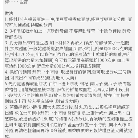
梅…… 些許
做法:
1. 將材料1有機黃豆泡一晚,用豆漿機煮成豆漿,將豆漿與豆渣分離; 豆
漿可加糖或維持原味飲用
2. 3杯溫紅糖水加上一茶匙酵母菌,不要攪動靜置二十餘分鐘後,酵母
發酵澎脹
3. 將分離出來的溼豆渣,加上材料2,再放入作法2的酵母菌水一起攪
拌,揉成麵團(一般乾麵粉攪混成麵團,所需水的比例是每300公克的麵
粉,需水170公克;所以我們可依自己的濕豆渣加上乾麵粉的總重,去計
算出所需的水量去和麵團),今天我示範用高筋麵粉1000公克 加上濕
豆渣約1000公克,酵母水量600公克去攪拌揉成麵團)
4. 揉好的麵團,靜置一小時後, 取出發好的麵團,就可取出分成三份麵
團,可做出不同的成品(饅頭 吐司 大餅)
5.先將麵團桿成圓餅狀,在餅上灑上核桃 枸杞 南瓜子 夔瓜子 或肉鬆
香椿醬 ,用麵桿重壓核果粒, 然後將餅捲成圓柱狀,再切割成小段 ,將
小段放入不同的爐具器具(放入蒸盤則做成豆渣饅頭, 放在土司模中,
則做成土司.放入平底鍋中,,則做成大餅)
6. 蒸盤靜置1小時後.開大火蒸15分後,關火,取出, 五穀雜糧豆渣饅頭
出爐;放在土司模中靜置一小時後,發好後,塗上蛋汁或水,灑上黑、白
芝麻粒,放進預熱好(180度)的烤箱內(25分),則香噴噴的五穀雜糧豆渣
土司出爐;若將圓餅放到平底鍋中,蓋蓋子靜置一小時後 ,開小火烤10
分鐘,再清輕輕翻面再烤10分鐘後,則香噴噴的五穀雜糧豆渣大餅就完
成.