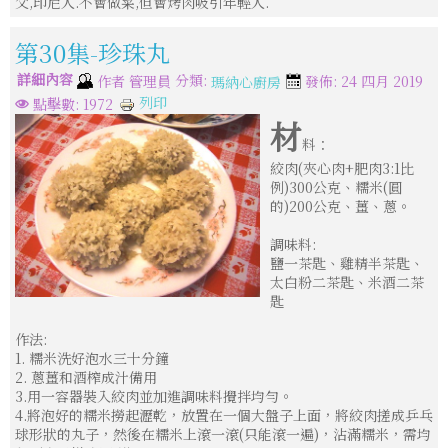
父,印尼人.不會做菜,但會烤肉吸引年輕人.
第30集-珍珠丸
詳細內容
分類:
作者
管理員
發佈: 24 四月 2019
瑪納心廚房
列印
點擊數: 1972
材
料：
絞肉(夾心肉+肥肉3:1比
例)300公克、糯米(圓
的)200公克、薑、蔥。
調味料:
鹽一茶匙、雞精半茶匙、
太白粉二茶匙、米酒二茶
匙
作法:
1. 糯米洗好泡水三十分鐘
2. 蔥薑和酒榨成汁備用
3.用一容器裝入絞肉並加進調味料攪拌均勻。
4.將泡好的糯米撈起瀝乾，放置在一個大盤子上面，將絞肉搓成乒乓
球形狀的丸子，然後在糯米上滾一滾(只能滾一遍)，沾滿糯米，需均