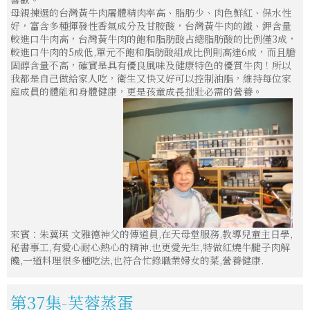
母親揀選的台灣黃牛肉屠體精肉率高、脂肪少、肉色鮮紅、保水性
好，富含多種揮發性香氣成分及甘胺酸，台灣黃牛肉的鐵、鉀含量
較進口牛肉高，台灣黃牛肉的飽和脂肪酸占總脂肪酸的比例僅3成，
較進口牛肉的5成低,單元不飽和脂肪酸組成比例則高達6成，而且膽
固醇含量不高，確實是具有優良風味及健康特色的優質牛肉！所以
我都是自己做給家人吃，衛生又快又好可以控制油脂，維持每位家
庭成員的體能和身體健康，更是孩童成長拙壯必需的營養。
來賓：朱冀瑛 文雅德神父的傳道員,在天母堂服務,教導兒童主日學,
秘書事工,有愛心耐心熱心的精神.也更愛先生,特做紅燒牛腱子肉解
饞,一道料理很多種吃法,也符合忙錄職業婦女的菜,營養健康.
第37集-芙蓉蒸蛋