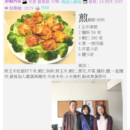
詳細內容
分類:
作者
管理員
發佈: 24 四月 2019
瑪納心廚房
列印
點擊數: 2079
煎
蝦餅:材料
1 玉米兩根
2 麵粉 50 克
3 蝦仁 100 克
4 蔥 一根切細
5 芹菜少許
6 鹽少許
做法：
將玉米粒細切下來,蝦仁剁碎,將玉米,蝦仁,蔥花,芹菜,麵粉,鹽,一起攪
拌,最後加入雞蛋再攪拌,分成多份,小火慢煎,略成焦黃即可.