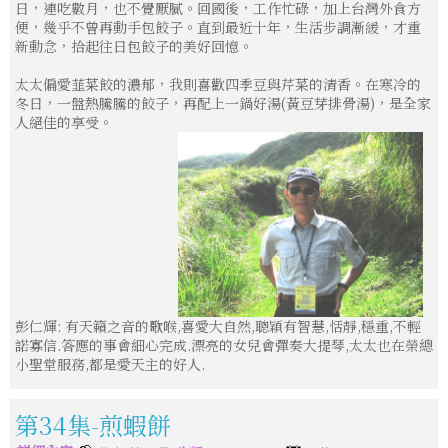
日，連吃數月，也不覺厭膩。回國後，工作忙碌，加上台灣外食方
便，幾乎不曾再動手包餃子。直到最近十年，生活步調漸緩，才重
新動念，拾起往日包餃子的美好回憶。
太太偏愛韮菜餃的濃郁，我則喜歡四季豆與芹菜的清香。在寒冷的
冬日，一盤熱騰騰的餃子，再配上一鍋好湯(黃豆芽排骨湯)，是全家
人絕佳的享受。
彭仁輝: 有天籟之音的歌喉,喜愛大自然,聰穎有智慧,恬靜,穩重,不輕
諾寡信.答應的事會細心完成.漂亮的女兒會彈奏大提琴,太太也在榮總
小聖堂服務,都是愛天主的好人.
第34集-煎蝦餅