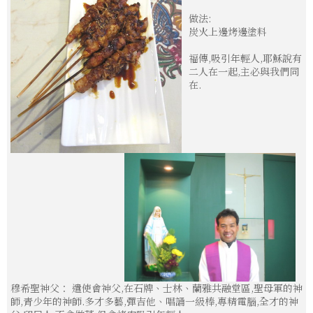
做法:
炭火上邊烤邊塗料
福傳,吸引年輕人,耶穌說有
二人在一起,主必與我們同
在.
穆希聖神父： 遣使會神父,在石牌、士林、蘭雅共融堂區,聖母軍的神
師,青少年的神師.多才多藝,彈吉他、唱誦一級棒,專精電腦,全才的神