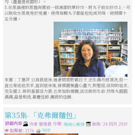
勻（盡量搓成圓形）。
5.在蒸鍋裡的蒸盤尚需放一條清潔的厚紗巾，將丸子放在紗巾上，可
以吸收水蒸氣免於受潮，使得每顆丸子都能粒粒成珍珠，時間需十
五分鐘。
來賓：丁惠萍 公務員退休,過著閒雲野鶴日子.出生滿月就領洗,但一
直也是迷途羔羊,直到退休後,發憤圖強盡心盡力,對聖經,信仰的追求,
完全擺上.新的基督活力員,也參加助禱團,活出新的生命.珍珠丸圓圓
滿滿,晶瑩剔透,喜慶佳節,團員的佳餚.
第35集-「克弗爾麵包」
詳細內容
分類:
作者
管理員
發佈: 24 四月 2019
瑪納心廚房
列印
點擊數: 2176