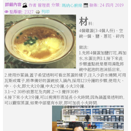
詳細內容
分類:
作者
管理員
發佈: 24 四月 2019
瑪納心廚房
列印
點擊數: 2327
材
料:
4個雞蛋(3-4個人份)、空
碗一個、鹽、蔥花、碎肉
做法:
1.先將4個蛋加鹽打花,再加
水,水蛋比例1:1,接下來此
步驟重點就是要用湯匙將
碗中起泡的泡沫搯出來,
2.使用炒菜鍋,蓋子希望透明可看出蒸蛋的樣子,注入少許水燒開,可用
瓦斯或電子,將準備好的蛋碗放入鍋內,採用123分鐘的步驟,使用大、
中、小火,即大火1分鐘,中火2分鐘,小火3分鐘.
3.1→2 30秒放蔥花及肉屑,2→3 攪拌30秒
4.接下來小火3分鐘,可以視情形而延長小火時間,因為鍋蓋是透明的,
可以觀察蒸蛋,如果中部還有水狀,即可加長小火時間.