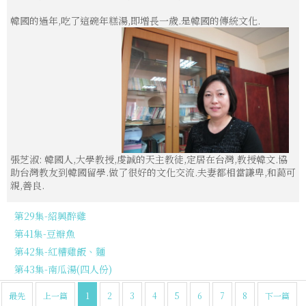
韓國的過年,吃了這碗年糕湯,即增長一歲.是韓國的傳統文化.
張芝淑: 韓國人,大學教授,虔誠的天主教徒,定居在台灣,教授韓文.協
助台灣教友到韓國留學.做了很好的文化交流.夫妻都相當謙卑,和藹可
親,善良.
第29集-紹興醉雞
第41集-豆瓣魚
第42集-紅糟雞飯、麵
第43集-南瓜湯(四人份)
最先
上一篇
1
2
3
4
5
6
7
8
下一篇