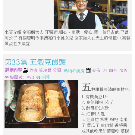
來賓介紹:金鳴麟大夫 牙醫師,細心、幽默、愛心,彈一首好吉他,已當
阿公了,有個聰明伶俐漂亮的小孫女兒,全家融入在天主的懷抱中.芙蓉
蒸蛋老少咸宜.
第33集-五穀豆饅頭
詳細內容
分類:
作者
管理員
發佈: 24 四月 2019
瑪納心廚房
列印
點擊數: 1993
五
穀雜糧豆渣饅頭材料:
1. 有機黃豆1斤
2. 高筋麵粉1公斤
3. 酵母粉1茶匙
4. 紅糖1大匙
5. 芝麻粒 核桃 枸杞 南瓜
子 夔瓜子 或肉鬆 香椿醬
或其他乾果如葡萄乾 蔓樾