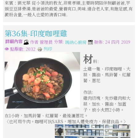
來賓：劉光華 從小領洗的教友,非常孝順,主要時間陪伴照顧爸爸,芋
頭豆豆排骨湯,是爸爸的最愛,營養爽口,美味.適合老人家,有飽足感,有
澱粉含量,一般人也愛的清香口味.
第36集-印度咖哩雞
詳細內容
分類:
作者
管理員
發佈: 24 四月 2019
瑪納心廚房
列印
點擊數: 2032
材
料:
土雞一隻、印度咖哩、大
蒜、醬油、馬鈴薯、紅蘿
蔔、蔥花
作法:
雞肉切塊，先炒雞肉和大
蒜，加水、醬油，加蓋
子，放小火悶2小時。
在1小時，加馬鈴薯、紅蘿蔔，最後灑蔥花。
〈也可用牛肉。咖哩可抗SARS，增加人體免疫力，保健良品。〉