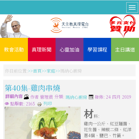
教會活動
真理新聞
心靈加油
學習課程
主日講道
你目前位置:
首頁
家庭
瑪納心廚房
第40集-雞肉串燒
詳細內容
分類:
作者
管理員
發佈: 24 四月 2019
瑪納心廚房
列印
點擊數: 2165
材
料:
雞肉一公斤、紅豆麵醬、
花生醬、辣椒二條、紅洋
蔥4個、鹽巴、竹籤。