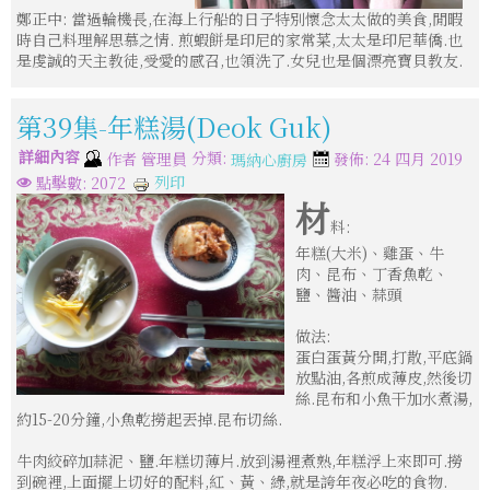
鄭正中: 當過輪機長,在海上行船的日子特別懷念太太做的美食,閒暇
時自己料理解思慕之情. 煎蝦餅是印尼的家常菜,太太是印尼華僑.也
是虔誠的天主教徒,受愛的感召,也領洗了.女兒也是個漂亮寶貝教友.
第39集-年糕湯(Deok Guk)
詳細內容
分類:
作者
管理員
發佈: 24 四月 2019
瑪納心廚房
列印
點擊數: 2072
材
料:
年糕(大米)、雞蛋、牛
肉、昆布、丁香魚乾、
鹽、醬油、蒜頭
做法:
蛋白蛋黃分開,打散,平底鍋
放點油,各煎成薄皮,然後切
絲.昆布和小魚干加水煮湯,
約15-20分鐘,小魚乾撈起丟掉.昆布切絲.
牛肉絞碎加蒜泥、鹽.年糕切薄片.放到湯裡煮熟,年糕浮上來即可.撈
到碗裡,上面擺上切好的配料,紅、黃、綠,就是誇年夜必吃的食物.