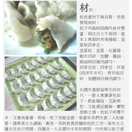
材
料：
餃皮當然不再自製，而是
買現成的。
餃子內餡則因國內食材豐
富，與往日大不相同，基
本上常做的有兩種餡：韮
菜和四季豆。
韮菜餃：韮菜、紅蘿蔔、
蝦米切碎，加鹽、醬油、
麻油與絞豬肉調勻。
四季豆餃：四季豆、芹菜
(西洋芹亦可)、秀珍菇切
碎，加鹽與絞豬肉調勻。
在國外當窮留學生的年
代，一群人常圍著包餃
子，既能聯誼，互訴鄉
愁，又能滿足饑腸，療慰
思鄉之情。包餃子所費不
多，又兼具營養、美味，吃了有飽足感，是當年我們夫妻二人的最
愛。通常是太太調餡、擀皮，我則負責揉麵和包的工作。後來太太
攜女兒先行返國，我獨自一人在國外半年的期間，仍然是以餃子度