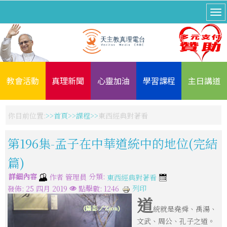
教會活動
真理新聞
心靈加油
學習課程
主日講道
你目前位置:
首頁
課程
東西經典對著看
第196集-孟子在中華道統中的地位(完結
篇)
詳細內容
分類:
作者
管理員
東西經典對著看
列印
發佈: 25 四月 2019
點擊數: 1246
道
統就是堯舜、禹湯、
文武、周公、孔子之道。