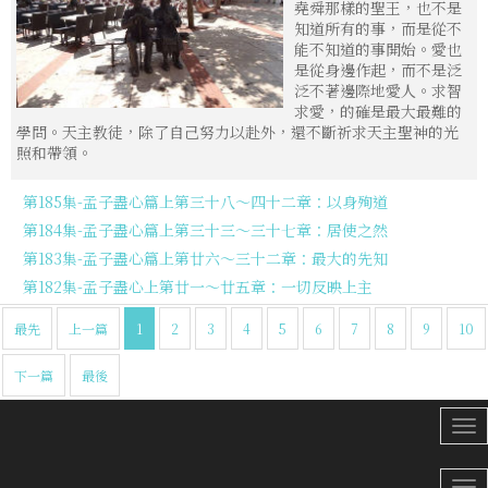
堯舜那樣的聖王，也不是
知道所有的事，而是從不
能不知道的事開始。愛也
是從身邊作起，而不是泛
泛不著邊際地愛人。求智
求愛，的確是最大最難的
學問。天主教徒，除了自己努力以赴外，還不斷祈求天主聖神的光
照和帶領。
第185集-孟子盡心篇上第三十八～四十二章：以身殉道
第184集-孟子盡心篇上第三十三～三十七章：居使之然
第183集-孟子盡心篇上第廿六～三十二章：最大的先知
第182集-孟子盡心上第廿一～廿五章：一切反映上主
最先
上一篇
1
2
3
4
5
6
7
8
9
10
下一篇
最後