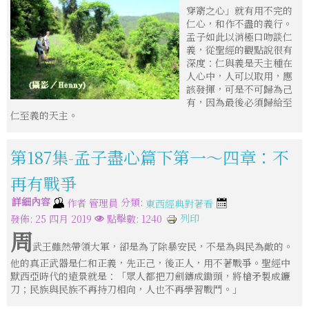
穿窬之心」就有用不完的
仁心，和作不盡的義行。
孟子如此以消極口吻談仁
義，從聖經的觀點說很有
深度：仁與義是天主種在
人心中，人可以取用，應
該發揮，可是不可歸為己
有，因為最後必須歸給至
仁至義的天主。
第187集-孟子盡心篇下第一～四章：不
再有戰爭
詳細內容
分類:
作者
管理員
東西經典對著看
列印
發佈: 25 四月 2019
點擊數: 1240
周
武王雖然帶領大軍，卻是為了除暴安民，不是為與民為敵的。
他的真正武器是仁和正義，先正己，後正人，用不著戰爭。聖經中
默西亞時代的遠景就是：「眾人都把刀劍鑄成鋤頭，將槍矛製成鐮
刀；民族與民族不再持刀相向，人也不再學習戰鬥。」