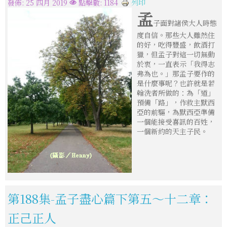
列印
發佈: 25 四月 2019
點擊數: 1184
孟
子面對諸侯大人時態
度自信。那些大人雖然住
的好，吃得豐盛，飲酒打
獵，但孟子對這一切無動
於衷，一直表示「我得志
弗為也。」那孟子要作的
是什麼事呢？也許就是若
翰洗者所做的：為「道」
預備「路」，作救主默西
亞的前驅，為默西亞準備
一個能接受喜訊的百姓，
一個新約的天主子民。
第188集-孟子盡心篇下第五～十二章：
正己正人