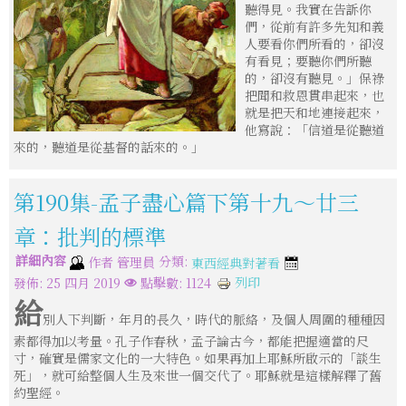
聽得見。我實在告訴你
們，從前有許多先知和義
人要看你們所看的，卻沒
有看見；要聽你們所聽
的，卻沒有聽見。」保祿
把聞和救恩貫串起來，也
就是把天和地連接起來，
他寫說：「信道是從聽道
來的，聽道是從基督的話來的。」
第190集-孟子盡心篇下第十九～廿三
章：批判的標準
詳細內容
分類:
作者
管理員
東西經典對著看
列印
發佈: 25 四月 2019
點擊數: 1124
給
別人下判斷，年月的長久，時代的脈絡，及個人周圍的種種因
素都得加以考量。孔子作春秋，孟子論古今，都能把握適當的尺
寸，確實是儒家文化的一大特色。如果再加上耶穌所啟示的「談生
死」，就可給整個人生及來世一個交代了。耶穌就是這樣解釋了舊
約聖經。