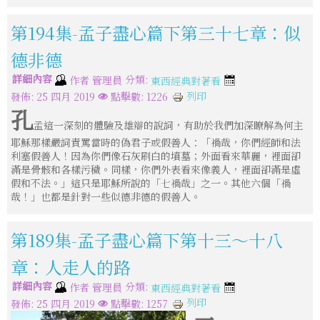
第194集-孟子盡心篇下第三十七章：似
德非德
詳細內容
分類:
作者
管理員
東西經典對著看
列印
發佈: 25 四月 2019
點擊數: 1226
孔
孟這一深刻的體驗及雄辯的說詞，有助於我們加深瞭解為何主
耶穌那樣嚴詞責罵當時的偽君子或假善人：「禍哉，你們經師和法
利塞假善人！因為你們像石灰刷白的墳墓；外面看來華麗，裡面卻
滿是骨骸和各樣污穢。同樣，你們外表看來像義人，裡面卻滿是虛
假和不法。」這只是耶穌所說的「七禍哉」之一。其他六個「禍
哉！」也都是針對一些似德非德的假善人。
第189集-孟子盡心篇下第十三～十八
章：人走人的路
詳細內容
分類:
作者
管理員
東西經典對著看
列印
發佈: 25 四月 2019
點擊數: 1257