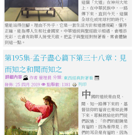
這個「大道」在神州大地
上，在中華民族中，一路
傳下來，直到今天，這個
全球化或地球村的時代，
還能站得住腳。理由不外乎，它是一套生活方針和道德規範，懂得
正確，能指導人生和社會國家。中華道統與聖經啟示相遇，會增添
光彩，也會有助華人接受天啟。把孟子與聖經對照著看，常會體驗
到這一點。
第195集-孟子盡心篇下第三十八章：見
而知之和聞而知之
詳細內容
分類:
作者
管理員
東西經典對著看
列印
發佈: 25 四月 2019
點擊數: 1381
中
國的道統是由見、
聞、知一路傳下來的，基
督信仰的福音也是如此傳
下來。耶穌就給他的門徒
們說過：「你們的眼睛是
有福的，因為看得見；你
們的耳朵是有福的，因為