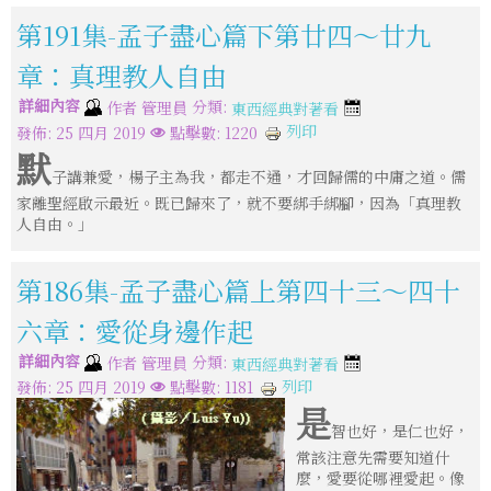
第191集-孟子盡心篇下第廿四～廿九
章：真理教人自由
詳細內容
分類:
作者
管理員
東西經典對著看
列印
發佈: 25 四月 2019
點擊數: 1220
默
子講兼愛，楊子主為我，都走不通，才回歸儒的中庸之道。儒
家離聖經啟示最近。既已歸來了，就不要綁手綁腳，因為「真理教
人自由。」
第186集-孟子盡心篇上第四十三～四十
六章：愛從身邊作起
詳細內容
分類:
作者
管理員
東西經典對著看
列印
發佈: 25 四月 2019
點擊數: 1181
是
智也好，是仁也好，
常該注意先需要知道什
麼，愛要從哪裡愛起。像