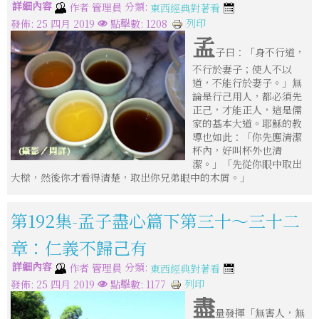
詳細內容
分類:
作者
管理員
東西經典對著看
列印
發佈: 25 四月 2019
點擊數: 1208
孟
子曰：「身不行道，
不行於妻子；使人不以
道，不能行於妻子。」無
論是行己用人，都必須先
正己，才能正人，這是儒
家的基本大道。耶穌的教
導也如此：「你先應清潔
杯內，好叫杯外也清
潔。」「先從你眼中取出
大樑，然後你才看得清楚，取出你兄弟眼中的木屑。」
第192集-孟子盡心篇下第三十～三十二
章：仁義不歸己有
詳細內容
分類:
作者
管理員
東西經典對著看
列印
發佈: 25 四月 2019
點擊數: 1177
盡
量發揮「無害人，無