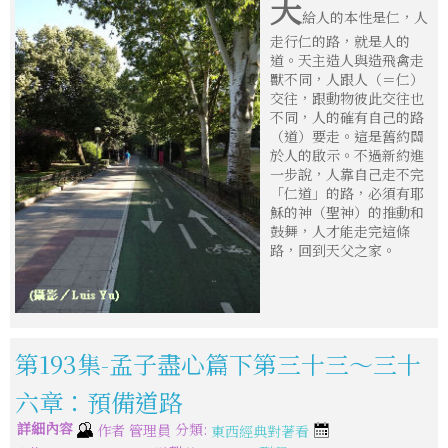
天
給人的本性是仁，人
走行仁的路，就是人的
道。天主造人與造飛禽走
獸不同，人跟人（＝仁）
交往，跟動物彼此交往也
不同，人的確有自己的路
（道）要走。這是舊約關
於人的啟示。不過新約進
一步說，人靠自己走不完
「仁道」的路，必須有耶
穌的神（聖神）的推動和
鼓舞，人才能走完這條
路，回到天父之家。
第193集-孟子盡心篇下第三十三～三十
六章：預備道路
詳細內容
分類:
作者
管理員
東西經典對著看