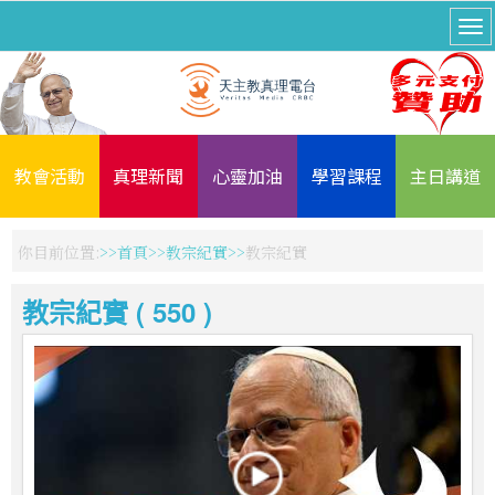
教會活動
真理新聞
心靈加油
學習課程
主日講道
你目前位置:
首頁
教宗紀實
教宗紀實
教宗紀實 ( 550 )