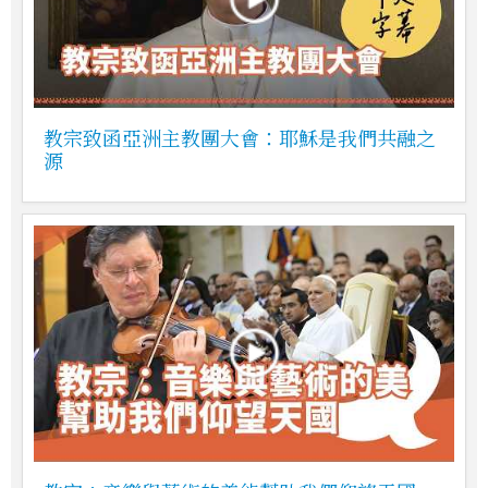
教宗致函亞洲主教團大會：耶穌是我們共融之
源