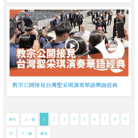
教宗公開接見台灣聖采琪演奏華語樂曲經典
最先
上一篇
1
2
3
4
5
6
7
8
9
10
下一篇
最後