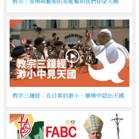
教宗：音樂與藝術的美能幫助我們仰望天國
教宗三鐘經：在日常的渺小、簡樸中認出天國