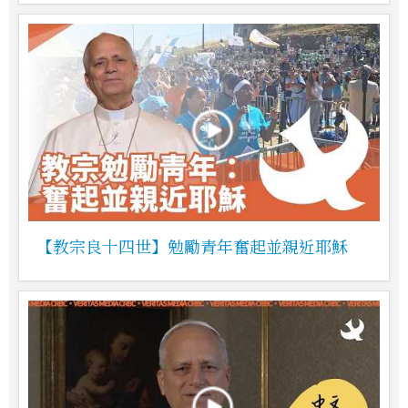
【教宗良十四世】勉勵青年奮起並親近耶穌