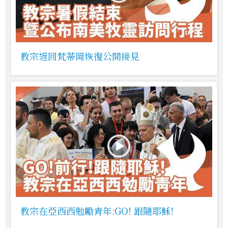
教宗返回梵蒂岡恢復公開接見
教宗在亞西西勉勵青年:GO! 跟隨耶穌!