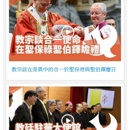
教宗談在差異中的合一於聖保祿與聖伯鐸慶日