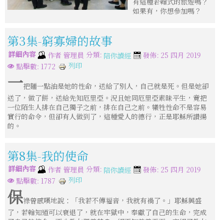
有這種若翰式的旅遊嗎？
如果有，你想參加嗎？
第3集-窮寡婦的故事
詳細內容
分類:
作者
管理員
發佈: 25 四月 2019
陪你讀經
列印
點擊數: 1772
一
把麵一點油是她的性命，送給了別人，自己就是死。但是她卻
送了，做了餅，送給先知厄里亞。況且她同厄里亞素昧平生，竟把
一位陌生人排在自己獨子之前，排在自己之前。犧牲性命不是容易
實行的命令，但卻有人做到了，這種愛人的德行，正是耶穌所讚揚
的。
第8集-我的使命
詳細內容
分類:
作者
管理員
發佈: 25 四月 2019
陪你讀經
列印
點擊數: 1787
保
祿曾感嘆地說：「我若不傳福音，我就有禍了。」耶穌興盛
了，若翰知道可以衰退了，就在牢獄中，奉獻了自己的生命，完成