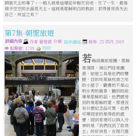
間做天主的事了。一般人就是這樣從年輕忙到老，忙了一生，最後
兩手空空的去面見天主。這就是耶穌明白的教訓：若得普世而失去
自己，何益之有？
第7集-朝聖旅遊
詳細內容
分類:
作者
管理員
發佈: 25 四月 2019
陪你讀經
列印
點擊數: 1739
若
翰組織旅遊團，耶穌
是領隊，兩位門徒是團
員，旅遊工具是他們的雙
腿，目的地是無枕首之地
的小屋子，觀賞的不是山
明水秀的風景，聽到的故
事是耶穌的話，他們感受
到的是耶穌的愛。那裡沒
有什麼紀念品可買，他們
可帶回家的是得救的感
覺，回到家裡可以與人分
享的是「我們找到了救世
主」的好消息。在現代還