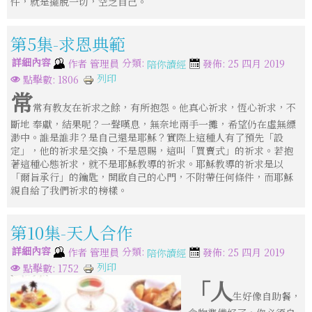
件，就是擺脫一切，空乏自己。
第5集-求恩典範
詳細內容
分類:
作者
管理員
發佈: 25 四月 2019
陪你讀經
列印
點擊數: 1806
常
常有教友在祈求之餘，有所抱怨。他真心祈求，恆心祈求，不
斷地 奉獻，結果呢？一聲嘆息，無奈地兩手一攤，希望仍在虛無縹
渺中。誰是誰非？是自己還是耶穌？實際上這種人有了預先「設
定」，他的祈求是交換，不是恩賜，這叫「買賣式」的祈求。若抱
著這種心態祈求，就不是耶穌教導的祈求。耶穌教導的祈求是以
「爾旨承行」的鑰匙，開啟自己的心門，不附帶任何條件，而耶穌
親自給了我們祈求的榜樣。
第10集-天人合作
詳細內容
分類:
作者
管理員
發佈: 25 四月 2019
陪你讀經
列印
點擊數: 1752
「人
生好像自助餐，