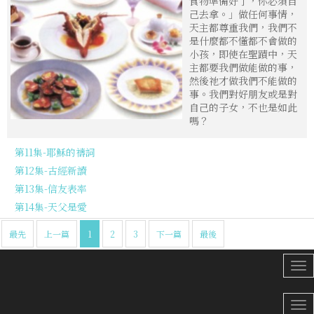
食物準備好了，你必須自
己去拿。」做任何事情，
天主都尊重我們，我們不
是什麼都不懂都不會做的
小孩，即使在聖蹟中，天
主都要我們做能做的事，
然後祂才做我們不能做的
事。我們對好朋友或是對
自己的子女，不也是如此
嗎？
第11集-耶穌的禱詞
第12集-古經新讀
第13集-信友表率
第14集-天父是愛
最先
上一篇
1
2
3
下一篇
最後