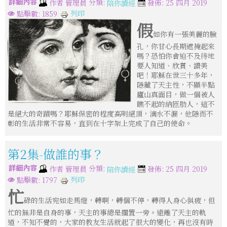
詳細內容
分類:
作者
管理員
發佈: 25 四月 2019
陪你讀經
列印
點擊數: 1859
假
如你有一張美麗的臉
孔，你甘心長期遮掩起來
嗎？恐怕你會迫不及待地
要人知道、欣賞、讚美
吧！耶穌在世三十多年，
隱藏了天主性，不顯半點
廬山真面目，做一個被人
瞧不起的納匝肋人，這不
是絕大的奇蹟嗎？耶穌保密的程度高明絕頂，滴水不漏，他隱而不
彰的生活非常不容易，直到在十字架上完成了自己的使命。
第2集-做誰的事？
詳細內容
分類:
作者
管理員
發佈: 25 四月 2019
陪你讀經
列印
點擊數: 1797
忙
碌的生活宛如走馬燈，轉啊，轉個不停，轉得人身心俱疲，但
忙的無非是自身的事，天主的事總是擱置一旁。遠離了天主的軌
道，不知不覺的，大家的教友生活就起了很大的變化，再也沒有時