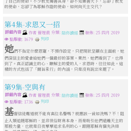
了自己的使命。不少教友獨善其身，卻不知兼善天下，忘卻了教友
的使命，忘卻了為耶穌作證的使命，如何向天主交代？
第4集-求恩又一招
詳細內容
分類:
作者
管理員
發佈: 25 四月 2019
陪你讀經
列印
點擊數: 1679
她
們不指定什麼恩寵，不預作設定，只把現狀呈顯在主面前，她
們深信主的愛會給她們一個最好的答案。果然，她們看到了，也得
到了。真正認識主的心、瞭解主的愛的人，求恩時，往往如此。這
樣的方式包括了「爾旨承行」的內涵，只是沒有說出來罷了。
第9集-空與有
詳細內容
分類:
作者
管理員
發佈: 25 四月 2019
陪你讀經
列印
點擊數: 1736
基
督信徒難道就不能有高位名譽嗎？就應該一貧如洗嗎？不！阻
止人類追隨耶穌的，並非世俗財帛本身，而是吸引他們遠離天主的
那股力量，也就是日夜孳孳追求名利的心。跟隨耶穌有個先決條