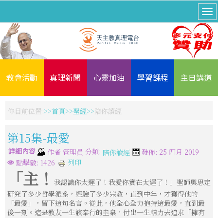
教會活動
真理新聞
心靈加油
學習課程
主日講道
你目前位置:
首頁
聖經
陪你讀經
第15集-最愛
詳細內容
分類:
作者
管理員
發佈: 25 四月 2019
陪你讀經
列印
點擊數: 1426
「主！
我認識你太遲了！我愛你實在太遲了！」聖師奧思定
研究了多少哲學派系，經驗了多少宗教，直到中年，才獲得他的
「最愛」，留下這句名言。從此，他全心全力抱持這最愛，直到最
後一刻。這是教友一生該奉行的圭臬，付出一生精力去追求「擁有