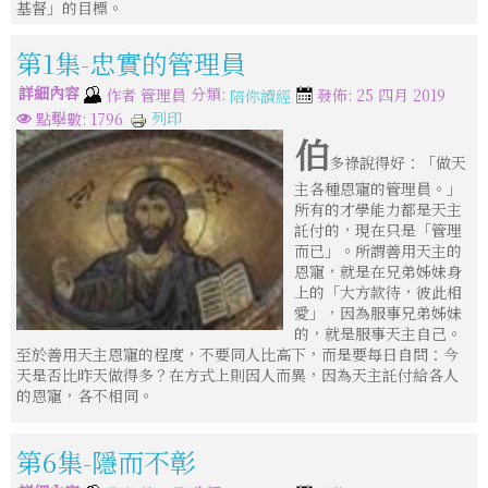
基督」的目標。
第1集-忠實的管理員
詳細內容
分類:
作者
管理員
發佈: 25 四月 2019
陪你讀經
列印
點擊數: 1796
伯
多祿說得好：「做天
主各種恩寵的管理員。」
所有的才學能力都是天主
託付的，現在只是「管理
而已」。所謂善用天主的
恩寵，就是在兄弟姊妹身
上的「大方款待，彼此相
愛」，因為服事兄弟姊妹
的，就是服事天主自己。
至於善用天主恩寵的程度，不要同人比高下，而是要每日自問：今
天是否比昨天做得多？在方式上則因人而異，因為天主託付給各人
的恩寵，各不相同。
第6集-隱而不彰