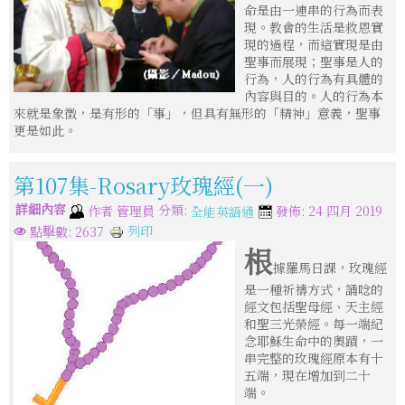
命是由一連串的行為而表
現。教會的生活是救恩實
現的過程，而這實現是由
聖事而展現；聖事是人的
行為，人的行為有具體的
內容與目的。人的行為本
來就是象徵，是有形的「事」，但具有無形的「精神」意義，聖事
更是如此。
第107集-Rosary玫瑰經(一)
詳細內容
分類:
作者
管理員
發佈: 24 四月 2019
全能英語通
列印
點擊數: 2637
根
據羅馬日課，玫瑰經
是一種祈禱方式，誦唸的
經文包括聖母經、天主經
和聖三光榮經。每一端紀
念耶穌生命中的奧蹟，一
串完整的玫瑰經原本有十
五端，現在增加到二十
端。