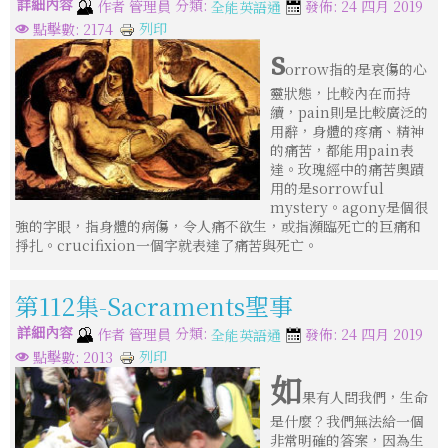
詳細內容
分類:
作者
管理員
發佈: 24 四月 2019
全能英語通
列印
點擊數: 2174
s
orrow指的是哀傷的心
靈狀態，比較內在而持
續，pain則是比較廣泛的
用辭，身體的疼痛、精神
的痛苦，都能用pain表
達。玫瑰經中的痛苦奧蹟
用的是sorrowful
mystery。agony是個很
強的字眼，指身體的病傷，令人痛不欲生，或指瀕臨死亡的巨痛和
掙扎。crucifixion一個字就表達了痛苦與死亡。
第112集-Sacraments聖事
詳細內容
分類:
作者
管理員
發佈: 24 四月 2019
全能英語通
列印
點擊數: 2013
如
果有人問我們，生命
是什麼？我們無法給一個
非常明確的答案，因為生