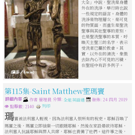
大全」中說，聖洗是身體
外在的洗淨，舉行時也說
一些規定的語言。身體的
洗淨是物理層次，是可見
的物質面，而重生是聖洗
聖事與其他聖事的差別，
也是聖洗聖事的本質，呼
喚天主聖三的名字，表示
受洗者已屬於教會。其
實，以外在的清洗，象徵
去除內心不可見的污穢，
在聖經中有許多例子。
第115集-Saint Matthew聖瑪竇
詳細內容
分類:
作者
管理員
發佈: 24 四月 2019
全能英語通
列印
點擊數: 2140
瑪
竇被法利塞人輕視，因為法利塞人恨所有的稅吏。耶穌召喚了
瑪竇之後，瑪竇立即捨棄一切跟隨耶穌，然後在家設晏款待耶穌，
法利塞人抗議耶穌與罪人共席，耶穌也責備了他們。這件事之後，