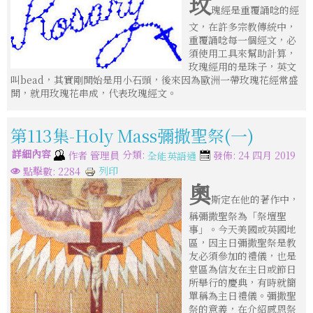
玫
瑰經是重覆誦唸的經
文，在許多宗教傳統中，
重覆誦唸每一個經文，必
須使用工具來幫助計算，
玫瑰經用的是珠子，英文
叫bead，其實剛開始是用小石頭，後來因為歐洲一帶玫瑰花經常盛
開，就用玫瑰花串成，代表玫瑰經文。
第113集-Holy Mass彌撒聖祭(一)
詳細內容
分類:
作者
管理員
發佈: 24 四月 2019
全能英語通
列印
點擊數: 2284
奧
斯定在他的著作中，
稱彌撒聖祭為「祭壇聖
事」。今天美國或英國地
區，因主日彌撒聖祭是教
友必須參加的禮儀，也是
堂區為信友在主日或節日
所舉行的慶典，有時就簡
單稱為主日禮儀。彌撒聖
祭的意義，在介紹感恩祭