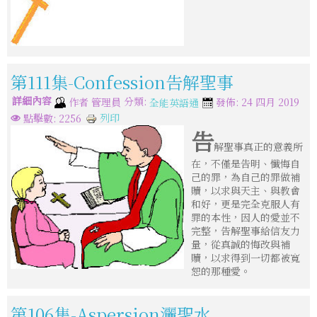
第111集-Confession告解聖事
詳細內容
分類:
作者
管理員
發佈: 24 四月 2019
全能英語通
列印
點擊數: 2256
告
解聖事真正的意義所
在，不僅是告明、懺悔自
己的罪，為自己的罪做補
贖，以求與天主、與教會
和好，更是完全克服人有
罪的本性，因人的愛並不
完整，告解聖事給信友力
量，從真誠的悔改與補
贖，以求得到一切都被寬
恕的那種愛。
第106集-Aspersion灑聖水