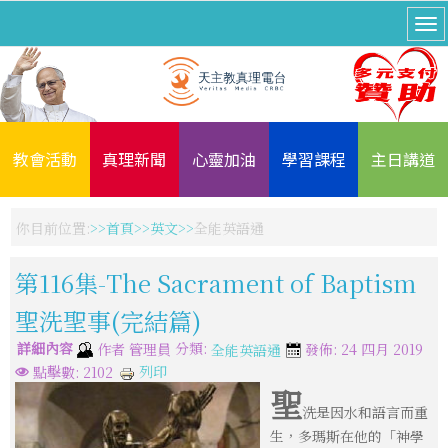
教會活動
真理新聞
心靈加油
學習課程
主日講道
你目前位置:
首頁
英文
全能英語通
第116集-The Sacrament of Baptism
聖洗聖事(完結篇)
詳細內容
分類:
作者
管理員
發佈: 24 四月 2019
全能英語通
列印
點擊數: 2102
聖
洗是因水和語言而重
生，多瑪斯在他的「神學