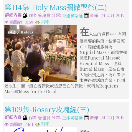
第114集-Holy Mass彌撒聖祭(二)
詳細內容
分類:
作者
管理員
發佈: 24 四月 2019
全能英語通
列印
點擊數: 3159
在
人生的過程中，有兩
個重要的階段，結婚及死
亡。婚配彌撒稱為
Nuptial Mass，而殯葬彌
撒是Funeral Mass或
Exequial Mass，也稱
Burial Mass，是在亡者
入殮出殯之前，為亡者祈
求獲得復活的光榮，以到
達永生；而一般亡者彌撒或追思已亡的彌撒，就稱為Requiem
Mass或Mass for the Dead。
第109集-Rosary玫瑰經(三)
詳細內容
分類:
作者
管理員
發佈: 24 四月 2019
全能英語通
列印
點擊數: 2461