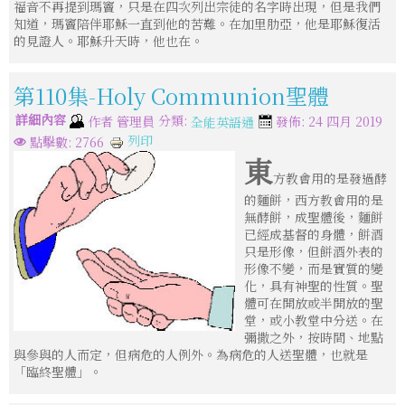
福音不再提到瑪竇，只是在四次列出宗徒的名字時出現，但是我們
知道，瑪竇陪伴耶穌一直到他的苦難。在加里肋亞，他是耶穌復活
的見證人。耶穌升天時，他也在。
第110集-Holy Communion聖體
詳細內容
分類:
作者
管理員
發佈: 24 四月 2019
全能英語通
列印
點擊數: 2766
東
方教會用的是發過酵
的麵餅，西方教會用的是
無酵餅，成聖體後，麵餅
已經成基督的身體，餅酒
只是形像，但餅酒外表的
形像不變，而是實質的變
化，具有神聖的性質。聖
體可在開放或半開放的聖
堂，或小教堂中分送。在
彌撒之外，按時間、地點
與參與的人而定，但病危的人例外。為病危的人送聖體，也就是
「臨終聖體」。