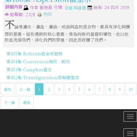
詳細內容
分類:
作者
管理員
發佈: 24 四月 2019
全能英語通
列印
點擊數: 2328
不
論是灑水、灑血、灑油、或油與血的混合物，都具有淨化與贖
罪的意義。這些禮節的核心意義，是指向新約基督的犧牲，他以他
的血洗滌我們，淨化我們的罪過，因此而救贖了我們。
第105集-Retreats退省或避靜
第104集-Conversion悔改、皈依
第103集-Caiaphas蓋法
第102集-Transfiguration耶穌顯聖容
最先
上一篇
1
2
3
4
5
6
7
8
9
10
下一篇
最後