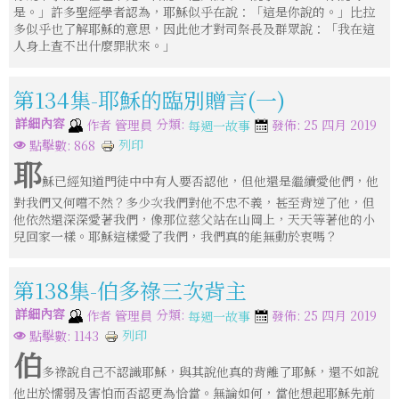
是。」許多聖經學者認為，耶穌似乎在說：「這是你說的。」比拉
多似乎也了解耶穌的意思，因此他才對司祭長及群眾說：「我在這
人身上查不出什麼罪狀來。」
第134集-耶穌的臨別贈言(一)
詳細內容
分類:
作者
管理員
發佈: 25 四月 2019
每週一故事
列印
點擊數: 868
耶
穌已經知道門徒中中有人要否認他，但他還是繼續愛他們，他
對我們又何嚐不然？多少次我們對他不忠不義，甚至背逆了他，但
他依然還深深愛著我們，像那位慈父站在山岡上，天天等著他的小
兒回家一樣。耶穌這樣愛了我們，我們真的能無動於衷嗎？
第138集-伯多祿三次背主
詳細內容
分類:
作者
管理員
發佈: 25 四月 2019
每週一故事
列印
點擊數: 1143
伯
多祿說自己不認識耶穌，與其說他真的背離了耶穌，還不如說
他出於懦弱及害怕而否認更為恰當。無論如何，當他想起耶穌先前