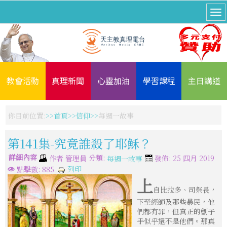
教會活動
真理新聞
心靈加油
學習課程
主日講道
你目前位置:
首頁
信仰
每週一故事
第141集-究竟誰殺了耶穌？
詳細內容
分類:
作者
管理員
發佈: 25 四月 2019
每週一故事
列印
點擊數: 885
上
自比拉多、司祭長，
下至經師及那些暴民，他
們都有罪，但真正的劊子
手似乎還不是他們。那真