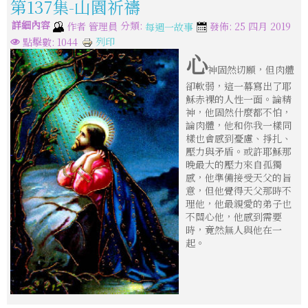
第137集-山園祈禱
詳細內容
分類:
作者
管理員
發佈: 25 四月 2019
每週一故事
列印
點擊數: 1044
心
神固然切願，但肉體
卻軟弱，這一幕寫出了耶
穌赤裸的人性一面。論精
神，他固然什麼都不怕，
論肉體，他和你我一樣同
樣也會感到憂慮、掙扎、
壓力與矛盾。或許耶穌那
晚最大的壓力來自孤獨
感，他準備接受天父的旨
意，但他覺得天父那時不
理他，他最親愛的弟子也
不關心他，他感到需要
時，竟然無人與他在一
起。