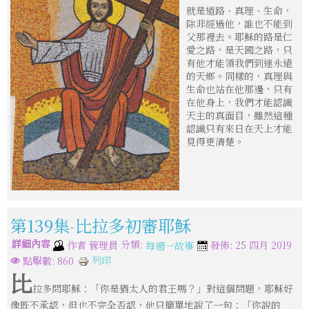
就是道路、真理、生命，
除非經過他，誰也不能到
父那裡去。耶穌的路是仁
愛之路，是天國之路，只
有他才能領我們到達永遠
的天鄉。同樣的，真理與
生命也站在他那邊，只有
在他身上，我們才能認識
天主的真面目，雖然這種
認識只有來日在天上才能
見得更清楚。
第139集-比拉多初審耶穌
詳細內容
分類:
作者
管理員
發佈: 25 四月 2019
每週一故事
列印
點擊數: 860
比
拉多問耶穌：「你是猶太人的君王嗎？」對這個問題，耶穌好
像既不承認，但也不完全否認，他只簡單地說了一句：「你說的