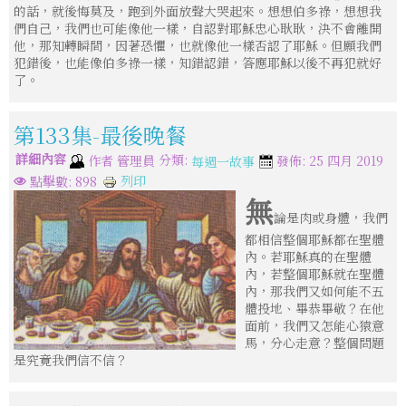
的話，就後悔莫及，跑到外面放聲大哭起來。想想伯多祿，想想我
們自己，我們也可能像他一樣，自認對耶穌忠心耿耿，決不會離開
他，那知轉瞬間，因著恐懼，也就像他一樣否認了耶穌。但願我們
犯錯後，也能像伯多祿一樣，知錯認錯，答應耶穌以後不再犯就好
了。
第133集-最後晚餐
詳細內容
分類:
作者
管理員
發佈: 25 四月 2019
每週一故事
列印
點擊數: 898
無
論是肉或身體，我們
都相信整個耶穌都在聖體
內。若耶穌真的在聖體
內，若整個耶穌就在聖體
內，那我們又如何能不五
體投地、畢恭畢敬？在他
面前，我們又怎能心猿意
馬，分心走意？整個問題
是究竟我們信不信？