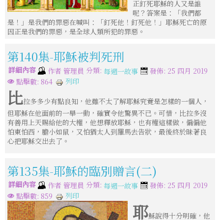
正釘死耶穌的人又是誰
呢？答案是：「我們都
是！」是我們的罪惡在喊叫：「釘死他！釘死他！」耶穌死亡的原
因正是我們的罪惡，是全球人類所犯的罪惡。
第140集-耶穌被判死刑
詳細內容
分類:
作者
管理員
發佈: 25 四月 2019
每週一故事
列印
點擊數: 864
比
拉多多少有點良知，他雖不太了解耶穌究竟是怎樣的一個人，
但耶穌在他面前的一舉一動，確實令他驚異不已。可惜，比拉多沒
有善用上天賜給他的大權，他想釋放耶穌，也有權這樣做，偏偏他
怕東怕西，膽小如鼠，又怕猶太人到羅馬去告狀，最後終於昧著良
心把耶穌交出去了。
第135集-耶穌的臨別贈言(二)
詳細內容
分類:
作者
管理員
發佈: 25 四月 2019
每週一故事
列印
點擊數: 859
耶
穌說得十分明確，他