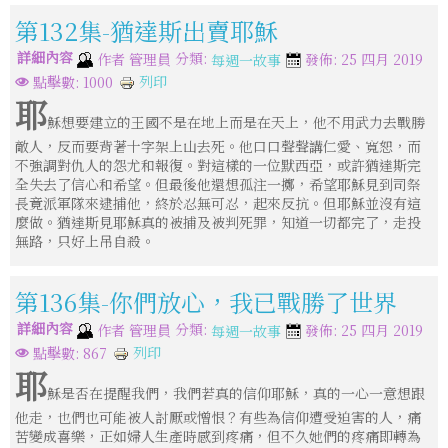
第132集-猶達斯出賣耶穌
詳細內容
分類:
作者
管理員
發佈: 25 四月 2019
每週一故事
列印
點擊數: 1000
耶
穌想要建立的王國不是在地上而是在天上，他不用武力去戰勝
敵人，反而要背著十字架上山去死。他口口聲聲講仁愛、寬恕，而
不強調對仇人的怨尤和報復。對這樣的一位默西亞，或許猶達斯完
全失去了信心和希望。但最後他還想孤注一擲，希望耶穌見到司祭
長竟派軍隊來逮捕他，終於忍無可忍，起來反抗。但耶穌並沒有這
麼做。猶達斯見耶穌真的被捕及被判死罪，知道一切都完了，走投
無路，只好上吊自殺。
第136集-你們放心，我已戰勝了世界
詳細內容
分類:
作者
管理員
發佈: 25 四月 2019
每週一故事
列印
點擊數: 867
耶
穌是否在提醒我們，我們若真的信仰耶穌，真的一心一意想跟
他走，也們也可能被人討厭或憎恨？有些為信仰遭受迫害的人，痛
苦變成喜樂，正如婦人生產時感到疼痛，但不久她們的疼痛即轉為