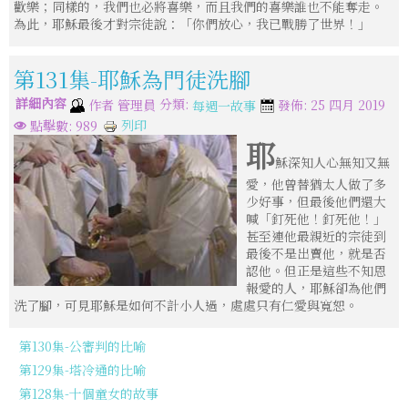
歡樂；同樣的，我們也必將喜樂，而且我們的喜樂誰也不能奪走。
為此，耶穌最後才對宗徒說：「你們放心，我已戰勝了世界！」
第131集-耶穌為門徒洗腳
詳細內容
分類:
作者
管理員
發佈: 25 四月 2019
每週一故事
列印
點擊數: 989
耶
穌深知人心無知又無
愛，他曾替猶太人做了多
少好事，但最後他們還大
喊「釘死他！釘死他！」
甚至連他最親近的宗徒到
最後不是出賣他，就是否
認他。但正是這些不知恩
報愛的人，耶穌卻為他們
洗了腳，可見耶穌是如何不計小人過，處處只有仁愛與寬恕。
第130集-公審判的比喻
第129集-塔冷通的比喻
第128集-十個童女的故事