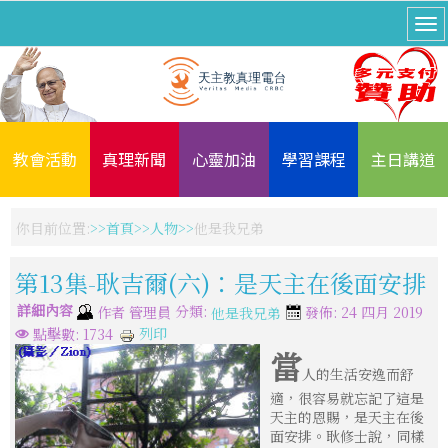
教會活動
真理新聞
心靈加油
學習課程
主日講道
你目前位置:
首頁
人物
他是我兄弟
第13集-耿吉爾(六)：是天主在後面安排
詳細內容
分類:
作者
管理員
發佈: 24 四月 2019
他是我兄弟
列印
點擊數: 1734
當
人的生活安逸而舒
適，很容易就忘記了這是
天主的恩賜，是天主在後
面安排。耿修士說，同樣