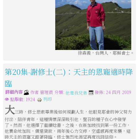
徐森義，台灣人，耶穌會士。
第20集-謝修士(二)：天主的恩寵適時降
臨
詳細內容
分類:
作者
管理員
發佈: 24 四月 2019
他是我兄弟
列印
點擊數: 1924
大
三時，修士思索畢業後如何規劃人生，他眼見耶會的神父努力
付出，陪伴青年，這種情懷深深吸引他，聖召的種子在心中發芽
了。然而，他選擇了繼續唸書，之後，在新加坡找到第一份工作，
他賣命地加班，償還貸款，兩年後心力交瘁，空虛感再度來襲，這
時天主的恩寵又跟著降臨，修士強烈地渴望再度找回信仰。