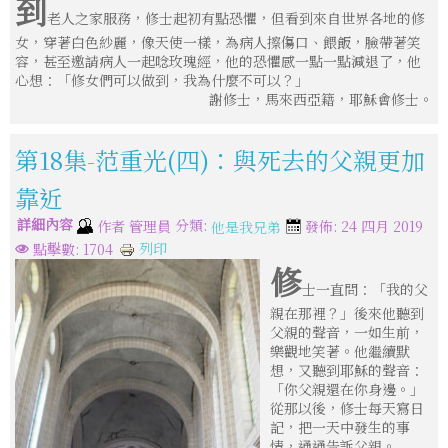
到
老人之家服務，修士起初有點恐懼，但看到來自世界各地的修
女，穿著白色紗麗，像天使一樣，為病人擦傷口、餵飯，臉帶著笑
容，甚至邀請病人一起唸玫瑰經，他的恐懼感一點一點減退了，他
心想：「修女們可以做到，我為什麼不可以？」
謝修士，馬來西亞籍，耶穌會修士。
第18集-范重光(四)：與死去的父親更加
靠近
詳細內容
分類:
作者
管理員
發佈: 24 四月 2019
他是我兄弟
列印
點擊數: 1704
修
士一直問：「我的父
親在那裡？」後來他聽到
父親的聲音，一如生前，
樂觀地笑著。他繼續默
想，又聽到耶穌的聲音：
「你父親還在你身邊。」
從那以後，修士每天寫日
記，把一天中發生的事
情，通通告訴父親。