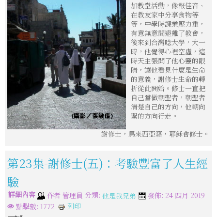
加教堂活動，像報佳音、
在教友家中分享食物等
等，中學時課業壓力重，
有意無意間遠離了教會，
後來到台灣唸大學，大一
時，他覺得心裡空虛，這
時天主張開了他心靈的眼
睛，讓他看見什麼是生命
的意義，謝修士生命的轉
折從此開始。修士一直把
自己當做朝聖者，朝聖者
清楚自己的方向，他朝向
聖的方向行走。
謝修士，馬來西亞籍，耶穌會修士。
第23集-謝修士(五)：考驗豐富了人生經
驗
詳細內容
分類:
作者
管理員
發佈: 24 四月 2019
他是我兄弟
列印
點擊數: 1772