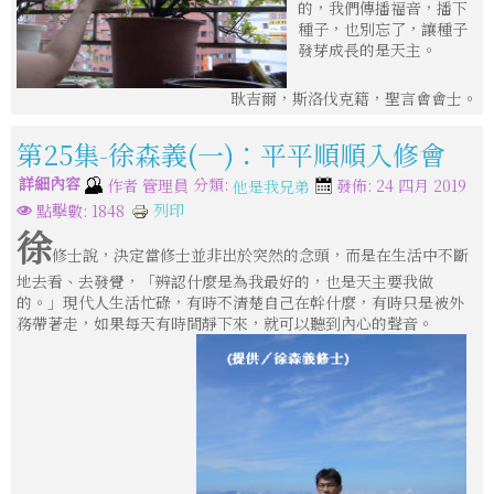
的，我們傳播福音，播下
種子，也別忘了，讓種子
發芽成長的是天主。
耿吉爾，斯洛伐克籍，聖言會會士。
第25集-徐森義(一)：平平順順入修會
詳細內容
分類:
作者
管理員
發佈: 24 四月 2019
他是我兄弟
列印
點擊數: 1848
徐
修士說，決定當修士並非出於突然的念頭，而是在生活中不斷
地去看、去發覺，「辨認什麼是為我最好的，也是天主要我做
的。」現代人生活忙碌，有時不清楚自己在幹什麼，有時只是被外
務帶著走，如果每天有時間靜下來，就可以聽到內心的聲音。