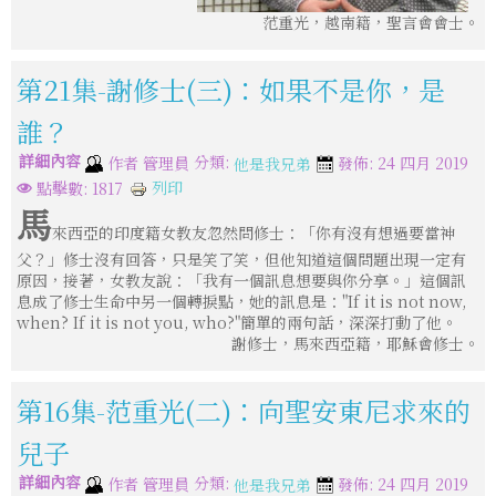
范重光，越南籍，聖言會會士。
第21集-謝修士(三)：如果不是你，是
誰？
詳細內容
分類:
作者
管理員
發佈: 24 四月 2019
他是我兄弟
列印
點擊數: 1817
馬
來西亞的印度籍女教友忽然問修士：「你有沒有想過要當神
父？」修士沒有回答，只是笑了笑，但他知道這個問題出現一定有
原因，接著，女教友說：「我有一個訊息想要與你分享。」這個訊
息成了修士生命中另一個轉捩點，她的訊息是："If it is not now,
when? If it is not you, who?"簡單的兩句話，深深打動了他。
謝修士，馬來西亞籍，耶穌會修士。
第16集-范重光(二)：向聖安東尼求來的
兒子
詳細內容
分類:
作者
管理員
發佈: 24 四月 2019
他是我兄弟