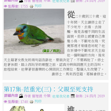
分類:
作者
管理員
發佈: 24 四月 2019
他是我兄弟
列印
點擊數: 1755
從
二十歲到三十歲，這
十年間，天主讓修士走了
不少地方，去看、去接
觸，看見各種不同的生活
面貌。但修士感覺自己像
隻小鳥，不斷地在飛，究
竟那裡才是棲息地呢？他
在祈禱中不斷地求天主給
他一個明確的方向，後來
天主藉著女教友的兩句話告訴他，要做決定了，不要再拖了。修士
趁著休假，踏上西班牙的朝聖之旅，認真分辨與回應天主的召叫。
旅程結束，他帶著很喜樂的心情回到工作崗位，整個人生改變了。
謝修士，馬來西亞籍，耶穌會修士。
第17集-范重光(三)：父親至死支持
詳細內容
分類:
作者
管理員
發佈: 24 四月 2019
他是我兄弟
列印
點擊數: 1740
進