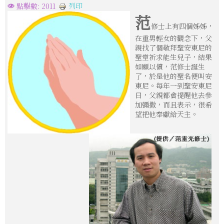
列印
點擊數: 2011
范
修士上有四個姊姊，
在重男輕女的觀念下，父
親找了個敬拜聖安東尼的
聖堂祈求能生兒子，結果
如願以償，范修士誕生
了，於是他的聖名便叫安
東尼。每年一到聖安東尼
日，父親都會提醒他去參
加彌撒，而且表示，很希
望把他奉獻給天主。