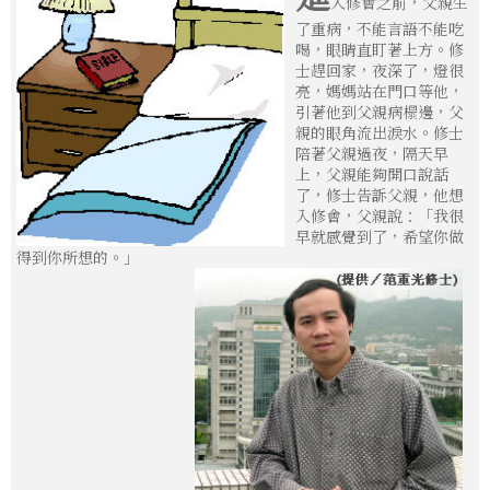
入修會之前，父親生
了重病，不能言語不能吃
喝，眼睛直盯著上方。修
士趕回家，夜深了，燈很
亮，媽媽站在門口等他，
引著他到父親病榻邊，父
親的眼角流出淚水。修士
陪著父親過夜，隔天早
上，父親能夠開口說話
了，修士告訴父親，他想
入修會，父親說：「我很
早就感覺到了，希望你做
得到你所想的。」