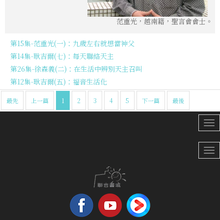
范重光，越南籍，聖言會會士。
第15集-范重光(一)：九歲左右就想當神父
第14集-耿吉爾(七)：每天聯絡天主
第26集-徐森義(二)：在生活中辨別天主召叫
第12集-耿吉爾(五)：福音生活化
最先
上一篇
1
2
3
4
5
下一篇
最後