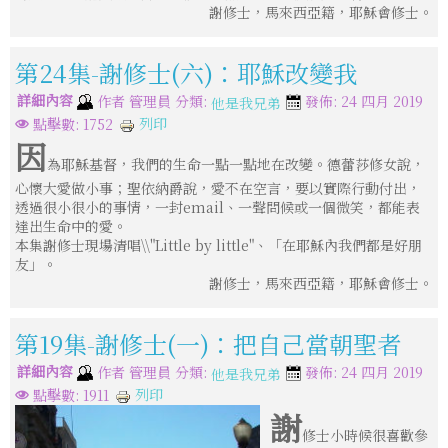
謝修士，馬來西亞籍，耶穌會修士。
第24集-謝修士(六)：耶穌改變我
詳細內容
分類:
作者
管理員
發佈: 24 四月 2019
他是我兄弟
列印
點擊數: 1752
因
為耶穌基督，我們的生命一點一點地在改變。德蕾莎修女說，
心懷大愛做小事；聖依納爵說，愛不在空言，要以實際行動付出，
透過很小很小的事情，一封email、一聲問候或一個微笑，都能表
達出生命中的愛。
本集謝修士現場清唱\\"Little by little"、「在耶穌內我們都是好朋
友」。
謝修士，馬來西亞籍，耶穌會修士。
第19集-謝修士(一)：把自己當朝聖者
詳細內容
分類:
作者
管理員
發佈: 24 四月 2019
他是我兄弟
列印
點擊數: 1911
謝
修士小時候很喜歡參