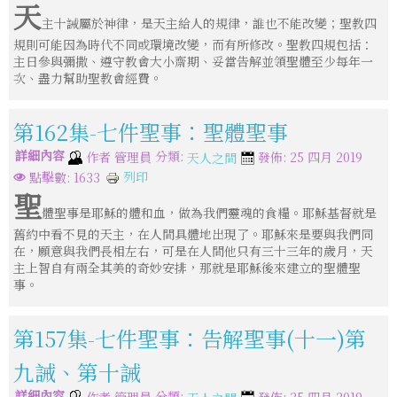
天
主十誡屬於神律，是天主給人的規律，誰也不能改變；聖教四
規則可能因為時代不同或環境改變，而有所修改。聖教四規包括：
主日參與彌撒、遵守教會大小齋期、妥當告解並領聖體至少每年一
次、盡力幫助聖教會經費。
第162集-七件聖事：聖體聖事
詳細內容
分類:
作者
管理員
發佈: 25 四月 2019
天人之間
列印
點擊數: 1633
聖
體聖事是耶穌的體和血，做為我們靈魂的食糧。耶穌基督就是
舊約中看不見的天主，在人間具體地出現了。耶穌來是要與我們同
在，願意與我們長相左右，可是在人間他只有三十三年的歲月，天
主上智自有兩全其美的奇妙安排，那就是耶穌後來建立的聖體聖
事。
第157集-七件聖事：告解聖事(十一)第
九誡、第十誡
詳細內容
分類:
作者
管理員
發佈: 25 四月 2019