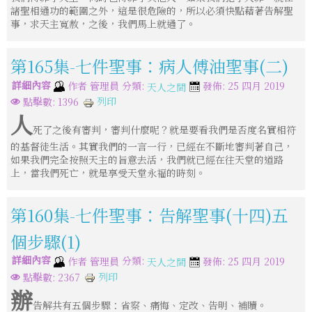
諸聖相通功的範圍之外，這是很危險的，所以必須快點藉著告解聖
事，求天主寬赦，之後，我們馬上就通了。
第165集-七件聖事：病人傅油聖事(二)
詳細內容
分類:
作者
管理員
發佈: 25 四月 2019
天人之間
列印
點擊數: 1396
人
死了之後有審判，審判什麼呢？就是要看我們是否度名實相符
的基督徒生活。其實我們的一言一行，已經在不斷地審判著自己，
如果我們完全按照天主的旨意去活，我們就已經在往天堂的道路
上，當我們死亡，就是享受天堂永福的時刻。
第160集-七件聖事：告解聖事(十四)五
個步驟(1)
詳細內容
分類:
作者
管理員
發佈: 25 四月 2019
天人之間
列印
點擊數: 2367
辦
告解共有五個步驟：省察、痛悔、定改、告明、補贖。