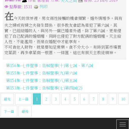
天人之間
列印
點擊數: 1531
在
今天的世界裡，男女兩性接觸的機會頻繁，婚外情增多。與有
夫之婦或有婦之夫發生關係，很多教友會認為是犯了第六誡，其
實，已經結婚的人，與另外一個已婚者外遇，除了第六誡，更是侵
犯了自己配偶的婚姻權，同時也侵犯了對方配偶的婚姻權。天主給
人性，不能濫用，而是在婚配中才能享有。
不可貪他人財物，就是要知足常樂。貪不分大小，有時到菜市場買
完菜蔬，再多拿菜商一根蔥、一條薑，這也有損天主教徒精神。
第156集-七件聖事：告解聖事(十)第七誡、第八誡
第155集-七件聖事：告解聖事(九)第六誡
第154集-七件聖事：告解聖事(八)第五誡
第153集-七件聖事：告解聖事(七)第四誡(2)
最先
上一篇
1
2
3
4
5
6
7
8
9
10
下一篇
最後