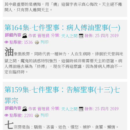
其中最重要的是痛悔，用「痛」這個字表示真心悔改。天主絕不離
開人，只有罪人離開天主。
第164集-七件聖事：病人傅油聖事(一)
詳細內容
分類:
作者
管理員
發佈: 25 四月 2019
天人之間
列印
點擊數: 1536
油
象徵赦罪，同時代表一種神力，人在生病時，徘徊於天堂與地
獄之間，魔鬼的誘惑特別強烈，這個時候非常需要天主的恩寵。病
人傅油過去稱為「終傅」，現在不再這麼講，因為替病人傅油不一
定在臨終時。
第159集-七件聖事：告解聖事(十三)七
罪宗
詳細內容
分類:
作者
管理員
發佈: 25 四月 2019
天人之間
列印
點擊數: 2201
七
宗罪是指：驕傲、吝嗇、迷色、憤怒、嫉妒、貪饕、懶惰。