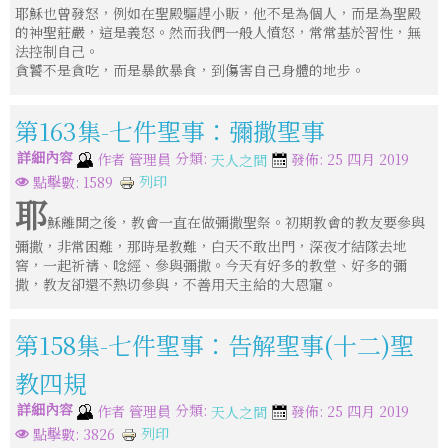
耶穌也曾發怒，例如在聖殿驅趕小販，他不是為個人，而是為聖殿
的神聖莊嚴，這是義怒。然而我們一般人憤怒，常常基於習性，無
法控制自己。
貪饕不是貪吃，而是暴飲暴食，到傷害自己身體的地步。
第163集-七件聖事：彌撒聖事
詳細內容
分類:
作者
管理員
發佈: 25 四月 2019
天人之間
列印
點擊數: 1589
耶
穌離開之後，教會一直在做彌撒聖祭。初期教會的教友要參與
彌撒，非常困難，那時是教難，白天不敢出門，深夜才結隊去地
窖，一起祈禱、唸經、參與彌撒。今天有好多的教堂、好多的彌
撒，教友卻還不熱切參與，不善用天主給的大恩寵。
第158集-七件聖事：告解聖事(十二)聖
教四規
詳細內容
分類:
作者
管理員
發佈: 25 四月 2019
天人之間
列印
點擊數: 3826