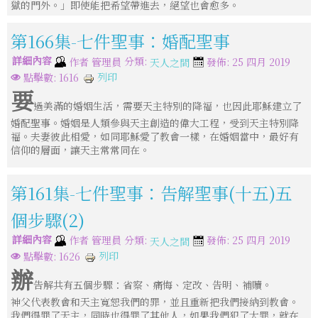
獄的門外。」即使能把希望帶進去，絕望也會愈多。
第166集-七件聖事：婚配聖事
詳細內容
分類:
作者
管理員
發佈: 25 四月 2019
天人之間
列印
點擊數: 1616
要
過美滿的婚姻生活，需要天主特別的降福，也因此耶穌建立了
婚配聖事。婚姻是人類參與天主創造的偉大工程，受到天主特別降
福。夫妻彼此相愛，如同耶穌愛了教會一樣，在婚姻當中，最好有
信仰的層面，讓天主常常同在。
第161集-七件聖事：告解聖事(十五)五
個步驟(2)
詳細內容
分類:
作者
管理員
發佈: 25 四月 2019
天人之間
列印
點擊數: 1626
辦
告解共有五個步驟：省察、痛悔、定改、告明、補贖。
神父代表教會和天主寬恕我們的罪，並且重新把我們接納到教會。
我們得罪了天主，同時也得罪了其他人，如果我們犯了大罪，就在