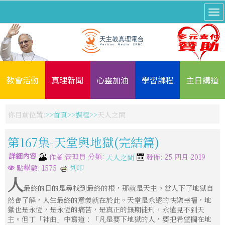
教會活動
真理新聞
心靈加油
學習課程
主日講道
你目前位置:
首頁
課程
天人之間
第167集-天堂與地獄(完結篇)
詳細內容
分類:
作者
管理員
發佈: 25 四月 2019
天人之間
列印
點擊數: 1575
人
最終的目的是尋找到最終的根，那就是天主。當人下了地獄自
然會了解，人生最終的意義就在於此。天堂是永遠的快樂幸福，地
獄也是永恆，是永恆的痛苦，是真正的無期徒刑，永遠見不到天
主。但丁「神曲」中寫道：「凡是要下地獄的人，要把希望擱在地