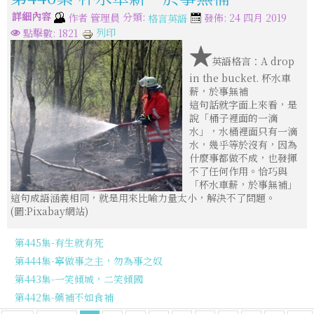
詳細內容
分類:
作者
管理員
發佈: 24 四月 2019
格言英語
列印
點擊數: 1821
★
英語格言：A drop
in the bucket. 杯水車
薪，於事無補
這句話就字面上來看，是
說「桶子裡面的一滴
水」，水桶裡面只有一滴
水，幾乎等於沒有，因為
什麼事都做不成，也發揮
不了任何作用。恰巧與
「杯水車薪，於事無補」
這句成語涵義相同，就是用來比喻力量太小，解決不了問題。
(圖:Pixabay網站)
第445集-有生就有死
第444集-寧做事之主，勿為事之奴
第443集-一笑傾城，二笑傾國
第442集-藥補不如食補