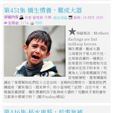
第451集-嬌生慣養，難成大器
詳細內容
分類:
作者
管理員
發佈: 24 四月 2019
格言英語
列印
點擊數: 1774
★
英語格言：Mothers
darlings are but
milksop heroes.
嬌生慣養，難成大器
父母愛孩子是人的天性，
也是做長輩的一種責任，
但是愛孩子的態度和方法
卻會決定孩子的未來。究
竟為人父母者應讓孩子吃
苦受鍛煉呢，還是嬌寵保
護他？是要幫助他們從小立定志向，並朝向目標努力，還是把他們
嬌縱成「飯來張口，錢來伸手」的小皇帝呢？試問，古往今來，有
幾個長輩溺愛、嬌生慣養的孩子能夠成大器的？反觀成才者的童年
又都是什麼樣子的？ (圖:Pixabay網站)
第446集-杯水車薪，於事無補