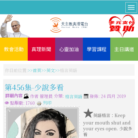
教會活動
真理新聞
心靈加油
學習課程
主日講道
你目前位置:
首頁
英文
格言英語
第456集-少說多看
詳細內容
分類:
作者
管理員
發佈: 24 四月 2019
格言英語
列印
點擊數: 1760
★
英語格言：Keep
your mouth shut and
your eyes open. 少說多
看