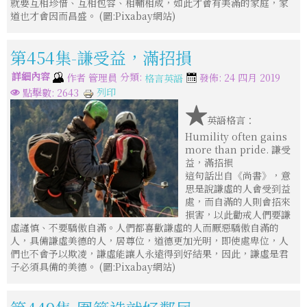
就要互相珍惜、互相包容、相輔相成，如此才會有美滿的家庭，家
道也才會因而昌盛。 (圖:Pixabay網站)
第454集-謙受益，滿招損
詳細內容
分類:
作者
管理員
發佈: 24 四月 2019
格言英語
列印
點擊數: 2643
★
英語格言：
Humility often gains
more than pride. 謙受
益，滿招損
這句話出自《尚書》，意
思是說謙虛的人會受到益
處，而自滿的人則會招來
損害，以此勸戒人們要謙
虛謹慎、不要驕傲自滿。人們都喜歡謙虛的人而厭惡驕傲自滿的
人，具備謙虛美德的人，居尊位，道德更加光明，即使處卑位，人
們也不會予以欺凌，謙虛能讓人永遠得到好結果，因此，謙虛是君
子必須具備的美德。 (圖:Pixabay網站)