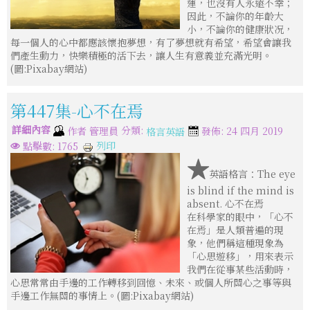
運，也沒有人永遠不幸；
因此，不論你的年齡大
小，不論你的健康狀况，
每一個人的心中都應該懷抱夢想，有了夢想就有希望，希望會讓我
們產生動力，快樂積極的活下去，讓人生有意義並充滿光明。
(圖:Pixabay網站)
第447集-心不在焉
詳細內容
分類:
作者
管理員
發佈: 24 四月 2019
格言英語
列印
點擊數: 1765
★
英語格言：The eye
is blind if the mind is
absent. 心不在焉
在科學家的眼中，「心不
在焉」是人類普遍的現
象，他們稱這種現象為
「心思遊移」，用來表示
我們在從事某些活動時，
心思常常由手邊的工作轉移到回憶、未來、或個人所關心之事等與
手邊工作無關的事情上。(圖:Pixabay網站)