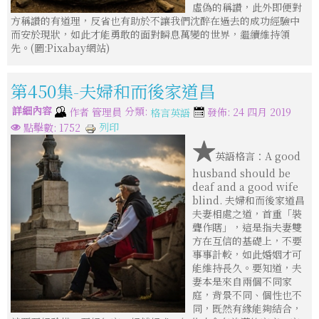
虛偽的稱讚，此外即便對
方稱讚的有道理，反省也有助於不讓我們沈醉在過去的成功經驗中
而安於現狀，如此才能勇敢的面對瞬息萬變的世界，繼續維持領
先。(圖:Pixabay網站)
第450集-夫婦和而後家道昌
詳細內容
分類:
作者
管理員
發佈: 24 四月 2019
格言英語
列印
點擊數: 1752
★
英語格言：A good
husband should be
deaf and a good wife
blind. 夫婦和而後家道昌
夫妻相處之道，首重「裝
聾作瞎」，這是指夫妻雙
方在互信的基礎上，不要
事事計較，如此婚姻才可
能維持長久。要知道，夫
妻本是來自兩個不同家
庭，背景不同、個性也不
同，既然有緣能夠結合，