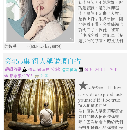
很多事情，不說還好，越
說越複雜、越說是非越
多，最後不是傷了人就是
惹禍上身；很多事情，剛
開始看不懂，多看幾遍也
就明白了。因此，唯有
「少說多看」才能真正促
進我們的修養，增長我們
的智慧……。(圖:Pixabay網站)
第455集-得人稱讚須自省
詳細內容
分類:
作者
管理員
發佈: 24 四月 2019
格言英語
列印
點擊數: 1705
★
英語格言：If they
say you are good, ask
yourself if it be true.
得人稱讚須自省
為什麼被人稱讃須要反省
並自問是否值得被稱讚
呢？因為這會有助於我們
分辨那是真心的稱讚還是