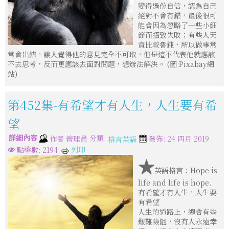
變得過份自信，認為自己
絕對不會有錯，最後很可
能會因為忽略了一些小細
節而招致失敗；有些人天
資比較魯鈍，所以做事常
常會出錯，讓人覺得他的意見完全不可取，但是這不代表他就應該
不去思考，反而更應該去面對問題，想辦法解決。 (圖:Pixabay網
站)
第452集-有希望才有人生，人生要有希
望
詳細內容
分類:
作者
管理員
發佈: 24 四月 2019
格言英語
列印
點擊數: 2194
★
英語格言：Hope is
life and life is hope.
有希望才有人生，人生要
有希望
人生的道路上，總會有些
艱難險阻，沒有人永遠幸