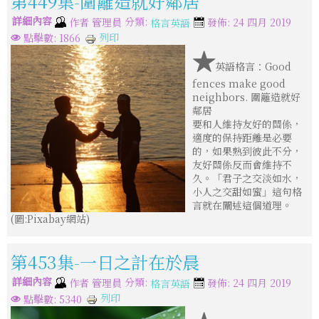
第449集-圍籬造就好鄰居
詳細內容
分類:
作者
管理員
發佈: 24 四月 2019
格言英語
列印
點擊數: 1866
★
英語格言：Good
fences make good
neighbors. 圍籬造就好
鄰居
要和人維持友好的關係，
適度的保持距離是必要
的，如果熟到彼此不分，
友好關係反而會維持不
久。「君子之交淡如水，
小人之交甜如蜜」這句格
言就在闡述這個道理。
(圖:Pixabay網站)
第453集-一日之計在於晨
詳細內容
分類:
作者
管理員
發佈: 24 四月 2019
格言英語
列印
點擊數: 5340