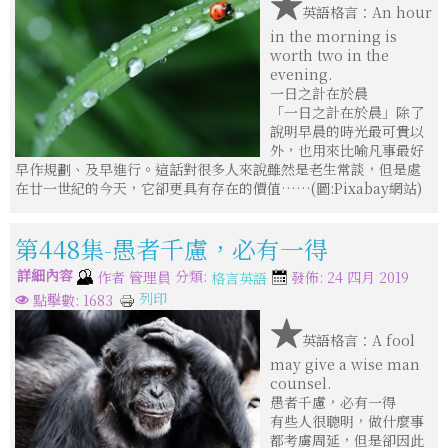
★
英語格言：An hour
in the morning is
worth two in the
evening.
一日之計在於晨
「一日之計在於晨」除了
說明早晨的時光最可貴以
外，也用來比喻凡事最好
早作規劃、及早進行。這話對很多人來說雖然是老生常談，但是處
在廿一世紀的今天，它卻更具有存在的價值……(圖:Pixabay網站)
第448集-愚者千慮，必有一得
詳細內容
分類:
作者
管理員
發佈: 24 四月 2019
格言英語
列印
點擊數: 1683
★
英語格言：A fool
may give a wise man
counsel.
愚者千慮，必有一得
有些人很聰明，做什麼事
都考虜周延，但是卻因此