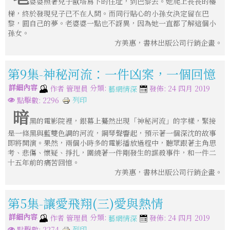
婆婆照著兒子歐塔寫下的住址，到巴黎去。她爬上長長的樓
梯，終於發現兒子已不在人間。而同行貼心的小孫女決定留在巴
黎，圓自己的夢。老婆婆一點也不訝異，因為她一直都了解這個小
孫女。
方美惠，書林出版公司行銷企畫。
第9集-神秘河流：一件凶案，一個回憶
詳細內容
分類:
作者
管理員
發佈: 24 四月 2019
藝網情深
列印
點擊數: 2296
暗
黑的電影院裡，銀幕上驀然出現「神秘河流」的字樣，緊接
是一條黑與藍雙色調的河流，鋼琴聲響起，預示著一個深沈的故事
即將開演。果然，兩個小時多的電影播放過程中，聽眾跟著主角思
考、悲傷、懷疑、掙扎，圍繞著一件剛發生的謀殺事件，和一件二
十五年前的痛苦回憶。
方美惠，書林出版公司行銷企畫。
第5集-讓愛飛翔(三)愛與熱情
詳細內容
分類:
作者
管理員
發佈: 24 四月 2019
藝網情深
列印
點擊數: 2274