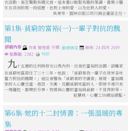
衣活動，甚至驚動布國元首。這本書以輕鬆有趣的筆調，書寫小醫
生在非洲的那一段經歷、他對上帝的愛，以及他對人的愛。
吳幸芳，圓神出版公司行銷企畫部主任。
第1集-貧窮的富裕(一)一輩子對抗的醜
聞
詳細內容
分類:
作者
管理員
發佈: 24 四月 2019
藝網情深
列印
點擊數: 2382
九
十五歲的比利時修女以馬內利，出身於富裕的法國，卻離家
在貧窮地區居住了二十二年。她說：「貧窮是我一輩子在世界各地
奮力對抗的醜聞。」這位被譽為「貧窮者的守護者」發現，富裕國
家的人心靈空虛、抱怨、失衡，反觀貧窮地區的人，即使手裡只有
一塊麵包，都樂於分享。物質與心靈的富裕與貧窮，不見得對等。
莊慧秋，心靈工坊網站總監。
第6集-她的十二封情書：一張溫暖的專
集