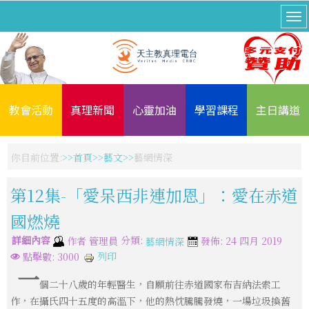
教會活動
真理新聞
心靈加油
學習課程
主日講道
你目前位置:
首頁
藝文
藝網情深
第12集-「愛呆西非連加恩」：愛在赤道
國燃燒
詳細內容
分類:
作者
管理員
發佈: 24 四月 2019
藝網情深
列印
點擊數: 3000
一
個二十八歲的年輕醫生，自願前往赤道國家布吉納法索工
作，在攝氏四十五度的高溫下，他的熱忱騰騰發燒，一場垃圾換舊