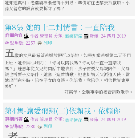
她知道真相。老婆婆漸漸覺得不對勁，準備前往巴黎去找歐塔。小
孫女善意的謊言就要拆穿了嗎？
第8集-她的十二封情書：一直陪我
詳細內容
分類:
作者
管理員
發佈: 24 四月 2019
藝網情深
列印
點擊數: 2257
五
歲的女兒最希望爸媽放假可以陪她，如果知道爸媽第二天不用
上班，她會開心地問：「你可以陪我嗎？你可以一直一直陪我
嗎？」莊惠年從女兒的問話中體會到，孩子需要父母親陪伴，父母
親也需要子女陪伴，她寫下這首情歌，她也祈禱天父派遣天使，當
她出門在外時，陪在子女的身邊。你陪我，我陪你，相信世界會更
美好。
莊惠年，全職事奉的福音詩歌歌手。
第4集-讓愛飛翔(二)依賴我，依賴你
詳細內容
分類:
作者
管理員
發佈: 24 四月 2019
藝網情深
列印
點擊數: 2280
老