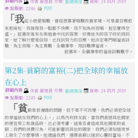
詳細內容
分類:
作者
管理員
發佈: 24 四月 2019
藝網情深
列印
點擊數: 2246
「我
從小就愛唱歌，曾經想靠著唱歌改善家境。可是當目標愈
來愈接近，我發現我一點都不快樂，我不知為何而唱，甚至覺得空
虛。」莊惠年後來在佈道會中找到答案，好像迷失的孩子終於回到
家，她了解什麼是信仰，也找到努力的目標，她決定專門唱福音詩
歌，為主而唱，為主寫歌，全職事奉，用詩歌傳福音。
莊惠年，全職事奉的福音詩歌歌手。
第2集-貧窮的富裕(二)把全球的幸福放
在心上
詳細內容
分類:
作者
管理員
發佈: 24 四月 2019
藝網情深
列印
點擊數: 2245
「貧
窮是很複雜的問題，但不是不可改變，我們必須把全球
的幸福放在我們的心上。」以馬內利修女說，當我們貪戀其他國家
的便宜勞工和貨品時，也必須考慮，這是否會造成其他國家的貧
窮；我們的消費行為，可能影響到其他的國家，我們必須知道世界
上發生了什麼事情。她建議我們，選擇貧窮以達到心靈的富裕，不