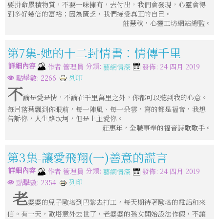
要拼命累積物質，不要一味擁有，去付出，我們會發現，心靈會得
到多好幾倍的富裕；因為匱乏，我們接受真正的自己。
莊慧秋，心靈工坊網站總監。
第7集-她的十二封情書：情傳千里
詳細內容
分類:
作者
管理員
發佈: 24 四月 2019
藝網情深
列印
點擊數: 2266
不
論是愛是情，不論在千里萬里之外，你都可以聽到我的心意。
每片落葉飄到你眼前，每一陣風、每一朵雲，寫的都是福音，我想
告訴你，人生路坎坷，但是上主愛你。
莊惠年，全職事奉的福音詩歌歌手。
第3集-讓愛飛翔(一)善意的謊言
詳細內容
分類:
作者
管理員
發佈: 24 四月 2019
藝網情深
列印
點擊數: 2354
老
婆婆的兒子歐塔到巴黎去打工，每天期待著歐塔的電話和來
信。有一天，歐塔意外去世了，老婆婆的孫女開始設法作假，不讓