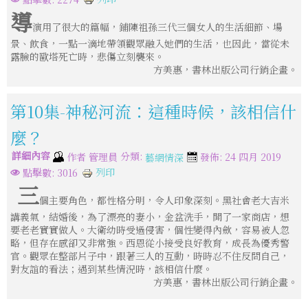
導
演用了很大的篇幅，鋪陳祖孫三代三個女人的生活細節、場
景、飲食，一點一滴地帶領觀眾融入她們的生活，也因此，當從未
露臉的歐塔死亡時，悲傷立刻襲來。
方美惠，書林出版公司行銷企畫。
第10集-神秘河流：這種時候，該相信什
麼？
詳細內容
分類:
作者
管理員
發佈: 24 四月 2019
藝網情深
列印
點擊數: 3016
三
個主要角色，都性格分明，令人印象深刻。黑社會老大吉米
講義氣，結婚後，為了漂亮的妻小，金盆洗手，開了一家商店，想
要老老實實做人。大衛幼時受過侵害，個性變得內歛，容易被人忽
略，但存在感卻又非常強。西恩從小接受良好教育，成長為優秀警
官。觀眾在整部片子中，跟著三人的互動，時時忍不住反問自己，
對友誼的看法；遇到某些情況時，該相信什麼。
方美惠，書林出版公司行銷企畫。