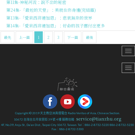
第11集-神秘河流：說不出的秘密
第24集-「最近的天堂」：美就在你身邊(完結篇)
第13集-「愛呆西非連加恩」：悲哀無奈的世界
第14集-「愛呆西非連加恩」：好命的孩子應付出更多
最先
上一篇
1
2
3
下一篇
最後
Copyright © 2019 天主教亞洲真理電台 Radio Veritas of Asia, Chinese Section.
service@tianzhu.org
10672 台灣台北市安居街 39 號 4 樓 服務信箱 :
4F, No.39, Anju St., Da’an Dist., Taipei City 10672, Taiwan. Tel：886-2-8732-5220 886-2-8732-5230
Fax：886-2-8732-5300