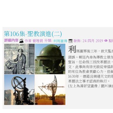
第106集-聖教演進(二)
詳細內容
分類:
作者
管理員
發佈: 24 四月 2019
點
利瑪竇傳
利
瑪竇葬後三年，欽天監推
錯誤。朝廷內身為傳教士朋
聖旨，任命熊三拔改革曆法
文，此事尚有徐光啟從旁協
的地位為教會貢獻心力，但
1630年，德籍且精通天文
革曆法之事才認真的執行。
(左上為湯若望畫像 / 圖片