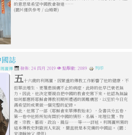
的意思是希望中國教會發達……
(圖片僅供參考 / 山姆哥)
中國誌
列印
發佈: 24 四月 2019
點擊數: 2089
利瑪竇傳
五
十六歲的利瑪竇，因繁重的傳教工作影響了他的健康，不
但華法增生、更罹患頭痛不止的病症，此時的他早已衰老無
力。因此，他決定要親自把中國的教會史寫下來。他認為無論
如何都應將耶穌會傳教初期所遭遇的困難痛苦，以至於今日充
滿希望的成果做一個完整的記錄。
為此，他寫了一部《耶穌會來華傳教始末》，全書共分五卷，
第一卷中他將所知有關於中國的情形、名稱、地理位置、物
產、宗教、藝術、政治、風俗……等一一詳述。利瑪竇所寫的
這本傳教史對歐洲人來說 ，簡直就是本完備的中國誌。 (圖：
宋津翰神父 提供)