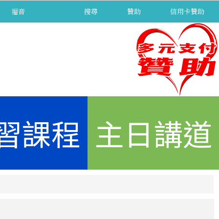
福音
separator
搜尋
贊助
信用卡贊助
習課程
主日講道