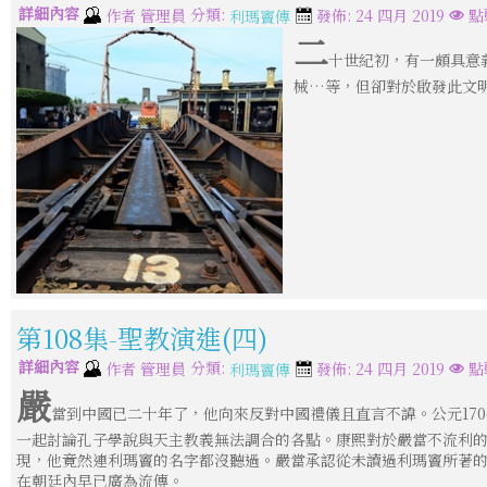
詳細內容
分類:
作者
管理員
發佈: 24 四月 2019
點
利瑪竇傳
二
十世紀初，有一頗具意
械…等，但卻對於啟發此文明
第108集-聖教演進(四)
詳細內容
分類:
作者
管理員
發佈: 24 四月 2019
點
利瑪竇傳
嚴
當到中國已二十年了，他向來反對中國禮儀且直言不諱。公元17
一起討論孔子學說與天主教義無法調合的各點。康熙對於嚴當不流利
現，他竟然連利瑪竇的名字都沒聽過。嚴當承認從未讀過利瑪竇所著
在朝廷內早已廣為流傳。