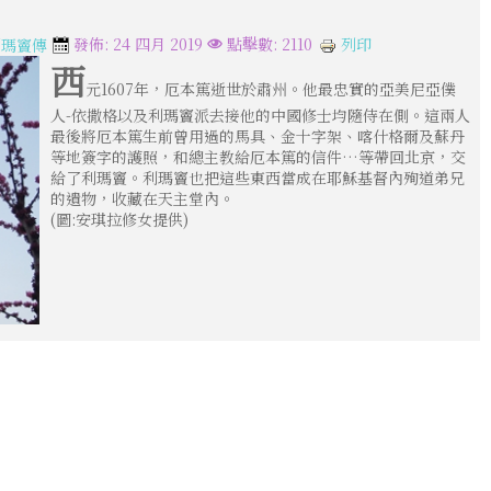
列印
發佈: 24 四月 2019
點擊數: 2110
利瑪竇傳
西
元1607年，厄本篤逝世於肅州。他最忠實的亞美尼亞僕
人-依撒格以及利瑪竇派去接他的中國修士均隨侍在側。這兩人
最後將厄本篤生前曾用過的馬具、金十字架、喀什格爾及蘇丹
等地簽字的護照，和總主教給厄本篤的信件…等帶回北京，交
給了利瑪竇。利瑪竇也把這些東西當成在耶穌基督內殉道弟兄
的遺物，收藏在天主堂內。
(圖:安琪拉修女提供)