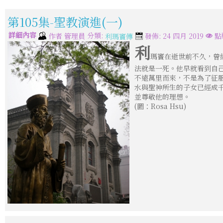
第105集-聖教演進(一)
詳細內容
分類:
作者
管理員
發佈: 24 四月 2019
點
利瑪竇傳
利
瑪竇在逝世前不久，曾
法就是一死。他早就看到自
不遠萬里而來，不是為了征
水與聖神所生的子女已經成
並尊敬他的理想。
(圖：Rosa Hsu)