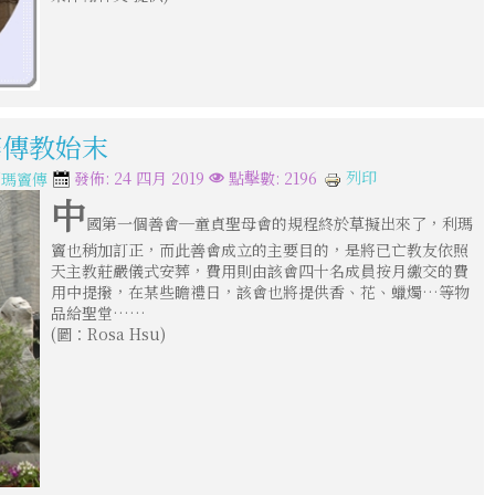
華傳教始末
列印
發佈: 24 四月 2019
點擊數: 2196
利瑪竇傳
中
國第一個善會─童貞聖母會的規程終於草擬出來了，利瑪
竇也稍加訂正，而此善會成立的主要目的，是將已亡教友依照
天主教莊嚴儀式安葬，費用則由該會四十名成員按月繳交的費
用中提撥，在某些瞻禮日，該會也將提供香、花、蠟燭…等物
品給聖堂……
(圖：Rosa Hsu)