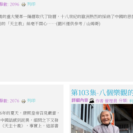
列印
擊數: 2096
義的重大變革─陽曆取代了陰曆，十八世紀的歐洲熱烈的採納了中國的思
的「天主教」絲毫不關心……(圖片僅供參考 / 山姆哥)
第103集-八個樂觀
詳細內容
分類:
列印
擊數: 2076
作者
管理員
06年的夏天，康熙皇帝召見嚴當，
的中國話感到詫異，細問之下又發
的《天主十義》，事實上，這部書