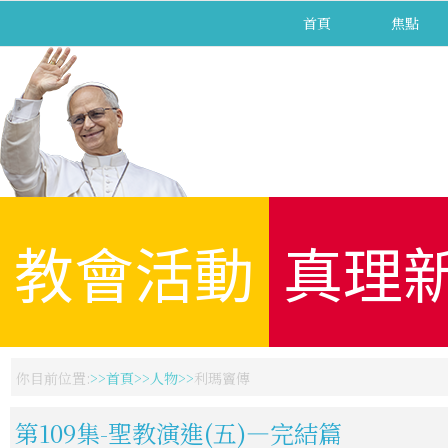
首頁
焦點
教會活動
真理
你目前位置:
首頁
人物
利瑪竇傳
第109集-聖教演進(五)—完結篇