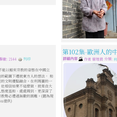
第102集-歐洲人的
詳細內容
分類:
列印
擊數: 2144
作者
管理員
不能以舶來宗教的姿態在中國立
的範圍下遷就東方人的想法， 和
老的文明優點融合。在利瑪竇的一
，他相信如果不這麼做，就是自大
人態度溫和、處處周到，更深深了
教勢必遭遇無數的困難。(圖為現
su提供)