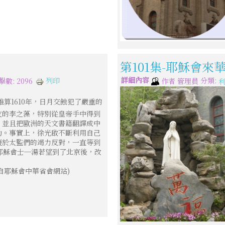
第101集-耶穌會來
詳細內容
分類:
列印
擊數: 2096
作者
管理員
算1610年，日月交蝕犯了嚴重的
友的李之藻，特別從皇帝手中得到
，並且把歐洲的天文書籍翻譯成中
助。事實上，徐光啟不斷利用自己
礙於太監們的竭力反對，一直等到
的耶穌會士─湯若望到了北京後，改
摘自耶穌會中華省會網站)