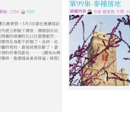
第99集-麥種落地
詳細內容
分類:
列印
擊數: 2204
作者
管理員
身體日漸衰弱。5月3日當他連續探訪
屋內便立即脫下儒官、儒服倒在炕
利瑪竇的頭痛的比以往還要劇烈，
而變得全身都不舒服了。此時，他
作響的殘枝，最後就要折斷了。當
將預料的事告訴他………(圖為台灣
幕時，詹德隆省會長降福 / 真理)