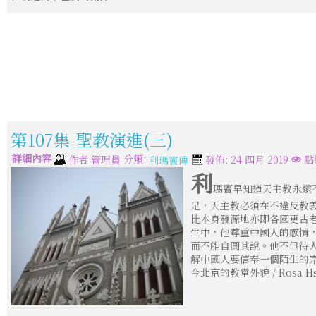
第107集-聖教演進(三)
詳細內容
分類:
作者
管理員
發佈: 24 四月 2019
點
利瑪竇傳
利
瑪竇早知道天主教永遠
足，天主教必須在不違反教義
比本身發源地亦即各國更古
生中，他尊重中國人的感情
而不能自圓其說。他不但待
解中國人要信奉一個陌生的宗
今北京的教堂外貌 / Rosa H