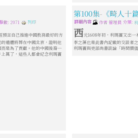
第100集-《畸人十
詳細內容
分類:
列印
擊數: 2071
作者
管理員
西
經預言自己推進中國教務最好的方
元1608年初，利瑪竇又出
己的遺體將葬在中國北京，證明他
李之藻也是此書內記載的交談者之一
服而是為了貢獻。他的中國後裔─
利瑪竇與吏部尚書談論「時間價
千上萬了，這些人都會紀念利瑪竇