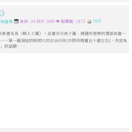
篇》
列印
發佈: 24 四月 2019
點擊數: 2473
利瑪竇傳
一本新書名為《畸人十篇》。此書共分成十篇，精通地理學的禮部尚書─
。第一篇描述的時間大約在1601年(亦即利瑪竇五十歲左右)，內容為
值」的話題……