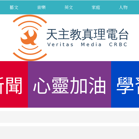
藝文
音樂
英文
家庭
人物
新聞
心靈加油
學