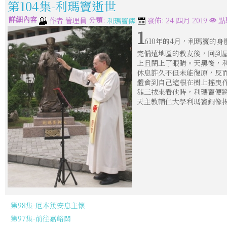
第104集-利瑪竇逝世
詳細內容
分類:
作者
管理員
發佈: 24 四月 2019
點
利瑪竇傳
1
610年的4月，利瑪竇的
完偏遠地區的教友後，回到
上且閉上了眼睛。天黑後，
休息許久不但未能復原，反
體會到自己這根在樹上搖曳
熊三拔來看他時，利瑪竇便
天主教輔仁大學利瑪竇銅像揭
第98集-厄本篤安息主懷
第97集-前往嘉峪關