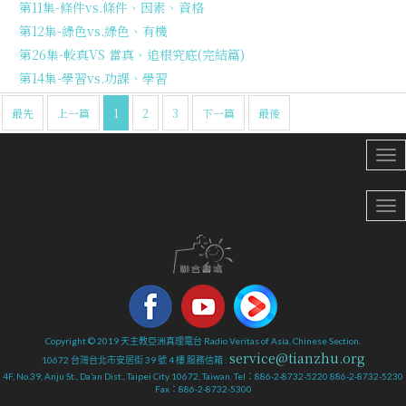
第11集-條件vs.條件、因素、資格
第12集-綠色vs.綠色、有機
第26集-較真VS 當真、追根究底(完結篇)
第14集-學習vs.功課、學習
最先
上一篇
1
2
3
下一篇
最後
Copyright © 2019 天主教亞洲真理電台 Radio Veritas of Asia, Chinese Section.
service@tianzhu.org
10672 台灣台北市安居街 39 號 4 樓 服務信箱 :
4F, No.39, Anju St., Da’an Dist., Taipei City 10672, Taiwan. Tel：886-2-8732-5220 886-2-8732-5230
Fax：886-2-8732-5300