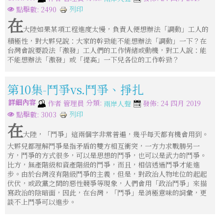
列印
點擊數: 2490
在
大陸如果某項工程進度太慢，負責人便想辦法「調動」工人的
積極性，對大夥兒說：大家的幹勁能不能想辦法「調動」一下？在
台灣會說要設法「激發」工人們的工作情緒或動機，對工人說：能
不能想辦法「激發」或「提高」一下兒各位的工作幹勁？
第10集-鬥爭vs.鬥爭、掙扎
詳細內容
分類:
作者
管理員
發佈: 24 四月 2019
兩岸人聲
列印
點擊數: 3003
在
大陸，「鬥爭」這兩個字非常普遍，幾乎每天都有機會用到。
大夥兒都理解鬥爭是指矛盾的雙方相互衝突，一方力求戰勝另一
方，鬥爭的方式很多，可以是思想的鬥爭，也可以是武力的鬥爭。
比方，無產階級和資產階級的鬥爭，而且，相信透過鬥爭才能進
步。由於台灣沒有階級鬥爭的主義，但是，對政治人物地位的起起
伏伏，或政黨之間的惡性競爭等現象，人們會用「政治鬥爭」來描
寫政治的陰暗面，因此，在台灣，「鬥爭」是消極意味的詞彙，更
談不上鬥爭可以進步。