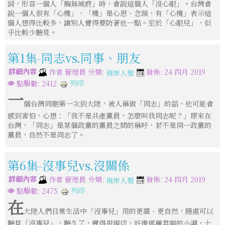
詞，形容一個人「胸無城府」時，會說這個人「沒心眼」。台灣會
說一個人很有「心機」，「機」是心思、念頭，有「心機」表示這
個人想得比較多，讓別人覺得要防著他一點。至於「心眼兒」，似
乎比較少聽見。
第1集-同志vs.同事、朋友
詳細內容
分類:
作者
管理員
發佈: 24 四月 2019
兩岸人聲
列印
點擊數: 2412
一
個台灣同胞第一次到大陸，被人稱做「同志」的話，他可能會
感到害怕，心想：「我不是共產黨員，怎麼叫我同志呢？」原來在
台灣，「同志」是某個政黨的黨員之間的稱呼，若不是同一政黨的
黨員，自然不是同志了。
第6集-沒事兒vs.沒關係
詳細內容
分類:
作者
管理員
發佈: 24 四月 2019
兩岸人聲
列印
點擊數: 2475
在
大陸人們日常生活中「沒事兒」用的更廣、更自然，隨處可以
聽見「沒事兒」，聽久了，覺得很親切，好像鄧麗君唱的小調，十