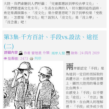
大陸，我們會聽到人們呼籲：「兒童都應該到學校去學文化」、
「我們要提高文化水平」。生長在台灣的人，初次聽到這些話時，
肯定是滿頭霧水，「沒文化」是什麼意思呢？孩子到學校是「受教
育」，怎麼是「學文化」呢？說別人「沒文化」是「沒上學」、
「沒念書」吧！
第3集-千方百計、手段vs.設法、途徑
(二)
詳細內容
分類:
作者
管理員
發佈: 24 四月 2019
兩岸人聲
列印
點擊數: 2473
兩
岸都認定「手段」是
為達到一定目的而採取的
具體方法，在使用的習慣
上，顯然大陸用的場合要
比台灣多。
在感受上「手段」似乎要
比「途徑」、「方法」強
烈得多，在台灣人的理解
裡，「手段」或多或少有