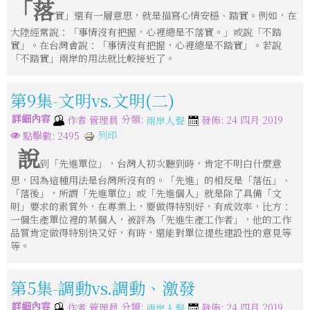
「落
實」還有一層意思，就是描寫心情安穩、踏實。例如，在
大陸經常說：「事情沒有把握，心裡總是不落實。」或說「不踏
實」。在台灣會說：「事情沒有把握，心裡總是不踏實」。若說
「不踏實」兩岸的用法就比較接近了。
第9集-文明vs.文明(二)
詳細內容
分類:
作者
管理員
發佈: 24 四月 2019
兩岸人聲
列印
點擊數: 2495
說
到「先進單位」，台灣人初次聽到時，肯定不明白什麼意
思，因為這種用法是台灣所沒有的。「先進」的相反是「落伍」、
「落後」，所謂「先進單位」或「先進個人」就是除了具備「文
明」要求的素質外，在專業上，要做得特別好，有成效率，比方：
一個生產單位裡的某個人，被評為「先進生產工作者」，他的工作
品質肯定做得特別快又好，有時，還能對單位提些建設性的意見等
等。
第5集-調動vs.調動、激發
詳細內容
分類:
作者
管理員
發佈: 24 四月 2019
兩岸人聲