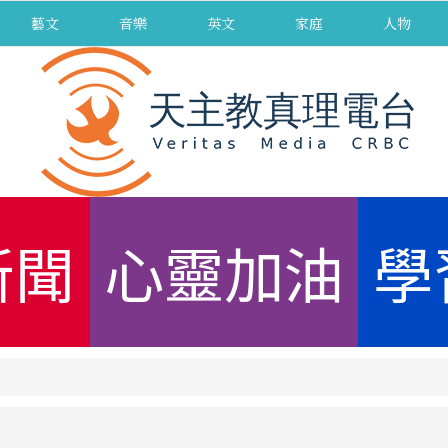
藝文
音樂
英文
家庭
人物
新聞
心靈加油
學