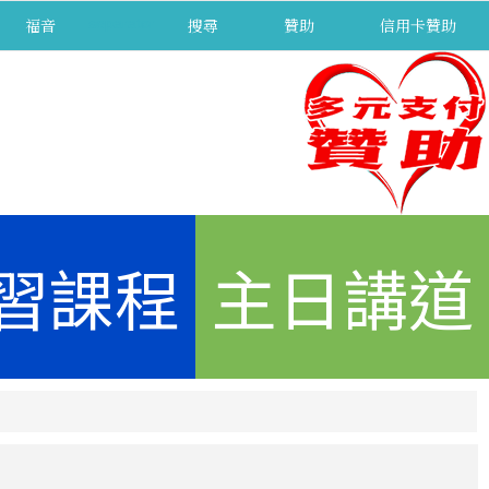
福音
separator
搜尋
贊助
信用卡贊助
習課程
主日講道