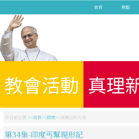
首頁
焦點
教會活動
真理
你目前位置:
首頁
關懷
被遺忘的天使
第34集-印度丐幫現形記