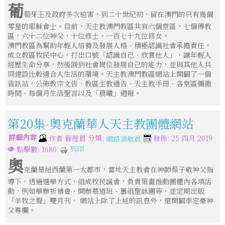
葡
萄牙王及政府多次迫害，到二十世紀初，留在澳門的只有幾個
零星的耶穌會士。目前，天主教澳門教區共有六個堂區，七個傳教
區，六十二位神父，十位修士，一百七十九位修女。
澳門教區為幫助年輕人培養及發展人格、積極認識社會承擔責任，
成立教區牧民中心，打出口號「認識自己、欣賞他人」，讓年輕人
經歷生命分享，然後回到社會崗位發展自己的能力，並與其他人共
同建設比較適合人生活的環境。天主教澳門教區網站上開闢了一個
資訊站，公佈教宗文告、教區主教通告、天主教手冊、各堂區彌撒
時間、每個月生活聖言以及「晨曦」週報。
第20集-奧克蘭華人天主教團體網站
詳細內容
分類:
作者
管理員
發佈: 25 四月 2019
網路領航員
列印
點擊數: 1680
奧
克蘭是紐西蘭第一大都市，當地天主教會在神師蔡子敬神父指
導下，透過選舉方式，組成牧民議會，負責策畫推動團體內各項活
動，例如舉辦祈禱會、開辦慕道班、籌組聖詠團等，並定期出版
「羊牧之聲」雙月刊， 網站上除了上述的訊息外，還開闢李定豪神
父專欄。