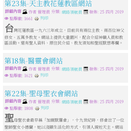
第23集-天主教花蓮教區網站
詳細內容
分類:
作者
管理員
發佈: 25 四月 2019
網路領航員
列印
點擊數: 1661
台
灣花蓮教區一九六三年成立，目前共有兩位主教、兩百位神父
修女、五萬多教友。網站上提供大量圖片，配合介紹神職人員和教
區活動。還有聖人資料、原住民介紹、教友須知和聖經默想專欄。
第18集-醫靈會網站
詳細內容
分類:
作者
管理員
發佈: 25 四月 2019
網路領航員
列印
點擊數: 1621
第22集-聖母聖衣會網站
詳細內容
分類:
作者
管理員
發佈: 25 四月 2019
網路領航員
列印
點擊數: 1808
聖
母聖衣會最早稱「加爾默羅會」，十九世紀時，修會出了一位
聖師聖女小德蘭，她以淺顯生活化的方式，引領人親近天主。網站