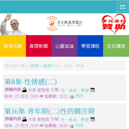
教會活動
真理新聞
心靈加油
學習課程
主日講道
你目前位置:
首頁
信仰
性、成長、學習
第8集-性情感(二)
詳細內容
分類:
作者
管理員
性、成長、學習
列印
發佈: 25 四月 2019
點擊數: 1522
第16集-青年期(二)性的關注期
詳細內容
分類:
作者
管理員
性、成長、學習
列印
發佈: 25 四月 2019
點擊數: 1838