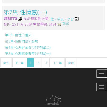
第7集-性情感(一)
詳細內容
分類:
作者
管理員
性、成長、學習
列印
發佈: 25 四月 2019
點擊數: 1434
第6集-兩性的差異
第5集-性的同整和發展
第4集-心理健全發展的特點(二)
第3集-心理健全發展的特點(一)
最先
上一篇
1
2
3
下一篇
最後