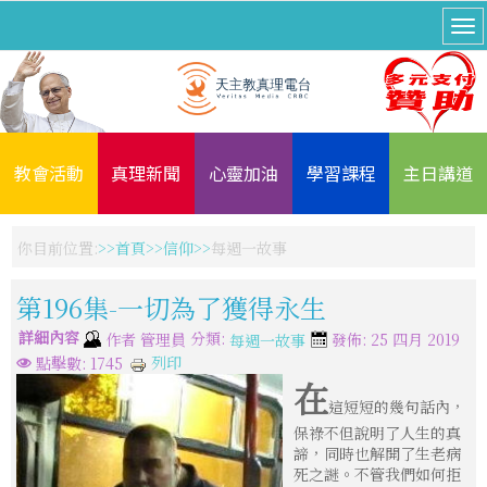
教會活動
真理新聞
心靈加油
學習課程
主日講道
你目前位置:
首頁
信仰
每週一故事
第196集-一切為了獲得永生
詳細內容
分類:
作者
管理員
發佈: 25 四月 2019
每週一故事
列印
點擊數: 1745
在
這短短的幾句話內，
保祿不但說明了人生的真
諦，同時也解開了生老病
死之謎。不管我們如何拒