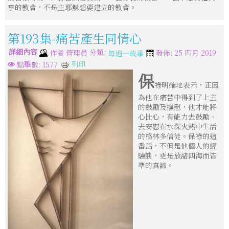
享的教會，不是主耶穌想要建立的教會。
第193集-痛苦產生同情心
詳細內容
分類:
作者
管理員
發佈: 25 四月 2019
每週一故事
列印
點擊數: 1577
保
祿明確地表示，正因
為他在痛苦中得到了上主
的鼓勵及撫慰，他才能將
心比心，有能力去鼓勵、
去安慰在水深火熱中生活
的格林多信徒。保祿的這
番話，不但是他個人的經
驗談，更是放諸四海而皆
準的真諦。