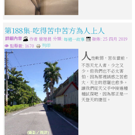
第188集-吃得苦中苦方為人上人
詳細內容
分類:
作者
管理員
發佈: 25 四月 2019
每週一故事
列印
點擊數: 1670
人
性軟弱，苦在當前，
不怨天尤人者，少之又
少。但我們也不必太害
怕，因為那裡誘惑之苦愈
大，天主的恩寵也愈多。
讓我們從天父手中接過種
種試探吧，因為那正是一
天登天的捷徑。