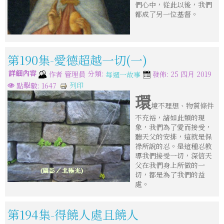
們心中，從此以後，我們
都成了另一位基督。
第190集-愛德超越一切(一)
詳細內容
分類:
作者
管理員
發佈: 25 四月 2019
每週一故事
列印
點擊數: 1647
環
境不理想、物質條件
不充裕，諸如此類的現
象，我們為了愛而接受，
聽天父的安排，這就是保
祿所說的忍。是這種忍教
導我們接受一切，深信天
父在我們身上所做的一
切，都是為了我們的益
處。
第194集-得饒人處且饒人