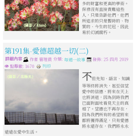
多的財富和更高的學術。
保祿沒有直接責難這些
人，只是告訴他們，他們
所追求的只是暫時的、物
質的、今生的花冠，因此
易於幻滅腐朽。
第191集-愛德超越一切(二)
詳細內容
分類:
作者
管理員
發佈: 25 四月 2019
每週一故事
列印
點擊數: 1670
不
但先知、語言、知識
等等終將消失，甚至信望
愛中的信德，將來在天上
也將消逝，因為到時我們
已面對面地看見天主的真
相了。望德也不再存在，
因為我們所有的希望將來
都將獲得滿足，只有愛德
將永遠存在，我們將永永
遠遠在愛中生活。