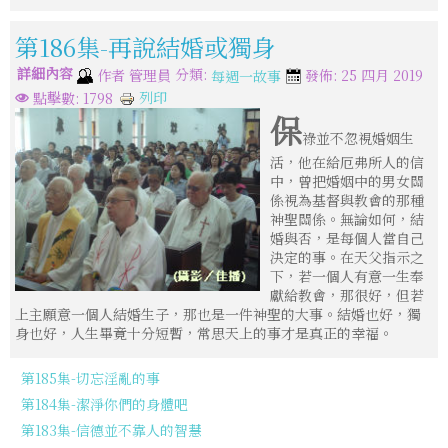
第186集-再說結婚或獨身
詳細內容
分類:
作者
管理員
發佈: 25 四月 2019
每週一故事
列印
點擊數: 1798
保
祿並不忽視婚姻生
活，他在給厄弗所人的信
中，曾把婚姻中的男女關
係視為基督與教會的那種
神聖關係。無論如何，結
婚與否，是每個人當自己
決定的事。在天父指示之
下，若一個人有意一生奉
獻給教會，那很好，但若
上主願意一個人結婚生子，那也是一件神聖的大事。結婚也好，獨
身也好，人生畢竟十分短暫，常思天上的事才是真正的幸福。
第185集-切忘淫亂的事
第184集-潔淨你們的身體吧
第183集-信德並不靠人的智慧