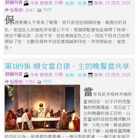
詳細內容
分類:
作者
管理員
發佈: 25 四月 2019
每週一故事
列印
點擊數: 1647
保
祿責備人不是為了報復，而只希望他回頭改過，報復出於自
私，希望他人改過則非有愛心不可。那個罪魁曾如此侮辱了保祿，
使他不斷流淚、日夜不安，但他毫無記仇之心。因此不但自己由衷
原諒了他，也勸告格林多信徒當真誠對待他，快快原諒他、寬恕
他。
第189集-婦女當自律、主的晚餐當共享
詳細內容
分類:
作者
管理員
發佈: 25 四月 2019
每週一故事
列印
點擊數: 1784
當
年有許多格林多城的
富商信徒，似乎只利用聖
餐的熱鬧場面，而忘記了
主的晚餐的真正目的，以
致富裕的信徒趁機同歡共
樂，大吃大喝，棄貧窮的
弟兄不顧。這種貧富隔離
的自私行為，保祿當然要責備。一個分裂的教會，一個不能有福共