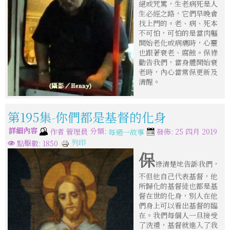
絕或咒罵，生老病死是人
生必經之路，它們早晚會
找上門的。老、病、死本
不可怕，可怕的是當肉軀
開始老化或病痛時，心靈
也跟著衰老、腐蝕。保祿
勸告我們，當身體開始衰
老時，內心當常保更新及
清醒。
第195集-你們都是基督的化身
詳細內容
分類:
作者
管理員
發佈: 25 四月 2019
每週一故事
列印
點擊數: 1850
保
祿清楚地告訴我們，
不但他自己代表基督，他
所歸化的基督徒也都是基
督在世的化身，別人在他
們身上可以看出基督的臨
在。我們每個人一旦接受
了洗禮，基督就進入了我