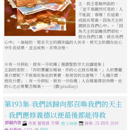
主、救主耶穌所說的，
「並不是顯然可見的；人
不能說：看哪！在這裏，
或說在那裏。因為天主的
國就在我們心中」。「因
為天主的話離我們很近，
就在我們口裏，就在我們
心中」。無疑的，那求天主的國來臨的人祈求，使天主的國在他心
中生長結果，並且成熟，求得合理。
※有一分耕耘，就有一分收穫 ( 選讀聖教宗大良講道集 )
主說的很對：「你的寶藏在哪裹，你的心也就在哪裏。」人的寶藏
是什麼呢？不就是收集他的果實、和勞苦的出產嗎？「人種什麼，
就收什麼」；有一分耕耘，就有一分收穫；人在哪裏尋到快樂，他
的心也必常繫念哪裏。……(圖:pixabay)
第193集-我們該歸向那召喚我們的天主
- 我們應修義德以便最後都能得救
詳細內容
分類:
作者
管理員
發佈: 25 四月 2019
教父神修
列印
點擊數: 1371