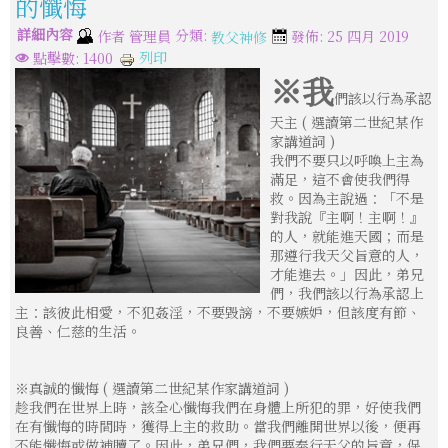
的懺悔
詳細內容
分類:
作者
管理員
發佈: 25 四月 2019
教父神修
列印
點擊數: 1400
※我
們該以行為承認
天主 ( 選讀第二世紀某作
家講道詞 )
我們不要只以呼喚上主為
滿足，這不會使我們得
救。因為主說過：「不是
對我說『主啊！主啊！』
的人，就能進天國；而是
那遵行我天父旨意的人，
才能進去。」因此，弟兄
們，我們該以行為承認上
主：該彼此相愛，不犯姦淫，不要毀謗，不要嫉妒，但該度有節、
良善、仁慈的生活。
※真誠的懺悔 ( 選讀第二世紀某作家講道詞 )
趁我們在世界上時，該全心懺悔我們在身體上所犯的罪，好使我們
在有懺悔的時間時，獲得上主的救助。當我們離開世界以後，便再
不能懺悔或做補贖了。因此，弟兄們，我們要奉行天父的旨意，保