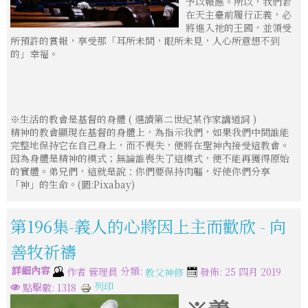
予以報應。所以，我們若
在天主臺前履行正義，必
將進入祂的王國，並領受
所預許的賞報，享受那「耳所未間，眼所未見，人心所意想不到
的」幸福。
※生活的教會是基督的身體 ( 選讀第二世紀某作家講道詞 )
精神的教會顯現在基督的身體上，為指示我們，如果我們中間誰能
完整地保持它在自己身上，而不喪失，便將在聖神內接受這教會。
因為身體是精神的模式；無論誰喪失了這模式，便不能再獲得原始
的實體。弟兄們，這就是說：你們要保持肉軀，好使你們分享
「神」的生命。(圖:Pixabay)
第196集-義人的心將因上主而歡欣 - 向
善牧祈禱
詳細內容
分類:
作者
管理員
發佈: 25 四月 2019
教父神修
列印
點擊數: 1318