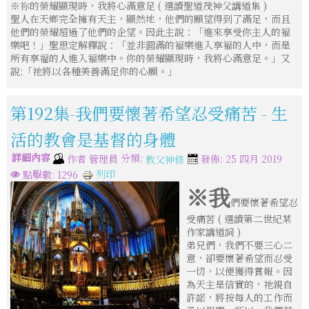
※祢的榮耀顯現時，我將心滿意足 ( 選讀聖道茂神父講道集 )
聖人在天鄉完全擁有天主，顯然地，他們的願望得到了滿足，而且
他們的榮耀超過了他們的企望。因此主說：「進來享受你主人的褔
樂吧！」聖思定解釋說：「並非圓滿的褔樂進入享褔的人中，而是
所有享福的人進入褔樂中。你的榮耀顯現時，我將心滿意足。」又
說:「祂將以各種美善滿足你的心願。」
第192集-我們要懷著希望忍受痛苦 - 生
活的教會是基督的身體
詳細內容
分類:
作者
管理員
發佈: 25 四月 2019
教父神修
列印
點擊數: 1296
※我
們要懷著希望忍
受痛苦 ( 選讀第二世紀某
作家講道詞 )
弟兄們，我們不要三心二
意，卻要懷著希望而忍受
一切，以便獲得賞報。因
為天主是信實的，祂親自
許諾，將按每人的工作而