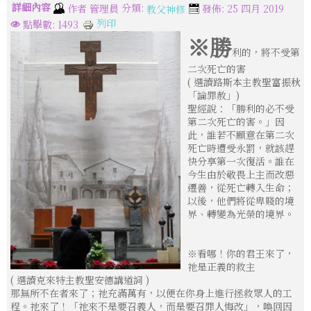
詳細內容
分類:
作者
管理員
發佈: 25 四月 2019
教父神修
列印
點擊數: 1493
※勝
利的，將不受第
二次死亡的害
( 選讀路斯本主教聖富振秋
「論罪赦」)
聖經說：「勝利的必不受
第二次死亡的害。」因
此，誰若不願意在第二次
死亡時遭受永罰，就該趕
快分享第一次復活。誰在
今生由於敬畏上主而改惡
遷善，從死亡轉入生命；
以後，他們將從卑賤的境
界、轉變為光榮的境界。
※看哪！你的君王來了，
祂是正義的救主
( 選讀克來特主教聖安德講道詞 )
那無所不在者來了；祂充滿萬有，以便在你身上進行拯救眾人的工
程。祂來了！「祂來不是要召義人，而是要召罪人悔改」，喚回因