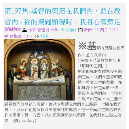
第197集-基督的奧蹟在我們內，並在教
會內 - 祢的榮耀顯現時，我將心滿意足
詳細內容
分類:
作者
管理員
發佈: 25 四月 2019
教父神修
列印
點擊數: 1377
※基
督的奧蹟在我們
內，並在教會內
( 選讀聖若望歐德神父著
「耶穌的王國」)
原來耶穌的奧蹟還沒有圓
滿完成。我們是基督的肢
體，教會是祂的奧體；在
耶穌身上所完成的一切，
還沒有在我們內，也沒有
在教會內完成。天主聖子
願意我們分享祂的奧蹟，使祂的奧蹟在我們身上擴展，也願在我們
身上，以及在祂整個教會裏繼續祂的奧蹟。祂一方面決定賜給我們
許多恩寵；另一方面，祂也願意通過這些奧蹟、在我們身上發生效
果。(圖:pixabay)