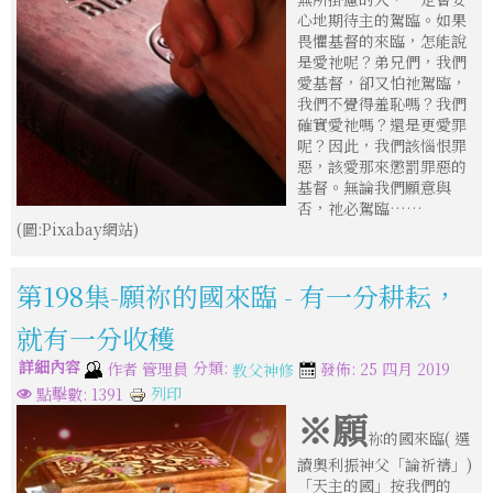
心地期待主的駕臨。如果
畏懼基督的來臨，怎能說
是愛祂呢？弟兄們，我們
愛基督，卻又怕祂駕臨，
我們不覺得羞恥嗎？我們
確實愛祂嗎？還是更愛罪
呢？因此，我們該惱恨罪
惡，該愛那來懲罰罪惡的
基督。無論我們願意與
否，祂必駕臨……
(圖:Pixabay網站)
第198集-願祢的國來臨 - 有一分耕耘，
就有一分收穫
詳細內容
分類:
作者
管理員
發佈: 25 四月 2019
教父神修
列印
點擊數: 1391
※願
祢的國來臨( 選
讀奧利振神父「論祈禱」)
「天主的國」按我們的