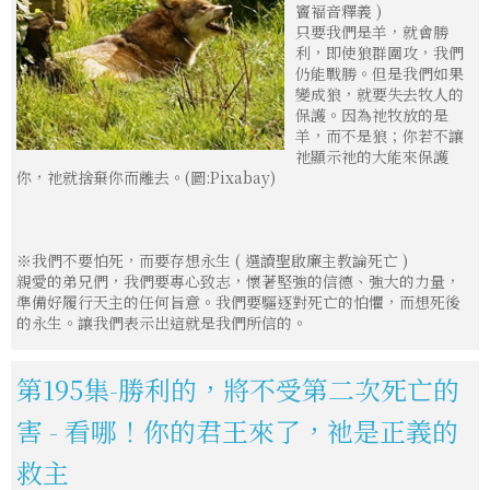
竇褔音釋義 )
只要我們是羊，就會勝
利，即使狼群圍攻，我們
仍能戰勝。但是我們如果
變成狼，就要失去牧人的
保護。因為祂牧放的是
羊，而不是狼；你若不讓
祂顯示祂的大能來保護
你，祂就捨棄你而離去。(圖:Pixabay)
※我們不要怕死，而要存想永生 ( 選讀聖啟廉主教論死亡 )
親愛的弟兄們，我們要專心致志，懷著堅強的信德、強大的力量，
準備好履行天主的任何旨意。我們要驅逐對死亡的怕懼，而想死後
的永生。讓我們表示出這就是我們所信的。
第195集-勝利的，將不受第二次死亡的
害 - 看哪！你的君王來了，祂是正義的
救主