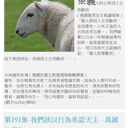
※義
人的心將因上主
而歡欣
( 選讀聖思定主教講道集 )
「義人將因上主而歡欣，
並投靠祂，心地正直的人
也因此而且豪。」我們確
實心口合一地唱過這幾句
詩節。這是基督徒從良
心、用口舌向天主說過的
話：「義人將要歡欣」，
但不是因世俗，而是因上主而歡欣……。
※向善牧祈禱 ( 選讀尼撒主教聖國瑞雅歌釋義 )
善牧，祢在哪裏牧羊呢？祢肩負著整個羊群。因為全人類只形成一
隻羊，祢將它背在肩上。求祢指給我憩息的地方，領我到豐美的牧
場：求祢提名呼喚我，使我這隻羊聽到祢的聲音；並藉祢呼喚我的
聲音、請賜我永生。「我心所愛的，請對我說話。」……
(圖:Pixabay網站)
第191集-我們該以行為承認天主 - 真誠