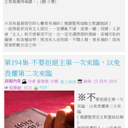
主那裏獲得稱讚。」(圖:小寶)
※沒有基督居住的心靈是有禍的 ( 選讀聖馬加略主教講道詞 )
一座房屋若沒有主人居住，一定髒亂不堪，漆黑一團；同樣，人若
被「主人」和天使棄而不住，也一定充滿罪惡的黑暗、各種可恥的
偏情，和各種玷辱！那沒有人走的路，不聞人聲，是有禍的！因為
那是野獸出沒之所……
第194集-不要拒絕主第一次來臨，以免
畏懼第二次來臨
詳細內容
分類:
作者
管理員
發佈: 25 四月 2019
教父神修
列印
點擊數: 1521
※不
要拒絕主第一次
來臨，以免畏懼第二次來
臨
( 選讀聖思定主教聖詠註解
)
無所掛慮的人，一定會安