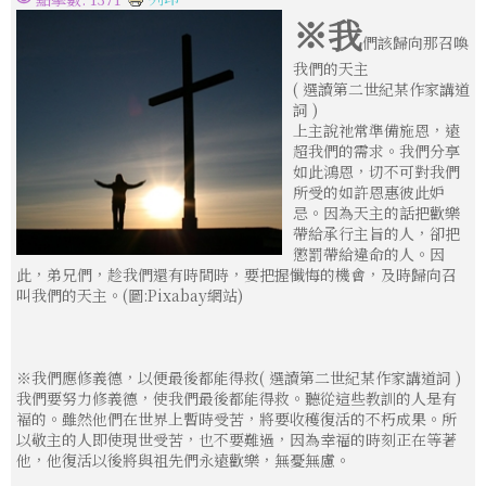
※我
們該歸向那召喚
我們的天主
( 選讀第二世紀某作家講道
詞 )
上主說祂常準備施恩，遠
超我們的需求。我們分享
如此鴻恩，切不可對我們
所受的如許恩惠彼此妒
忌。因為天主的話把歡樂
帶給承行主旨的人，卻把
懲罰帶給違命的人。因
此，弟兄們，趁我們還有時間時，要把握懺悔的機會，及時歸向召
叫我們的天主。(圖:Pixabay網站)
※我們應修義德，以便最後都能得救( 選讀第二世紀某作家講道詞 )
我們要努力修義德，使我們最後都能得救。聽從這些教訓的人是有
褔的。雖然他們在世界上暫時受苦，將要收穫復活的不朽成果。所
以敬主的人即使現世受苦，也不要難過，因為幸福的時刻正在等著
他，他復活以後將與祖先們永遠歡樂，無憂無慮。