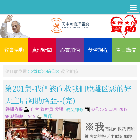
教會活動
真理新聞
心靈加油
學習課程
主日講道
你目前位置:
首頁
信仰
教父神修
第201集-我們該向救我們脫離凶惡的好
天主唱阿肋路亞--(完)
詳細內容
分類:
作者
管理員
發佈: 25 四月 2019
教父神修
列印
點擊數: 1565
※我
們該向救我們脫
離凶惡的好天主唱阿肋路