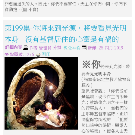
罪惡而迷失的人。因此，你們不要害怕。天主在你們中間，你們不
會動搖。(圖:小寶)
第199集-你將來到光源，將要看見光明
本身 - 沒有基督居住的心靈是有禍的
詳細內容
分類:
作者
管理員
發佈: 25 四月 2019
教父神修
列印
點擊數: 1276
※你
將來到光源，將
要看見光明本身
( 選讀聖思定主教若望褔音
釋義 )
聖保祿曾說：「你們從前
是黑暗，現今在主內卻是
光；就該像光明之子一樣
的行事為人。」當我們的
主耶穌基督來臨時，正如
同聖保祿所說的：「祂要
照出暗中的隱情，顯露人
心的秘密」，使各人由天