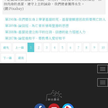
持肉身的貞潔，連守上主的誡命，我們便會獲得永生。
(圖:Pixabay)
第190集-我們要在身上帶著基督的死 - 基督曾願意拯救將要喪亡的人
第189集-論信經 - 為亡者祈禱是聖善的思想
第188集-基督徒建立和平的任務 - 信德的能力超越人力
第187集-論促進和平 - 要教導人愛好和平
最先
上一篇
1
2
3
4
5
6
7
8
9
10
下一篇
最後