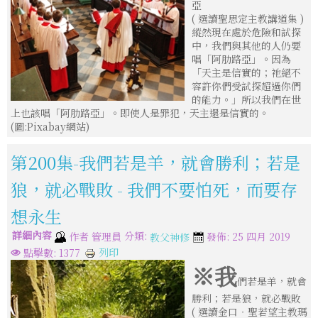
亞
( 選讀聖思定主教講道集 )
縱然現在處於危險和試探
中，我們與其他的人仍要
唱「阿肋路亞」。因為
「天主是信實的；祂絕不
容許你們受試探超過你們
的能力。」所以我們在世
上也該唱「阿肋路亞」。即使人是罪犯，天主還是信實的。
(圖:Pixabay網站)
第200集-我們若是羊，就會勝利；若是
狼，就必戰敗 - 我們不要怕死，而要存
想永生
詳細內容
分類:
作者
管理員
發佈: 25 四月 2019
教父神修
列印
點擊數: 1377
※我
們若是羊，就會
勝利；若是狼，就必戰敗
( 選讀金口‧聖若望主教瑪