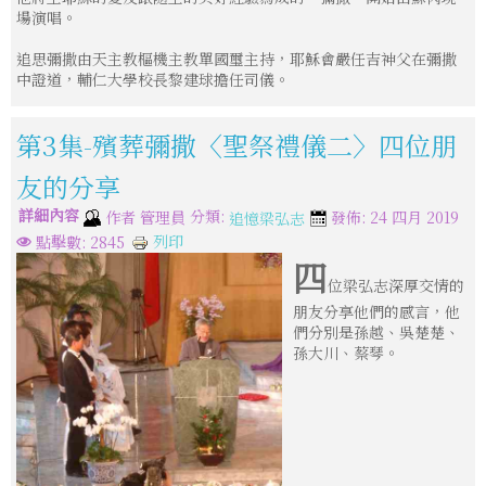
場演唱。
追思彌撒由天主教樞機主教單國璽主持，耶穌會嚴任吉神父在彌撒
中證道，輔仁大學校長黎建球擔任司儀。
第3集-殯葬彌撒〈聖祭禮儀二〉四位朋
友的分享
詳細內容
分類:
作者
管理員
發佈: 24 四月 2019
追憶梁弘志
列印
點擊數: 2845
四
位梁弘志深厚交情的
朋友分享他們的感言，他
們分別是孫越、吳楚楚、
孫大川、蔡琴。