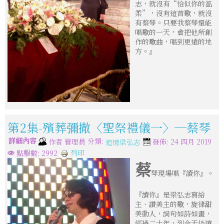
志，就沒有“恰似你的溫
柔”，沒有這首歌，就沒
有蔡琴。只要我蔡琴還能
唱歌的一天，會把他所創
作的歌曲，唱到更遠的地
方。』
第2集-殯葬彌撒〈聖祭禮儀一〉─蔡琴
詳細內容
分類:
作者
管理員
發佈: 24 四月 2019
追憶梁弘志
列印
點擊數: 2992
蔡
琴現場唱『讀你』。
『讀你』是梁弘志寫給
主、讚美主的歌，旋律甜
美動人，詞句如詩如畫，
經過二十年，到今天仍讓