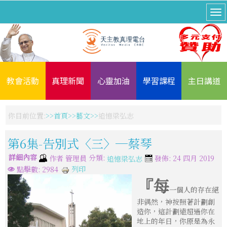
教會活動
真理新聞
心靈加油
學習課程
主日講道
你目前位置:
首頁
藝文
追憶梁弘志
第6集-告別式〈三〉─蔡琴
詳細內容
分類:
作者
管理員
發佈: 24 四月 2019
追憶梁弘志
列印
點擊數: 2984
『每
一個人的存在絕
非偶然，神按照著計劃創
造你，這計劃遠超過你在
地上的年日，你原是為永