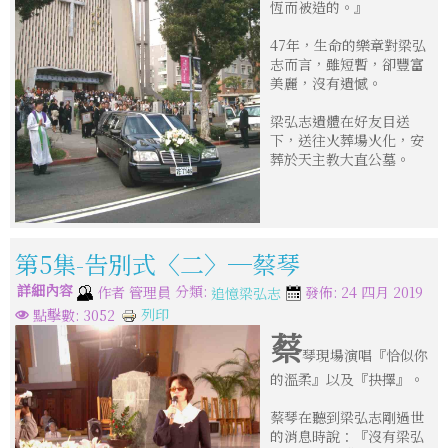
恆而被造的。』
47年，生命的樂章對梁弘
志而言，雖短暫，卻豐富
美麗，沒有遺憾。
梁弘志遺體在好友目送
下，送往火葬場火化，安
葬於天主教大直公墓。
第5集-告別式〈二〉─蔡琴
詳細內容
分類:
作者
管理員
發佈: 24 四月 2019
追憶梁弘志
列印
點擊數: 3052
蔡
琴現場演唱『恰似你
的溫柔』以及『抉擇』。
蔡琴在聽到梁弘志剛過世
的消息時說：『沒有梁弘