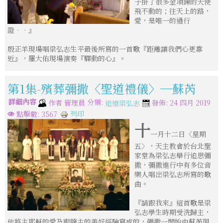
子掛了很多金項鍊的天使
飛不動的；往天上的路，
愛，是唯一的通行
證‧‧』
殷正羊現場唱梁弘志生平最後所寫的一首歌『距離讓我們心更靠
近』，羅大佑現場演奏『驛動的心』。
第1集-殯葬彌撒〈聖道禮儀〉─蘇芮
詳細內容
分類:
作者
管理員
發佈: 24 四月 2019
追憶梁弘志
列印
點擊數: 3567
十
一月十二日〈星期
五〉，天主教會於台北聖
家堂為梁弘志舉行追思彌
撒，彌撒進行中有多位音
樂人唱出梁弘志所寫的歌
曲。
『請跟我來』這首歌是梁
弘志學生時期受洗歸主，
他將主耶穌的愛及跟隨主的美好經驗寫成的，彌撒一開始由蘇芮現