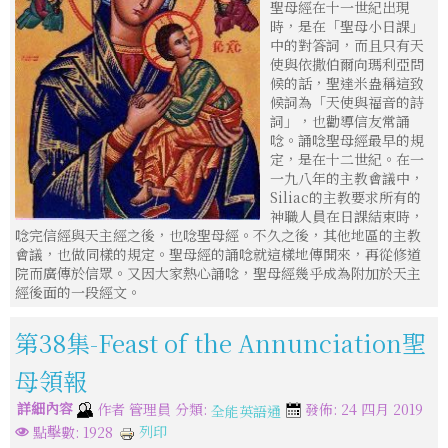
聖母經在十一世紀出現
時，是在「聖母小日課」
中的對答詞，而且只有天
使與依撒伯爾向瑪利亞問
候的話，聖達米盎稱這致
候詞為「天使與福音的詩
詞」，也勸導信友常誦
唸。誦唸聖母經最早的規
定，是在十二世紀。在一
一九八年的主教會議中，
Siliac的主教要求所有的
神職人員在日課結束時，
唸完信經與天主經之後，也唸聖母經。不久之後，其他地區的主教
會議，也做同樣的規定。聖母經的誦唸就這樣地傳開來，再從修道
院而廣傳於信眾。又因大家熱心誦唸，聖母經幾乎成為附加於天主
經後面的一段經文。
第38集-Feast of the Annunciation聖
母領報
詳細內容
分類:
作者
管理員
發佈: 24 四月 2019
全能英語通
列印
點擊數: 1928