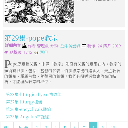
第29集-pope教宗
詳細內容
分類:
作者
管理員
發佈: 24 四月 2019
全能英語通
列印
點擊數: 1745
p
ope原意指父親，中譯「教宗」則沒有父親的意思在內。教宗的
頭銜有很多，包括：基督的代表、伯多祿宗徒的繼承人、天主教會
的領袖、羅馬主教、梵蒂岡的首領。我們必須透過教會內在的結
構，才能理解教宗的地位。
第28集-liturgical year禮儀年
第27集-liturgy禮儀
第26集-encyclicals通諭
第25集-Angelus三鐘經
最先
上一篇
2
3
4
5
6
7
8
9
10