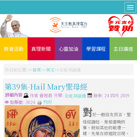
教會活動
真理新聞
心靈加油
學習課程
主日講道
你目前位置:
首頁
英文
全能英語通
第39集-Hail Mary聖母經
詳細內容
分類:
作者
管理員
發佈: 24 四月 2019
全能英語通
列印
點擊數: 3024
對
於一般信友而言，聖
母經誦唸，是相當晚的
事。就如其他的敬禮一
樣，先是在修道院出現。