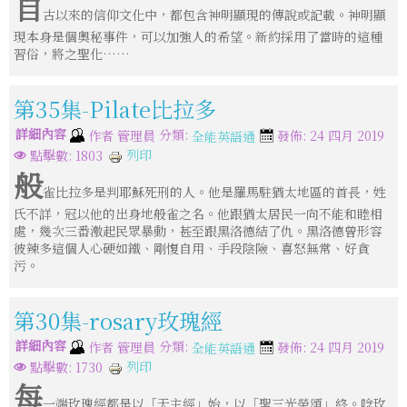
自
古以來的信仰文化中，都包含神明顯現的傳說或記載。神明顯
現本身是個奧秘事件，可以加強人的希望。新約採用了當時的這種
習俗，將之聖化……
第35集-Pilate比拉多
詳細內容
分類:
作者
管理員
發佈: 24 四月 2019
全能英語通
列印
點擊數: 1803
般
雀比拉多是判耶穌死刑的人。他是羅馬駐猶太地區的首長，姓
氏不詳，冠以他的出身地般雀之名。他跟猶太居民一向不能和睦相
處，幾次三番激起民眾暴動，甚至跟黑洛德結了仇。黑洛德曾形容
彼辣多這個人心硬如鐵、剛愎自用、手段陰險、喜怒無常、好貪
污。
第30集-rosary玫瑰經
詳細內容
分類:
作者
管理員
發佈: 24 四月 2019
全能英語通
列印
點擊數: 1730
每
一端玫瑰經都是以「天主經」始，以「聖三光榮頌」終。唸玫