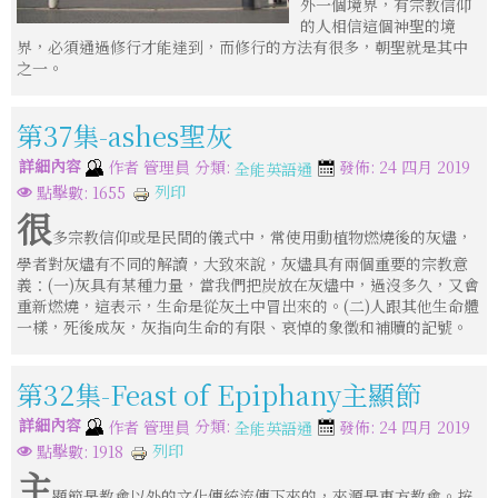
外一個境界，有宗教信仰
的人相信這個神聖的境
界，必須通過修行才能達到，而修行的方法有很多，朝聖就是其中
之一。
第37集-ashes聖灰
詳細內容
分類:
作者
管理員
發佈: 24 四月 2019
全能英語通
列印
點擊數: 1655
很
多宗教信仰或是民間的儀式中，常使用動植物燃燒後的灰燼，
學者對灰燼有不同的解讀，大致來說，灰燼具有兩個重要的宗教意
義：(一)灰具有某種力量，當我們把炭放在灰燼中，過沒多久，又會
重新燃燒，這表示，生命是從灰土中冒出來的。(二)人跟其他生命體
一樣，死後成灰，灰指向生命的有限、哀悼的象徵和補贖的記號。
第32集-Feast of Epiphany主顯節
詳細內容
分類:
作者
管理員
發佈: 24 四月 2019
全能英語通
列印
點擊數: 1918
主
顯節是教會以外的文化傳統流傳下來的，來源是東方教會。按