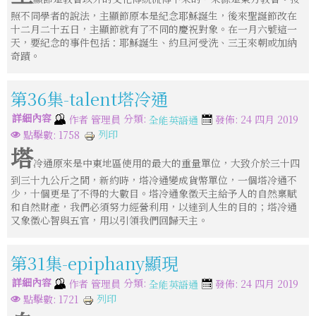
照不同學者的說法，主顯節原本是紀念耶穌誕生，後來聖誕節改在
十二月二十五日，主顯節就有了不同的慶祝對象。在一月六號這一
天，要紀念的事件包括：耶穌誕生、約旦河受洗、三王來朝或加納
奇蹟。
第36集-talent塔冷通
詳細內容
分類:
作者
管理員
發佈: 24 四月 2019
全能英語通
列印
點擊數: 1758
塔
冷通原來是中東地區使用的最大的重量單位，大致介於三十四
到三十九公斤之間，新約時，塔冷通變成貨幣單位，一個塔冷通不
少，十個更是了不得的大數目。塔冷通象徵天主給予人的自然稟賦
和自然財產，我們必須努力經營利用，以達到人生的目的；塔冷通
又象徵心智與五官，用以引領我們回歸天主。
第31集-epiphany顯現
詳細內容
分類:
作者
管理員
發佈: 24 四月 2019
全能英語通
列印
點擊數: 1721