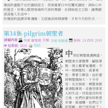
瑰經的重點不在於誦唸經文，而是藉著口中反覆地誦唸，消除心中
的雜念，好專心默想每端所代表的奧蹟，在回味經文之餘，讓奧蹟
深深進入生活中。
玫瑰經的起源非常複雜，又經過長時間演變，才有今天的形式……
第34集-pilgrim朝聖者
詳細內容
分類:
作者
管理員
發佈: 24 四月 2019
全能英語通
列印
點擊數: 1826
中
世紀朝聖風潮興盛，
朝聖者衣著簡單、腳趿草
鞋、頭上戴著寬邊帽、手
中一根朝聖杖、揹著背
包、帶著小藥袋。由於當
時朝聖風險大，十分辛
苦，在出發前，朝聖者都
會清點事務、妥善安排家
人的生活。待抵達目的地
之後，他們在當地的教堂
祈禱、做補贖，他們立下
的誓願，就已經完成了。