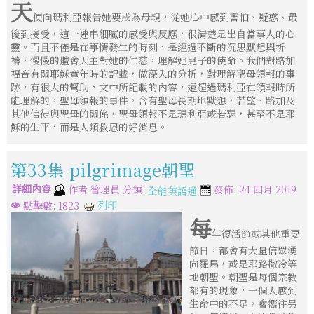
天
使向瑪利亞報告她要成為母親，從她心中感到害怕、疑惑、最
後到接受，這一連串細膩的感受與反應，很清楚是出自當事人的心
靈。而且不僅是在事情發生的時刻，是經過不斷的沉思默想與祈
禱，慢慢的體會天主對她的仁慈，理解她兒子的使命。我們對路加
福音有關耶穌童年時的記載，做深入的分析，對理解聖母領報的事
跡，有很大的幫助，文中所記載的內容，遠超過瑪利亞在領報時所
能理解的，聖母領報的事件，含有聖母長期地默想，若望、路加及
其他信徒與聖母的關係，聖母領報不是瑪利亞或若瑟，甚至不是耶
穌的生平，而是人類救恩的好消息。
第33集-pilgrimage朝聖
詳細內容
分類:
作者
管理員
發佈: 24 四月 2019
全能英語通
列印
點擊數: 1823
每
年復活節或其他重要
節日，都會有大量信眾湧
向羅馬，或是耶路撒冷等
地朝聖。朝聖是每個宗教
都有的現象，一個人感到
生命中的不足，會嚮往另