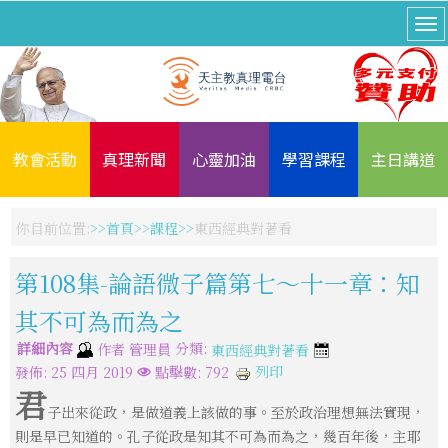
教會活動
真理新聞
心靈加油
學習課程
主日講道
你目前位置:
首頁
課程
東西經典對著看
第108集-論語微子篇第七～十一章：知
其不可為而為之
詳細內容
分類:
作者
管理員
東西經典對著看
列印
發佈: 25 四月 2019
點擊數: 792
君
子出來從政，是做道義上該做的事。至於政治理想無法實現，
則是早已知道的。孔子從政是知其不可為而為之，幾百年後，主耶