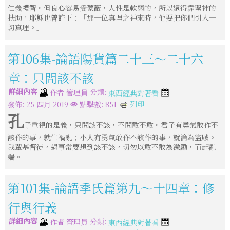
仁義禮智。但良心容易受蒙蔽，人性是軟弱的，所以還得靠聖神的
扶助，耶穌也曾許下：「那一位真理之神來時，他要把你們引入一
切真理。」
第106集-論語陽貨篇二十三～二十六
章：只問該不該
詳細內容
分類:
作者
管理員
東西經典對著看
列印
發佈: 25 四月 2019
點擊數: 851
孔
子重視的是義，只問該不該，不問敢不敢。君子有勇氣敢作不
該作的事，就生禍亂；小人有勇氣敢作不該作的事，就淪為盜賊。
我輩基督徒，遇事常要想到該不該，切勿以敢不敢為激勵，而起亂
端。
第101集-論語季氏篇第九～十四章：修
行與行義
詳細內容
分類:
作者
管理員
東西經典對著看