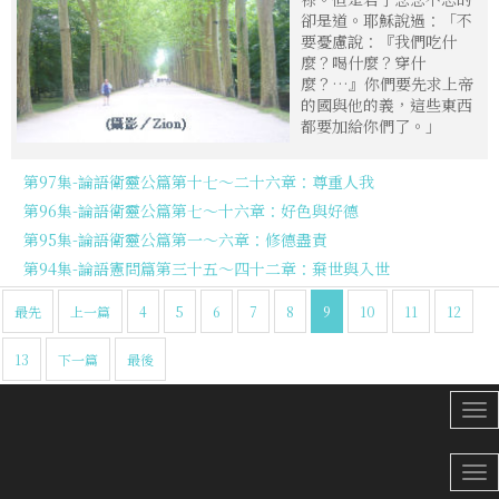
卻是道。耶穌說過：「不
要憂慮說：『我們吃什
麼？喝什麼？穿什
麼？…』你們要先求上帝
的國與他的義，這些東西
都要加給你們了。」
第97集-論語衛靈公篇第十七～二十六章：尊重人我
第96集-論語衛靈公篇第七～十六章：好色與好德
第95集-論語衛靈公篇第一～六章：修德盡責
第94集-論語憲問篇第三十五～四十二章：棄世與入世
最先
上一篇
4
5
6
7
8
9
10
11
12
13
下一篇
最後