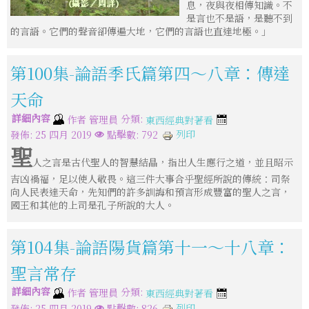
息，夜與夜相傳知識。不
是言也不是語，是聽不到
的言語。它們的聲音卻傳遍大地，它們的言語也直達地極。」
第100集-論語季氏篇第四～八章：傳達
天命
詳細內容
分類:
作者
管理員
東西經典對著看
列印
發佈: 25 四月 2019
點擊數: 792
聖
人之言是古代聖人的智慧結晶，指出人生應行之道，並且昭示
吉凶禍福，足以使人敬畏。這三件大事合乎聖經所說的傳統：司祭
向人民表達天命，先知們的許多訓誨和預言形成豐富的聖人之言，
國王和其他的上司是孔子所說的大人。
第104集-論語陽貨篇第十一～十八章：
聖言常存
詳細內容
分類:
作者
管理員
東西經典對著看
列印
發佈: 25 四月 2019
點擊數: 826