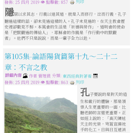
列印
發佈: 25 四月 2019
點擊數: 857
隱
居以求其志，行義以達其道，就是入而修行，出而行義，孔子
聽過這樣的話，卻未見過這樣的人。孔子未見過的，在天主教會歷
史裡卻數見不鮮。本篤會的生活是「祈禱與勞作」，道明會的使命
是「把默觀過的傳給人」，耶穌會的作風是「作行動中的默觀
者」。他們不只是說說，而是一輩子全力以赴。
第105集-論語陽貨篇第十九～二十二
章：不言之教
詳細內容
分類:
作者
管理員
東西經典對著看
列印
發佈: 25 四月 2019
點擊數: 863
孔
子要說的是對天的造
生和載行的體驗，那是領
悟人生更重要的一面，比
聽老師的言還更重要。正
如經上說的：「高天陳述
天主的光榮，穹蒼宣揚祂
手的化工。日與日互遞消