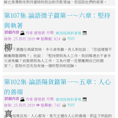
穌也是勇敢地對待當時的政治和宗教領袖，而招致他們的殺害。
第107集-論語微子篇第一～六章：堅持
與執著
詳細內容
分類:
作者
管理員
東西經典對著看
列印
發佈: 25 四月 2019
點擊數: 824
柳
下惠擔任典獄官時，多次被免職。有人對他說：「您這樣還不
願離開魯國嗎？」他說：「堅持原則為人工作，則到哪裡去不會多
次被免職？放棄原則為人工作，又為什麼一定要離開自己的國
家？」耶肋米亞先知有過一樣的堅持和經驗。
第102集-論語陽貨篇第一～五章：人心
的善端
詳細內容
分類:
作者
管理員
東西經典對著看
列印
發佈: 25 四月 2019
點擊數: 745
真
知是良知，人心都有，是天主種在人心的善端，即孟子所說的