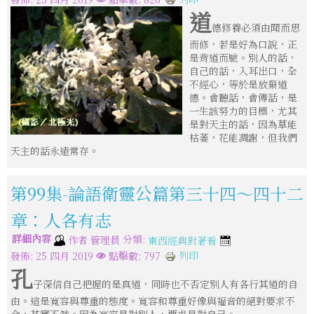
道
德修養必須由聞而思
而修，若是好為口說，正
是背道而馳。別人的話，
自己的話，入耳出口，全
不經心，等於是放棄道
德。會聽話，會傳話，是
一生該努力的目標，尤其
是對天主的話，因為草能
枯萎，花能凋謝，但我們
天主的話永遠常存。
第99集-論語衛靈公篇第三十四～四十二
章：人各有志
詳細內容
分類:
作者
管理員
東西經典對著看
列印
發佈: 25 四月 2019
點擊數: 797
孔
子深信自己把握的是真道，同時也不否定別人有各行其道的自
由。這是寬容與尊重的態度。寬容和尊重好像與福音的絕對要求不