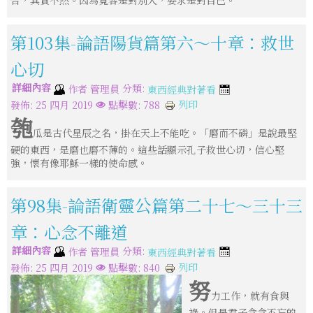
合，其實不然。因為寬容是對別人，要求是對自己。
第103集-論語陽貨篇第六～十章：救世
心切
詳細內容
分類:
作者
管理員
東西經典對著看
列印
發佈: 25 四月 2019
點擊數: 788
匏
瓜是古代星辰之名，掛在天上不能吃。「磨而不磷」是說最堅
硬的東西，是磨也磨不薄的。這些話顯示孔子救世心切，信心堅
強，懷有像耶穌一樣的使命感。
第98集-論語衛靈公篇第二十七～三十三
章：心念不離道
詳細內容
分類:
作者
管理員
東西經典對著看
列印
發佈: 25 四月 2019
點擊數: 840
努
力工作，就有食與
祿。但是君子念念不忘的