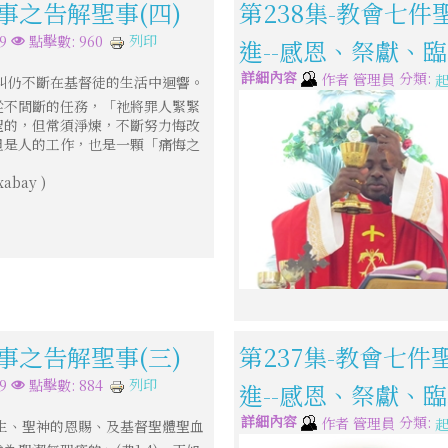
事之告解聖事(四)
第238集-教會七件
列印
9
點擊數: 960
進--感恩、祭獻、臨
詳細內容
分類:
作者
管理員
起
叫仍不斷在基督徒的生活中迴響。
從不間斷的任務，「祂將罪人緊緊
聖的，但常須淨煉，不斷努力悔改
但是人的工作，也是一顆「痛悔之
abay )
事之告解聖事(三)
第237集-教會七件
列印
9
點擊數: 884
進--感恩、祭獻、臨
詳細內容
分類:
作者
管理員
起
生、聖神的恩賜、及基督聖體聖血