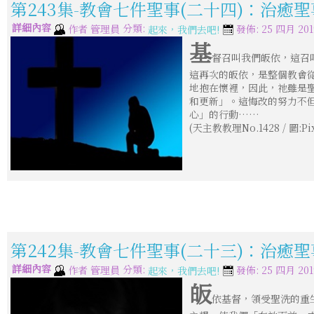
第243集-教會七件聖事(二十四)：治癒聖
詳細內容
分類:
作者
管理員
發佈: 25 四月 201
起來，我們去吧!
基
督召叫我們皈依，這召
這再次的皈依，是整個教會
地抱在懷裡，因此，祂雖是
和更新」。這悔改的努力不
心」的行動……
(天主教教理No.1428 / 圖:Pix
第242集-教會七件聖事(二十三)：治癒聖
詳細內容
分類:
作者
管理員
發佈: 25 四月 201
起來，我們去吧!
皈
依基督，領受聖洗的重