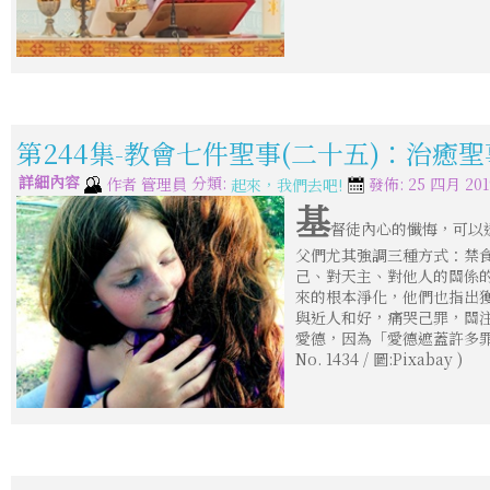
第244集-教會七件聖事(二十五)：治癒聖
詳細內容
分類:
作者
管理員
發佈: 25 四月 201
起來，我們去吧!
基
督徒內心的懺悔，可以
父們尤其強調三種方式：禁
己、對天主、對他人的關係
來的根本淨化，他們也指出
與近人和好，痛哭己罪，關
愛德，因為「愛德遮蓋許多罪過
No. 1434 / 圖:Pixabay )