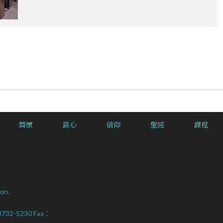
關懷
談心
信仰
聖經
課程
on.
2-8732-5230 Fax：