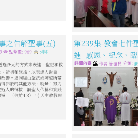
事之告解聖事(五)
第239集-教會七件
列印
9
點擊數: 969
進--感恩、紀念、臨
詳細內容
分類:
作者
管理員
起
透過多元的方式來表達。聖經和教
食、祈禱和施捨，以表達人對自
的改善。連同經由聖洗或殉道所帶
獲得罪赦的其他方法，就是：努力
注近人的得救，請聖人代禱和實踐
」（伯前4:8）。( 天主教教理