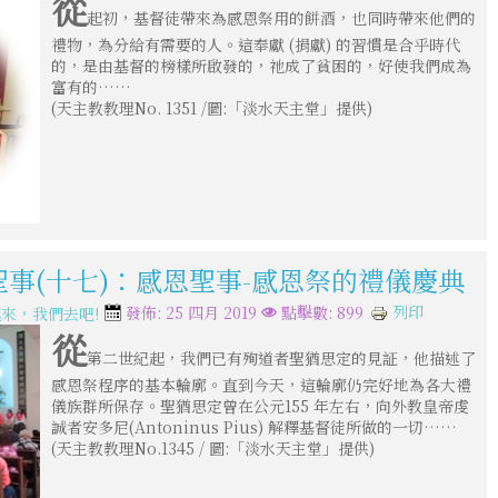
從
起初，基督徒帶來為感恩祭用的餅酒，也同時帶來他們的
禮物，為分給有需要的人。這奉獻 (捐獻) 的習慣是合乎時代
的，是由基督的榜樣所啟發的，祂成了貧困的，好使我們成為
富有的……
(天主教教理No. 1351 /圖:「淡水天主堂」提供)
聖事(十七)：感恩聖事-感恩祭的禮儀慶典
列印
發佈: 25 四月 2019
點擊數: 899
來，我們去吧!
從
第二世紀起，我們已有殉道者聖猶思定的見証，他描述了
感恩祭程序的基本輪廓。直到今天，這輪廓仍完好地為各大禮
儀族群所保存。聖猶思定曾在公元155 年左右，向外教皇帝虔
誠者安多尼(Antoninus Pius) 解釋基督徒所做的一切……
(天主教教理No.1345 / 圖:「淡水天主堂」提供)