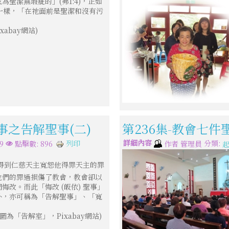
聖潔無瑕疵的」(弗1:4)，正如
 一樣，「在祂面前是聖潔和沒有污
ixabay網站)
事之告解聖事(二)
第236集-教會七件
詳細內容
分類:
列印
9
點擊數: 896
作者
管理員
起
得到仁慈天主寬恕他得罪天主的罪
他們的罪過損傷了教會，教會卻以
悔改。而此「悔改 (皈依) 聖事」
外，亦可稱為「告解聖事」、「寬
 / 圖為「告解室」，Pixabay網站)