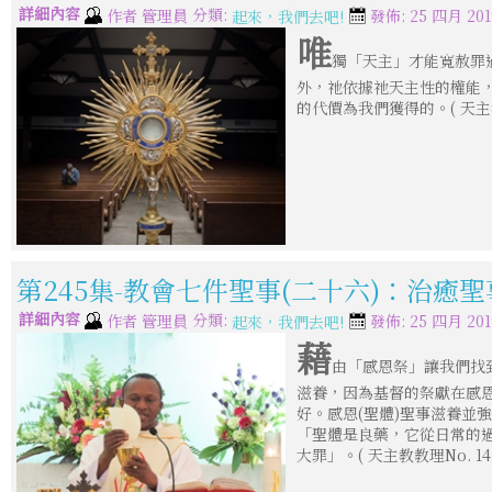
詳細內容
分類:
作者
管理員
發佈: 25 四月 201
起來，我們去吧!
唯
獨「天主」才能寬赦罪過。
外，祂依據祂天主性的權能
的代價為我們獲得的。( 天主教教理N
第245集-教會七件聖事(二十六)：治癒聖
詳細內容
分類:
作者
管理員
發佈: 25 四月 201
起來，我們去吧!
藉
由「感恩祭」讓我們找
滋養，因為基督的祭獻在感
好。感恩(聖體)聖事滋養並
「聖體是良藥，它從日常的過
大罪」。( 天主教教理No. 14