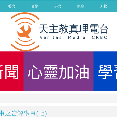
藝文
音樂
英文
家庭
人物
新聞
心靈加油
學
事之告解聖事(七)