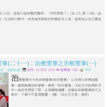
)，並施行這神聖的權柄：「你的罪赦了」(谷 2:5; 路 7:48)。此
禱、生活和行動中，成為寬恕與和好的標記及工具，這是祂以自己寶血
聖事(二十一)：治癒聖事之告解聖事(一)
列印
發佈: 25 四月 2019
點擊數: 980
來，我們去吧!
治
癒聖事可分為告解聖事(和好聖事)，以及病人的傅油聖
事。當耶穌復活的當晚，便把「和好聖事」交託在宗徒們的手
中。倘若我們犯了罪，必須痛悔補贖，並藉由告解聖事與天主
和好，千萬不可冒領聖體。 (圖:「淡水天主堂」提供)