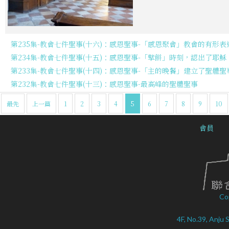
第235集-教會七件聖事(十六)：感恩聖事-「感恩聚會」教會的有形表
第234集-教會七件聖事(十五)：感恩聖事-「擘餅」時刻，認出了耶穌
第233集-教會七件聖事(十四)：感恩聖事-「主的晚餐」建立了聖體聖
第232集-教會七件聖事(十三)：感恩聖事-最高峰的聖體聖事
最先
上一篇
1
2
3
4
5
6
7
8
9
10
會員
Co
4F, No.39, Anju