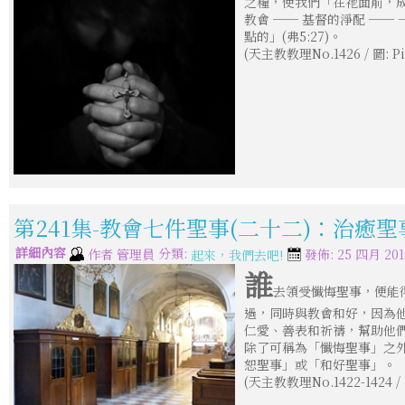
之糧，使我們「在祂面前，成為
教會 ── 基督的淨配 ──
點的」(弗5:27)。
(天主教教理No.1426 / 圖: P
第241集-教會七件聖事(二十二)：治癒聖
詳細內容
分類:
作者
管理員
發佈: 25 四月 201
起來，我們去吧!
誰
去領受懺悔聖事，便能
過，同時與教會和好，因為
仁愛、善表和祈禱，幫助他們
除了可稱為「懺悔聖事」之
恕聖事」或「和好聖事」。
(天主教教理No.1422-1424