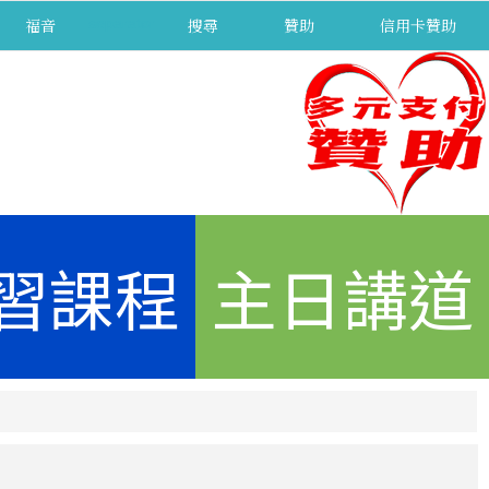
福音
separator
搜尋
贊助
信用卡贊助
習課程
主日講道