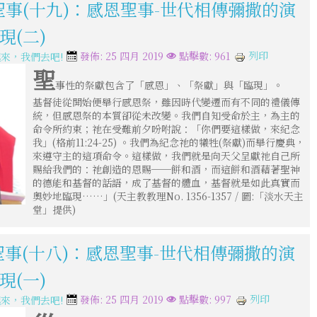
聖事(十九)：感恩聖事-世代相傳彌撒的演
現(二)
列印
發佈: 25 四月 2019
點擊數: 961
來，我們去吧!
聖
事性的祭獻包含了「感恩」、「祭獻」與「臨現」。
基督徒從開始便舉行感恩祭，雖因時代變遷而有不同的禮儀傳
統，但感恩祭的本質卻從未改變。我們自知受命於主，為主的
命令所約束；祂在受難前夕吩咐說：「你們要這樣做，來紀念
我」(格前11:24-25) 。我們為紀念祂的犧牲(祭獻)而舉行慶典，
來遵守主的這項命令。這樣做，我們就是向天父呈獻祂自己所
賜給我們的：祂創造的恩賜──餅和酒，而這餅和酒藉著聖神
的德能和基督的話語，成了基督的體血，基督就是如此真實而
奧妙地臨現……」(天主教教理No. 1356-1357 / 圖:「淡水天主
堂」提供)
聖事(十八)：感恩聖事-世代相傳彌撒的演
現(一)
列印
發佈: 25 四月 2019
點擊數: 997
來，我們去吧!