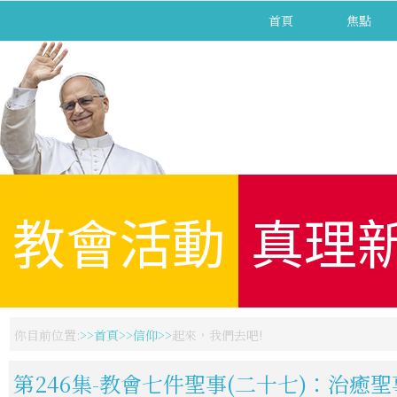
首頁
焦點
教會活動
真理
你目前位置:
首頁
信仰
起來，我們去吧!
第246集-教會七件聖事(二十七)：治癒聖