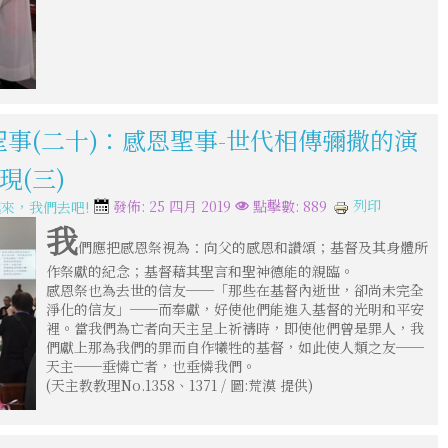
聖事(二十)：感恩聖事-世代相傳彌撒的演
現(三)
列印
發佈: 25 四月 2019
點擊數: 889
來，我們去吧!
我
們應把感恩祭視為：向父的感恩和讚頌；基督及其身體所
作祭獻的紀念；基督藉其聖言和聖神德能的親臨。
感恩祭也為去世的信友──「那些在基督內逝世，卻尚未完全
淨化的信友」──而奉獻，好使他們能進入基督的光明和平安
裡。當我們為亡者向天主呈上祈禱時，即使他們曾是罪人，我
們獻上那為我們的罪而自作犧牲的基督，如此使人類之友──
天主──垂憐亡者，也垂憐我們。
(天主教教理No.1358、1371 / 圖:荒漠 提供)