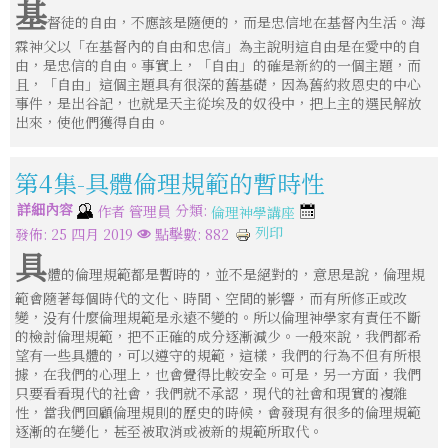
基
督徒的自由，不應該是隨便的，而是忠信地在基督內生活。海
霖神父以「在基督內的自由和忠信」為主說明這自由是在愛中的自
由，是忠信的自由。事實上，「自由」的確是新約的一個主題，而
且，「自由」這個主題具有很深的舊基礎，因為舊約救恩史的中心
事件，是出谷記，也就是天主從埃及的奴役中，把上主的選民解放
出來，使他們獲得自由。
第4集-具體倫理規範的暫時性
詳細內容
分類:
作者
管理員
倫理神學講座
列印
發佈: 25 四月 2019
點擊數: 882
具
體的倫理規範都是暫時的，並不是絕對的，意思是說，倫理規
範會隨著每個時代的文化、時間、空間的影響，而有所修正或改
變，没有什麼倫理規範是永遠不變的。所以倫理神學家有責任不斷
的檢討倫理規範，把不正確的成分逐漸減少。一般來說，我們都希
望有一些具體的，可以遵守的規範，這樣，我們的行為不但有所根
據，在我們的心理上，也會覺得比較安全。可是，另一方面，我們
只要看看現代的社會，我們就不承認，現代的社會和現實的複雜
性，當我們回顧倫理規則的歷史的時候，會發現有很多的倫理規範
逐漸的在變化，甚至被取消或被新的規範所取代。