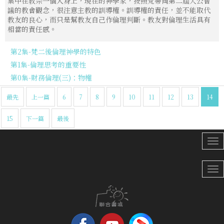
集中在教宗一個人身上，現在的神學家，按照梵蒂岡第二屆大公會
議的教會觀念，很注意主教的訓導權。訓導權的責任，並不能取代
教友的良心，而只是幫教友自己作倫理判斷。教友對倫理生活具有
相當的責任感。
第2集-梵二後倫理神學的特色
第1集-倫理思考的重要性
第0集-財務倫理(三)：物權
最先
上一篇
6
7
8
9
10
11
12
13
14
15
下一篇
最後