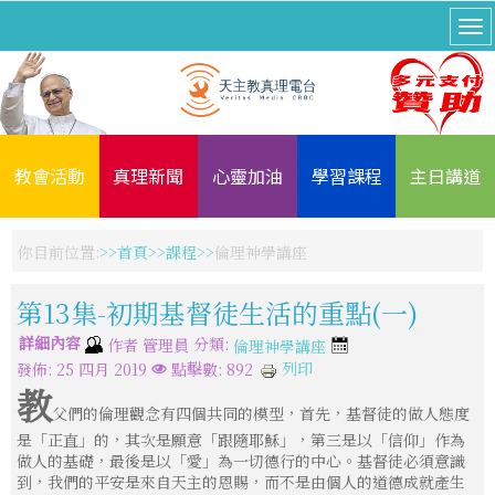
教會活動
真理新聞
心靈加油
學習課程
主日講道
你目前位置:
首頁
課程
倫理神學講座
第13集-初期基督徒生活的重點(一)
詳細內容
分類:
作者
管理員
倫理神學講座
列印
發佈: 25 四月 2019
點擊數: 892
教
父們的倫理觀念有四個共同的模型，首先，基督徒的做人態度
是「正直」的，其次是願意「跟隨耶穌」，第三是以「信仰」作為
做人的基礎，最後是以「愛」為一切德行的中心。基督徒必須意識
到，我們的平安是來自天主的恩賜，而不是由個人的道德成就產生