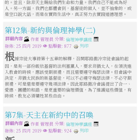
的。並且，除非天主賜給我們生命和力量。我們自己不能成為好
人。另一方面，我們也都體會到，基督徒的做人，並不抽象的，或
是空口說大話，而是在實際生活中，真正努力去實踐道德理想。
第12集-新約與倫理神學(二)
詳細內容
分類:
作者
管理員
倫理神學講座
列印
發佈: 25 四月 2019
點擊數: 877
根
據宗徒大事錄第十五章的解釋，召開耶路撒冷宗徒會議的起
因，是有一部份皈依基督的法利塞黨人，要求非猶太人，在領洗進
入教會的時候，應該受割損禮，而且還要遵守梅瑟法律。但會議中
決定，非猶太民族的新基督徒，可以不必遵守梅瑟法律，不必守割
損禮，可是還是要遵守幾項法律。因此耶路撒冷會議提出了合一、
愛德、團體的和諧，是更重要的倫理價值，為了維護這些價值，有
時候，教友必須犧牲某些自由。
第7集-天主在新約中的召喚
詳細內容
分類:
作者
管理員
倫理神學講座
列印
發佈: 25 四月 2019
點擊數: 924