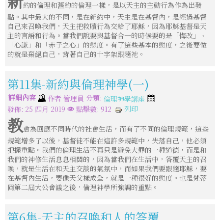
新
約的倫理和舊約的倫理一樣，是以天主的主動行為作為出發
點。其中最大的不同，是在新約中，天主是在基督內，是經過基督
自己來召喚我們，天主把救贖行為交給了耶穌，因為耶穌基督是天
主的言語和行為。當我們說要與基督合一的時候要的是「悔改」、
「心謙」和「赤子之心」的態度。有了這些基本的態度，之後要做
的就是棄絕自己，背著自己的十字架跟隨祂。
第11集-新約與倫理神學(一)
詳細內容
分類:
作者
管理員
倫理神學講座
列印
發佈: 25 四月 2019
點擊數: 912
教
會為回應不同時代的社會生活，而有了不同的倫理規範，這些
規範增多了以後，基督徒不能在這許多規範中，失落自己，他必須
把握重點。我們的倫理生活不再只是避免大罪的一種道德，而是和
我們的神修生活息息相關的，因為當我們在生活中，答覆天主的召
喚，就是生活在和天主交談的氣氛中，而如果我們要跟隨耶穌，要
在基督內生活，要像天父樣成全，就是一種很好的態度。也是梵蒂
岡第二屆大公會議之後，倫理神學所強調的重點。
第6集-天主的召喚和人的答覆