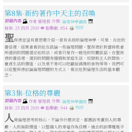
第8集-新約著作中天主的召喚
詳細內容
分類:
作者
管理員
倫理神學講座
列印
發佈: 25 四月 2019
點擊數: 854
聖
保祿並没有意思要介紹一套有系統的倫理神學，可是，在他的
書信裡，經常會看到他在談論一些倫理問題。聖保祿針對當時教會
所遇到的問題提出他的法，或者只是作一般性的牧靈談話。在聖保
祿的書信裡，提到的問題有婚姻和家庭生活，奴隸和主人的關係，
童貞生活的價值，以及是不是可以吃獻給偶像的食物等等。我們可
以從聖保祿討論倫理問題的方式上，看出他對倫理生活的基本觀
念。
第3集-位格的尊嚴
詳細內容
分類:
作者
管理員
倫理神學講座
列印
發佈: 25 四月 2019
點擊數: 944
人
是倫理思考的核心，不論作什麼決定，都應該考慮到人的尊
嚴，人的無限價值，以整個人的幸福作為目標。過去的訓導權幾乎