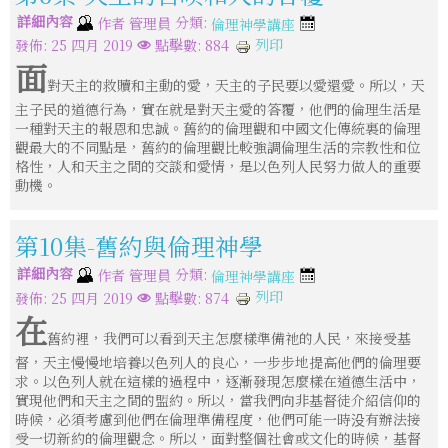
詳細內容
分類:
作者
管理員
倫理神學講座
列印
發佈: 25 四月 2019
點擊數: 884
面
對天主的救贖和主動的愛，天主的子民要以愛還愛。所以，天
主子民的道德行為，實在就是對天主愛的答覆，他們的倫理生活是
一種對天主的報恩和忠誠。舊約的倫理觀和中國文化傳統裏的倫理
觀最大的不同點是，舊約的倫理觀比較強調倫理生活的宗教性和位
格性，人和天主之間的交談和愛情，是以色列人民努力做人的重要
動機。
第10集-舊約與倫理神學
詳細內容
分類:
作者
管理員
倫理神學講座
列印
發佈: 25 四月 2019
點擊數: 874
在
舊約裡，我們可以看到天主怎麼樣準備祂的人民，來接受基
督，天主慢慢地培養以色列人的良心，一步步地提高他們的倫理要
求。以色列人就在這樣的過程中，逐漸發現怎麼樣在道德生活中，
實現他們和天主之間的盟約。所以，當我們向非基督徒介紹信仰的
時候，必須考慮到他們在倫理準備程度，他們可能一時没有辦法接
受一切新約的倫理觀念。所以，面對整個社會或文化的時候，基督