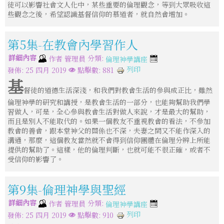
徒可以影響社會文人化中，某些重要的倫理觀念，等到大眾吸收這
些觀念之後，希望認識基督信仰的慕道者，就自然會增加。
第5集-在教會內學習作人
詳細內容
分類:
作者
管理員
倫理神學講座
列印
發佈: 25 四月 2019
點擊數: 881
基
督徒的道德生活深淺，和我們對教會生活的參與成正比，雖然
倫理神學的研究和講授，是教會生活的一部分，也能夠幫助我們學
習做人，可是，全心參與教會生活對做人來說，才是最大的幫助，
而且是別人不能取代的。如果一個教友不重視教會的看法，不參加
教會的善會，跟本堂神父的關係也不深，夫妻之間又不能作深入的
溝通，那麼，這個教友當然就不會得到信仰團體在倫理分辨上所能
提供的幫助了。這樣，他的倫理判斷，也就可能不很正確，或者不
受信仰的影響了。
第9集-倫理神學與聖經
詳細內容
分類:
作者
管理員
倫理神學講座
列印
發佈: 25 四月 2019
點擊數: 910