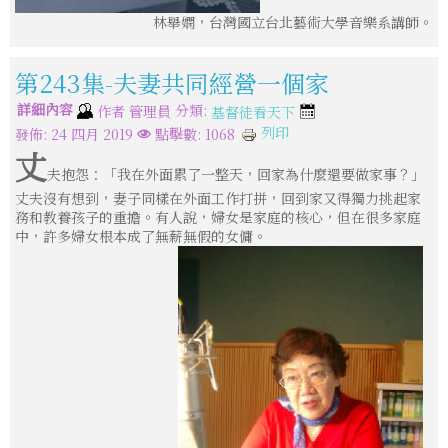
林舉嫻，台灣國立台北藝術大學音樂系講師。
第243集-夫妻共同經營一個家
詳細內容
分類:
作者
管理員
基督徒看天下
列印
發佈: 24 四月 2019
點擊數: 1068
丈
夫抱怨：「我在外面累了一整天，回家為什麼還要做家事？」
丈夫沒有想到，妻子同樣在外面工作打拼，回到家又得獨力挑起家
務和教養孩子的重擔。有人說，婦女是家庭的核心，但在很多家庭
中，許多婦女根本成了無薪無假的女傭。