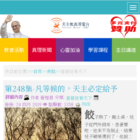
教會活動
真理新聞
心靈加油
學習課程
主日講道
你目前位置:
首頁
焦點
基督徒看天下
第248集-凡等候的，天主必定給予
詳細內容
分類:
作者
管理員
基督徒看天下
列印
發佈: 24 四月 2019
點擊數: 1358
餃
子熱了，剛上桌，兒
子從門外回來，急著要
吃，他來不及制止，結果
兒子硬是燙到了，他說：