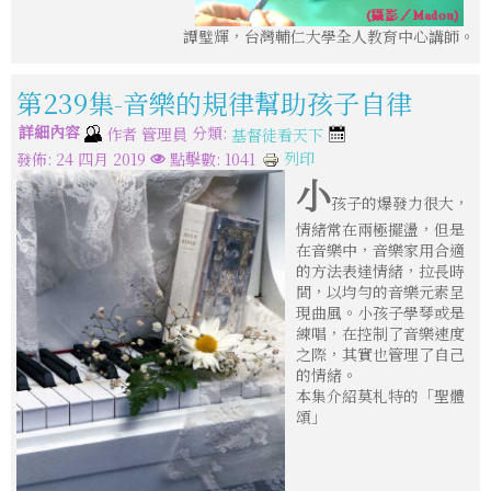
譚璧輝，台灣輔仁大學全人教育中心講師。
第239集-音樂的規律幫助孩子自律
詳細內容
分類:
作者
管理員
基督徒看天下
列印
發佈: 24 四月 2019
點擊數: 1041
小
孩子的爆發力很大，
情緒常在兩極擺盪，但是
在音樂中，音樂家用合適
的方法表達情緒，拉長時
間，以均勻的音樂元素呈
現曲風。小孩子學琴或是
練唱，在控制了音樂速度
之際，其實也管理了自己
的情緒。
本集介紹莫札特的「聖體
頌」