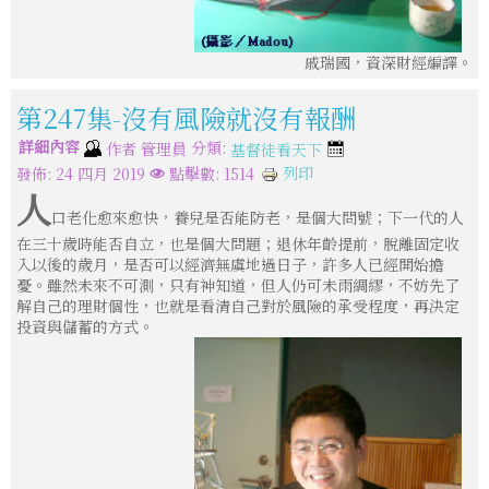
戚瑞國，資深財經編譯。
第247集-沒有風險就沒有報酬
詳細內容
分類:
作者
管理員
基督徒看天下
列印
發佈: 24 四月 2019
點擊數: 1514
人
口老化愈來愈快，養兒是否能防老，是個大問號；下一代的人
在三十歲時能否自立，也是個大問題；退休年齡提前，脫離固定收
入以後的歲月，是否可以經濟無虞地過日子，許多人已經開始擔
憂。雖然未來不可測，只有神知道，但人仍可未雨綢繆，不妨先了
解自己的理財個性，也就是看清自己對於風險的承受程度，再決定
投資與儲蓄的方式。