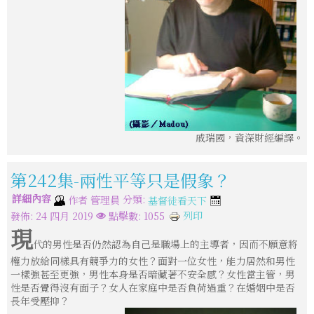
戚瑞國，資深財經編譯。
第242集-兩性平等只是假象？
詳細內容
分類:
作者
管理員
基督徒看天下
列印
發佈: 24 四月 2019
點擊數: 1055
現
代的男性是否仍然認為自己是職場上的主導者，因而不願意將
權力放給同樣具有競爭力的女性？面對一位女性，能力居然和男性
一樣強甚至更強，男性本身是否暗藏著不安全感？女性當主管，男
性是否覺得沒有面子？女人在家庭中是否負荷過重？在婚姻中是否
長年受壓抑？