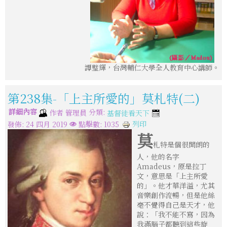
譚璧輝，台灣輔仁大學全人教育中心講師。
第238集-「上主所愛的」莫札特(二)
詳細內容
分類:
作者
管理員
基督徒看天下
列印
發佈: 24 四月 2019
點擊數: 1035
莫
札特是個很開朗的
人，他的名字
Amadeus，原是拉丁
文，意思是「上主所愛
的」。他才華洋溢，尤其
音樂創作流暢，但是他絲
毫不覺得自己是天才，他
說：「我不能不寫，因為
我滿腦子都聽到這些旋