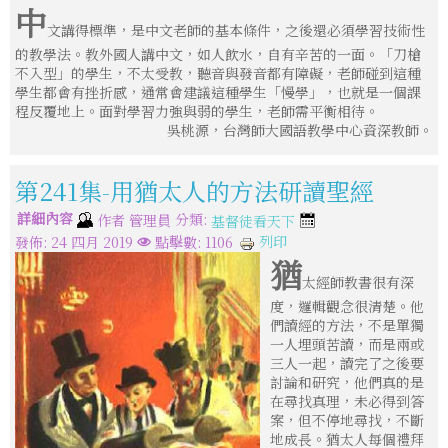
中
文講得標準，是中文老師的基本條件，之後還必須學習技術性
的教學法。教外國人講中文，如人飲水，自有辛苦的一面。「刀槍
不入型」的學生，不太受教，聽音與發音都有障礙，老師碰到這種
學生都會有挫折感，通常會建議這種學生「慢學」，也就是一個課
程反覆地上。面對學習力強與弱的學生，老師需平衡相待。
吳桃源，台灣師大國語教學中心資深教師。
第241集-用猶太人的方法研讀聖經
詳細內容
分類:
作者
管理員
基督徒看天下
列印
發佈: 24 四月 2019
點擊數: 1106
猶
太經師教書很有深
度，邏輯觀念很清楚。他
們讀經的方法，不是單獨
一人埋頭苦讀，而是兩或
三人一起，讀完了之後要
討論和研究，他們真的是
在尋找真理，未必得到答
案，但不停地尋找，不斷
地成長。猶太人每個禮拜