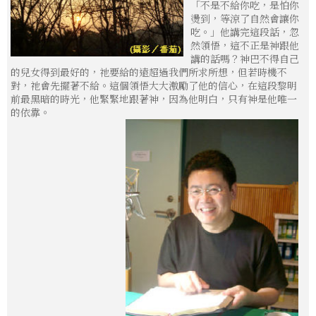
「不是不給你吃，是怕你
燙到，等涼了自然會讓你
吃。」他講完這段話，忽
然領悟，這不正是神跟他
講的話嗎？神巴不得自己
的兒女得到最好的，祂要給的遠超過我們所求所想，但若時機不
對，祂會先擺著不給。這個領悟大大激勵了他的信心，在這段黎明
前最黑暗的時光，他緊緊地跟著神，因為他明白，只有神是他唯一
的依靠。