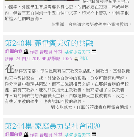
易把聲母發得精準。至於
中國字，外國學生普遍需要多費心思，他們必須在短短一年或半年
內，學習三五百個到一千五百個中文字，如果不下苦功，中國字很
難進入他們的腦海。
吳桃源，台灣師大國語教學中心資深教師。
第240集-菲律賓美好的共融
詳細內容
分類:
作者
管理員
基督徒看天下
列印
發佈: 24 四月 2019
點擊數: 1056
在
菲律賓南部，每個星期有個宗教交談活動，回教徒、基督教徒
和天主教徒聚在一起，討論各自對神的觀點；分享可蘭經和聖經，
從分享當中發現共同點，而不去強調相異之處。在耶穌會辦的學校
裡，設有宗教課，起初只教授天主教教義，後來增加了回教教義
課。有的回教徒想多認識天主教，自願選擇天主教教義課，反之，
有些天主教的學生，也去認識回教的教義。
劉安琪修女，任職於菲律賓真理電台總部。
第244集-家庭暴力是社會問題
詳細內容
分類:
作者
管理員
基督徒看天下