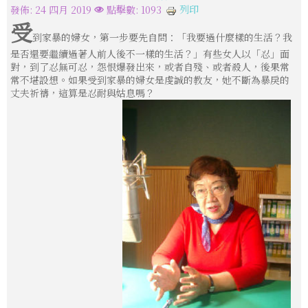
列印
發佈: 24 四月 2019
點擊數: 1093
受
到家暴的婦女，第一步要先自問：「我要過什麼樣的生活？我
是否還要繼續過著人前人後不一樣的生活？」有些女人以「忍」面
對，到了忍無可忍，怨恨爆發出來，或者自殘、或者殺人，後果常
常不堪設想。如果受到家暴的婦女是虔誠的教友，她不斷為暴戾的
丈夫祈禱，這算是忍耐與姑息嗎？