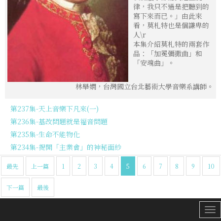
律，我只不過是把聽到的
寫下來而已。」由此來
看，莫札特也是個謙卑的
人\r
本集介紹莫札特的兩套作
品：「加冕彌撒曲」和
「安魂曲」。
林舉嫻，台灣國立台北藝術大學音樂系講師。
第237集-天上音樂下凡來(一)
第236集-基改問題就是福音問題
第235集-生命不能物化
第234集-揭開「主業會」的神秘面紗
最先
上一篇
1
2
3
4
5
6
7
8
9
10
下一篇
最後