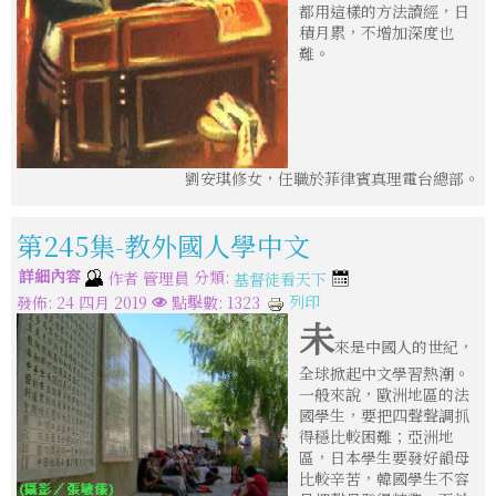
都用這樣的方法讀經，日
積月累，不增加深度也
難。
劉安琪修女，任職於菲律賓真理電台總部。
第245集-教外國人學中文
詳細內容
分類:
作者
管理員
基督徒看天下
列印
發佈: 24 四月 2019
點擊數: 1323
未
來是中國人的世紀，
全球掀起中文學習熱潮。
一般來說，歐洲地區的法
國學生，要把四聲聲調抓
得穩比較困難；亞洲地
區，日本學生要發好韻母
比較辛苦，韓國學生不容