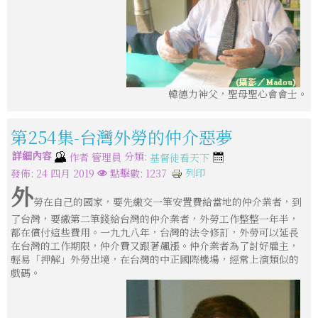
韓德力神父，聖母聖心會會士。
第254集-台灣外勞的仲介惡夢
詳細內容
分類:
作者
管理員
基督徒看天下
列印
發佈: 24 四月 2019
點擊數: 1237
外
勞在自己的國家，要先繳交一筆安置費給當地的仲介業者，到
了台灣，要繳第二筆錢給台灣的仲介業者，外勞工作整整一年半，
都在償付這些費用。一九九八年，台灣的法令修訂，外勞可以延長
在台灣的工作期限，仲介費又跟著飆漲。仲介業者為了討好雇主，
輕易「押解」外勞出境，在台灣的中正國際機場，經常上演類似的
戲碼。