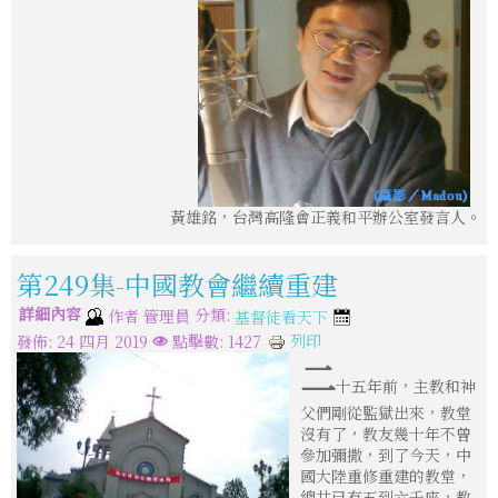
黃雄銘，台灣高隆會正義和平辦公室發言人。
第249集-中國教會繼續重建
詳細內容
分類:
作者
管理員
基督徒看天下
列印
發佈: 24 四月 2019
點擊數: 1427
二
十五年前，主教和神
父們剛從監獄出來，教堂
沒有了，教友幾十年不曾
參加彌撒，到了今天，中
國大陸重修重建的教堂，
總共已有五到六千座，教