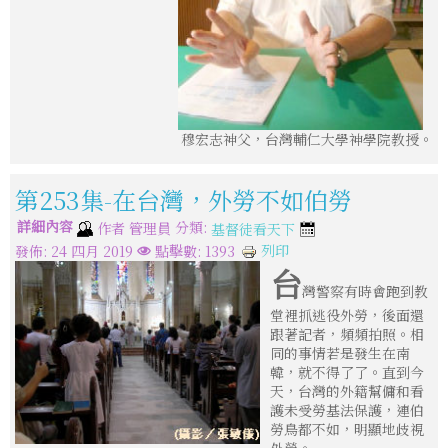
穆宏志神父，台灣輔仁大學神學院教授。
第253集-在台灣，外勞不如伯勞
詳細內容
分類:
作者
管理員
基督徒看天下
列印
發佈: 24 四月 2019
點擊數: 1393
台
灣警察有時會跑到教
堂裡抓逃役外勞，後面還
跟著記者，頻頻拍照。相
同的事情若是發生在南
韓，就不得了了。直到今
天，台灣的外籍幫傭和看
護未受勞基法保護，連伯
勞鳥都不如，明顯地歧視