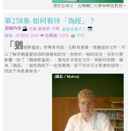
穆宏志神父，台灣輔仁大學神學院教授。
第258集-如何看待「偽經」？
詳細內容
分類:
作者
管理員
基督徒看天下
列印
發佈: 24 四月 2019
點擊數: 1359
「猶
達斯福音」對專家來說，比較有意義，透過這份文件，可
以了解早期基督信仰的發展和狀況，但對於一般的信友，沒有什麼
影響。除了「猶達斯福音」，還有許多其他文件，與新約有關，稱
為「偽經」，這些偽經不一定是異端，但不符合天主教會的信仰，
因此不為教會接受。