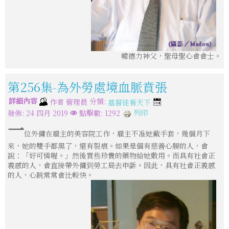
韓德力神父，聖母聖心會會士。
第256集-為外勞處境血脈賁張
詳細內容
分類:
作者
管理員
基督徒看天下
列印
發佈: 24 四月 2019
點擊數: 1292
一
位外傭在雇主的美容院工作，雇主不准她戴手套，幾個月下
來，她的雙手都黑了，還有裂痕。如果是個有慈善心腸的人，會
說：「好可憐喔。」然後買些珍貴的藥物給她敷用。而具有社會正
義感的人，會直接帶外傭到勞工局去申訴。因此，具有社會正義感
的人，心跳常常會比較快。