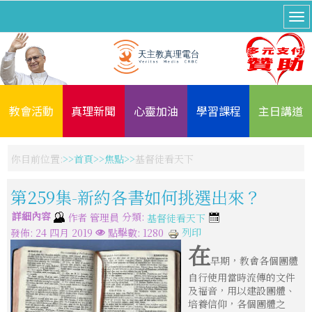
教會活動
真理新聞
心靈加油
學習課程
主日講道
你目前位置:
首頁
焦點
基督徒看天下
第259集-新約各書如何挑選出來？
詳細內容
分類:
作者
管理員
基督徒看天下
列印
發佈: 24 四月 2019
點擊數: 1280
在
早期，教會各個團體
自行使用當時流傳的文件
及福音，用以建設團體、
培養信仰，各個團體之