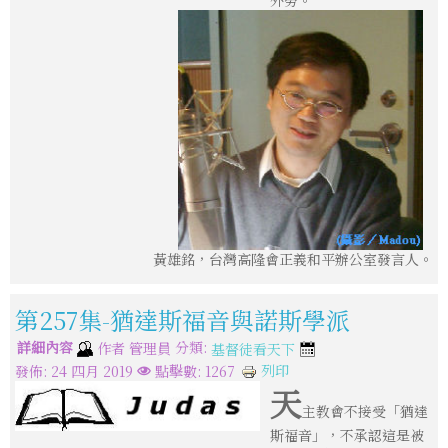
外勞。
黃雄銘，台灣高隆會正義和平辦公室發言人。
第257集-猶達斯福音與諾斯學派
詳細內容
分類:
作者
管理員
基督徒看天下
列印
發佈: 24 四月 2019
點擊數: 1267
天
主教會不接受「猶達
斯福音」，不承認這是被