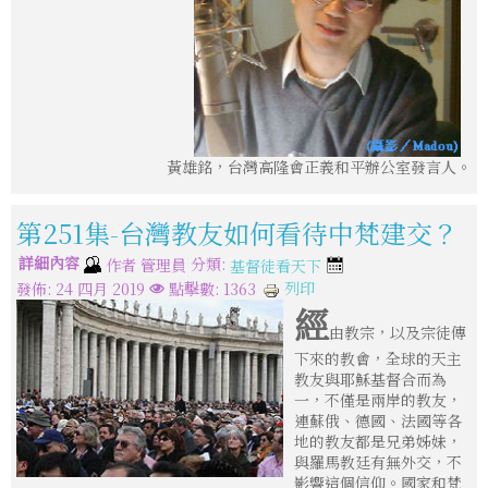
黃雄銘，台灣高隆會正義和平辦公室發言人。
第251集-台灣教友如何看待中梵建交？
詳細內容
分類:
作者
管理員
基督徒看天下
列印
發佈: 24 四月 2019
點擊數: 1363
經
由教宗，以及宗徒傳
下來的教會，全球的天主
教友與耶穌基督合而為
一，不僅是兩岸的教友，
連蘇俄、德國、法國等各
地的教友都是兄弟姊妹，
與羅馬教廷有無外交，不
影響這個信仰。國家和梵