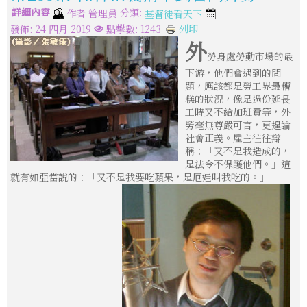
詳細內容
分類:
作者
管理員
基督徒看天下
列印
發佈: 24 四月 2019
點擊數: 1243
外
勞身處勞動市場的最
下游，他們會遇到的問
題，應該都是勞工界最糟
糕的狀況，像是過份延長
工時又不給加班費等，外
勞毫無尊嚴可言，更遑論
社會正義。雇主往往辯
稱：「又不是我造成的，
是法令不保護他們。」這
就有如亞當說的：「又不是我要吃蘋果，是厄娃叫我吃的。」