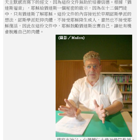
天主默感而寫下的經文，因為這份文件無助於培養信德。根據「猶
達斯福音」，耶穌給猶達斯一個秘密的啟示，因為在十二個門徒
中，只有猶達斯了解耶穌。這份文件的內容接近於早期諾斯學派的
想法，諾斯學派貶抑肉體，不接受耶穌降生成人，當然也不接受耶
穌復活，因此在這份文件中，耶穌鼓勵猶達斯出賣自己，讓他有機
會脫離自己的肉體。
穆宏志神父，台灣輔仁大學神學院教授。