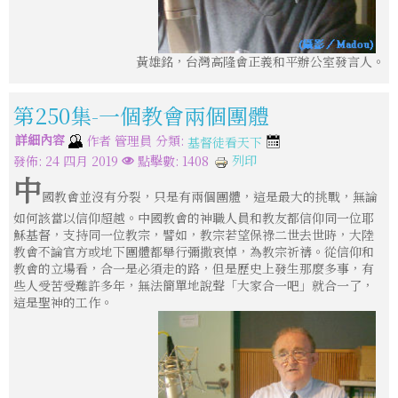
黃雄銘，台灣高隆會正義和平辦公室發言人。
第250集-一個教會兩個團體
詳細內容
分類:
作者
管理員
基督徒看天下
列印
發佈: 24 四月 2019
點擊數: 1408
中
國教會並沒有分裂，只是有兩個團體，這是最大的挑戰，無論
如何該當以信仰超越。中國教會的神職人員和教友都信仰同一位耶
穌基督，支持同一位教宗，譬如，教宗若望保祿二世去世時，大陸
教會不論官方或地下團體都舉行彌撒哀悼，為教宗祈禱。從信仰和
教會的立場看，合一是必須走的路，但是歷史上發生那麼多事，有
些人受苦受難許多年，無法簡單地說聲「大家合一吧」就合一了，
這是聖神的工作。