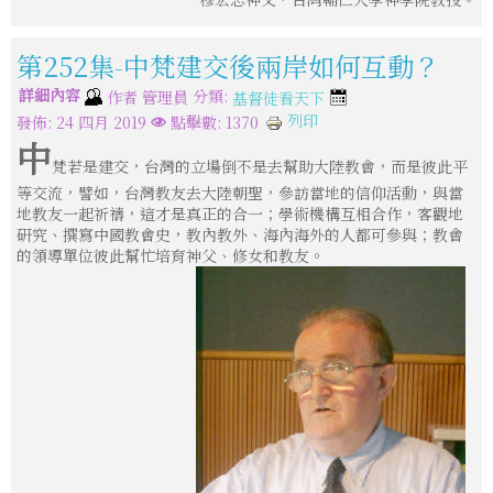
第252集-中梵建交後兩岸如何互動？
詳細內容
分類:
作者
管理員
基督徒看天下
列印
發佈: 24 四月 2019
點擊數: 1370
中
梵若是建交，台灣的立場倒不是去幫助大陸教會，而是彼此平
等交流，譬如，台灣教友去大陸朝聖，參訪當地的信仰活動，與當
地教友一起祈禱，這才是真正的合一；學術機構互相合作，客觀地
研究、撰寫中國教會史，教內教外、海內海外的人都可參與；教會
的領導單位彼此幫忙培育神父、修女和教友。