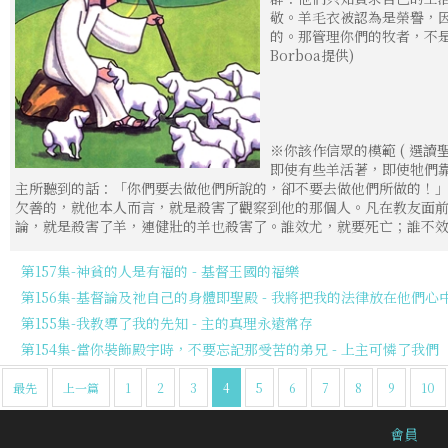
敬。羊毛衣被認為是榮譽，
的。那管理你們的牧者，不是
Borboa提供)
※你該作信眾的模範 ( 選讀
即使有些羊活著，即使牠們
主所聽到的話：「你們要去做他們所說的，卻不要去做他們所做的！
欠善的，就他本人而言，就是殺害了觀察到他的那個人。凡在教友面
論，就是殺害了羊，連健壯的羊也殺害了。誰效尤，就要死亡；誰不
第157集-神貧的人是有福的 - 基督王國的福樂
第156集-基督論及祂自己的身體即聖殿 - 我將把我的法律放在他們心
第155集-我教導了我的先知 - 主的真理永遠常存
第154集-當你裝飾殿宇時，不要忘記那受苦的弟兄 - 上主可憐了我們
最先
上一篇
1
2
3
4
5
6
7
8
9
10
會員