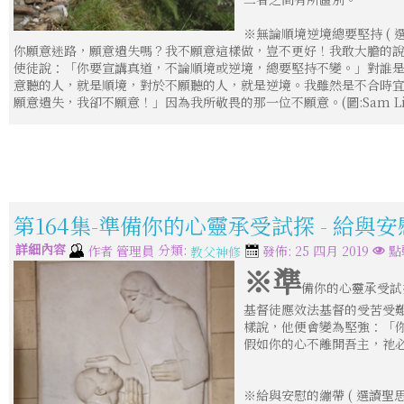
※無論順境逆境總要堅持 ( 
你願意迷路，願意遺失嗎？我不願意這樣做，豈不更好！我敢大膽的
使徒說：「你要宣講真道，不論順境或逆境，總要堅持不變。」對誰
意聽的人，就是順境，對於不願聽的人，就是逆境。我雖然是不合時
願意遺失，我卻不願意！」因為我所敬畏的那一位不願意。(圖:Sam Li
第164集-準備你的心靈承受試探 - 給與
詳細內容
分類:
作者
管理員
發佈: 25 四月 2019
點
教父神修
※準
備你的心靈承受試探
基督徒應效法基督的受苦受難
樣說，他便會變為堅強：「
假如你的心不離開吾主，祂
※給與安慰的繃帶 ( 選讀聖