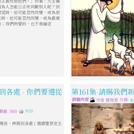
按正義牧放他們。」你看！天主獨
因為人怎能公正地判斷別人呢？到
絕望時，他可能忽然改變，成為很
任時，他可能忽然改變，成為最壞
的；我們所愛的，也不是確定
)
到各處 - 你們要遵從
第161集-請賜我們
詳細內容
分類:
作者
管理員
列印
擊數: 880
增長，伸展到各處 ( 選讀聖思定主