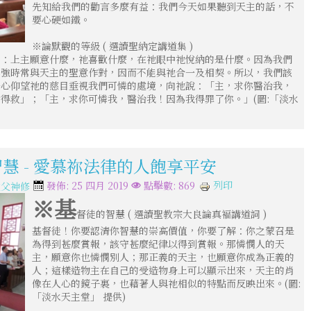
先知給我們的勸言多麼有益：我們今天如果聽到天主的話，不
要心硬如鐵。
※論默觀的等級 ( 選讀聖納定講道集 )
考：上主願意什麼，祂喜歡什麼，在祂眼中祂悅納的是什麼。因為我們
倔強時常與天主的聖意作對，因而不能與祂合一及相契。所以，我們該
一心仰望祂的慈目垂視我們可憐的處境，向祂說：「主，求你醫治我，
得救」；「主，求你可憐我，醫治我！因為我得罪了你。」(圖:「淡水
智慧 - 愛慕祢法律的人飽享平安
列印
發佈: 25 四月 2019
點擊數: 869
教父神修
※基
督徒的智慧 ( 選讀聖教宗大良論真褔講道詞 )
基督徒！你要認清你智慧的崇高價值，你要了解：你之蒙召是
為得到甚麼賞報，該守甚麼紀律以得到賞報。那憐憫人的天
主，願意你也憐憫別人；那正義的天主，也願意你成為正義的
人；這樣造物主在自己的受造物身上可以顯示出來，天主的肖
像在人心的鏡子裏，也藉著人與祂相似的特點而反映出來。(圖:
「淡水天主堂」 提供)