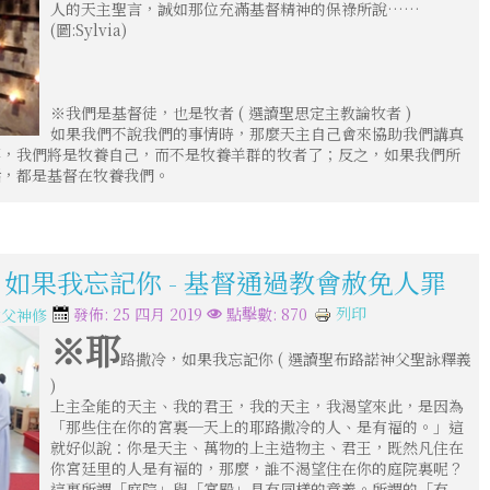
人的天主聖言，誠如那位充滿基督精神的保祿所說……
(圖:Sylvia)
※我們是基督徒，也是牧者 ( 選讀聖思定主教論牧者 )
如果我們不說我們的事情時，那麼天主自己會來協助我們講真
事，我們將是牧養自己，而不是牧養羊群的牧者了；反之，如果我們所
話，都是基督在牧養我們。
，如果我忘記你 - 基督通過教會赦免人罪
列印
發佈: 25 四月 2019
點擊數: 870
教父神修
※耶
路撒冷，如果我忘記你 ( 選讀聖布路諾神父聖詠釋義
)
上主全能的天主、我的君王，我的天主，我渴望來此，是因為
「那些住在你的宮裏─天上的耶路撒冷的人、是有福的。」這
就好似說：你是天主、萬物的上主造物主、君王，既然凡住在
你宮廷里的人是有褔的，那麼，誰不渴望住在你的庭院裏呢？
這裏所謂「庭院」與「宮殿」具有同樣的意義。所謂的「有