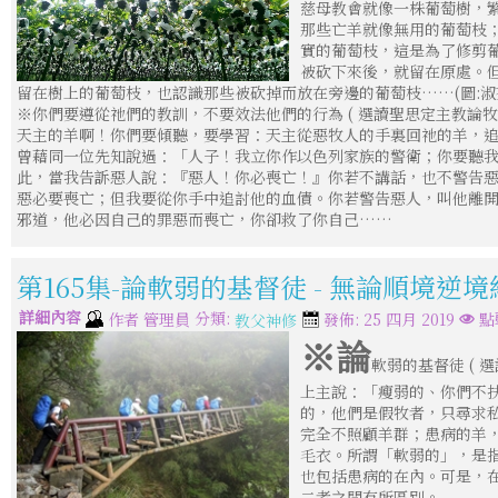
慈母教會就像一株葡萄樹，
那些亡羊就像無用的葡萄枝
實的葡萄枝，這是為了修剪
被砍下來後，就留在原處。
留在樹上的葡萄枝，也認識那些被砍掉而放在旁邊的葡萄枝……(圖:淑芬
※你們要遵從祂們的教訓，不要效法他們的行為 ( 選讀聖思定主教論牧者
天主的羊啊！你們要傾聽，要學習：天主從惡牧人的手裏回祂的羊，
曾藉同一位先知說過：「人子！我立你作以色列家族的警衛；你要聽
此，當我告訴惡人說：『惡人！你必喪亡！』你若不講話，也不警告
惡必要喪亡；但我要從你手中追討他的血債。你若警告惡人，叫他離
邪道，他必因自己的罪惡而喪亡，你卻救了你自己……
第165集-論軟弱的基督徒 - 無論順境逆
詳細內容
分類:
作者
管理員
發佈: 25 四月 2019
點
教父神修
※論
軟弱的基督徒 ( 
上主說：「瘦弱的、你們不
的，他們是假牧者，只尋求
完全不照顧羊群；患病的羊
毛衣。所謂「軟弱的」，是
也包括患病的在內。可是，在
二者之間有所區別。