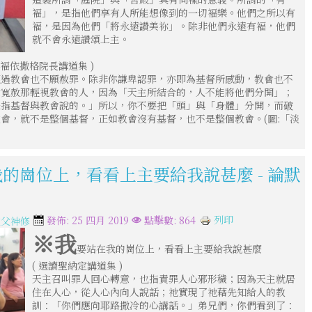
褔」，是指他們享有人所能想像到的一切褔樂。他們之所以有
褔，是因為他們「將永遠讚美祢」。除非他們永遠有褔，他們
就不會永遠讚頌上主。
褔依撒格院長講道集 )
經過教會也不願赦罪。除非你謙卑認罪，亦即為基督所感動，教會也不
意寬赦那輕視教會的人，因為「天主所結合的，人不能將他們分開」；
是指基督與教會說的。」所以，你不要把「頭」與「身體」分開，而破
會，就不是整個基督，正如教會沒有基督，也不是整個教會。(圖:「淡
我的崗位上，看看上主要給我說甚麼 - 論默
列印
發佈: 25 四月 2019
點擊數: 864
教父神修
※我
要站在我的崗位上，看看上主要給我說甚麼
( 選讀聖納定講道集 )
天主召叫罪人回心轉意，也指責罪人心邪形穢；因為天主就居
住在人心，從人心內向人說話；祂實現了祂藉先知給人的教
訓：「你們應向耶路撒冷的心講話。」弟兄們，你們看到了：