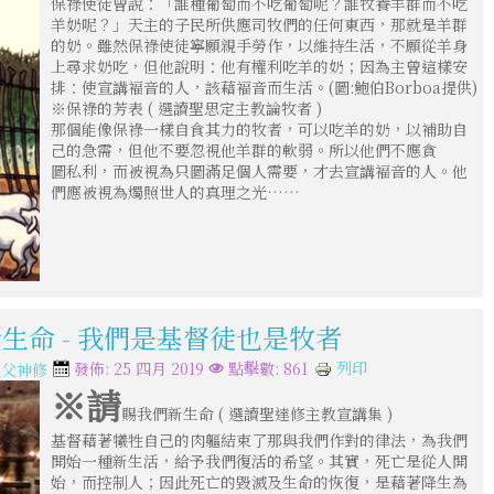
保祿使徒曾說：「誰種葡萄而不吃葡萄呢？誰牧養羊群而不吃
羊奶呢？」天主的子民所供應司牧們的任何東西，那就是羊群
的奶。雖然保祿使徒寧願親手勞作，以維持生活，不願從羊身
上尋求奶吃，但他說明：他有權利吃羊的奶；因為主曾這樣安
排：使宣講褔音的人，該藉褔音而生活。(圖:鮑伯Borboa提供)
※保祿的芳表 ( 選讀聖思定主教論牧者 )
那個能像保祿一樣自食其力的牧者，可以吃羊的奶，以補助自
己的急需，但他不要忽視他羊群的軟弱。所以他們不應貪
圖私利，而被視為只圖滿足個人需要，才去宣講褔音的人。他
們應被視為燭照世人的真理之光……
新生命 - 我們是基督徒也是牧者
列印
發佈: 25 四月 2019
點擊數: 861
教父神修
※請
賜我們新生命 ( 選讀聖達修主教宣講集 )
基督藉著犧牲自己的肉軀結束了那與我們作對的律法，為我們
開始一種新生活，給予我們復活的希望。其實，死亡是從人開
始，而控制人；因此死亡的毀滅及生命的恢復，是藉著降生為