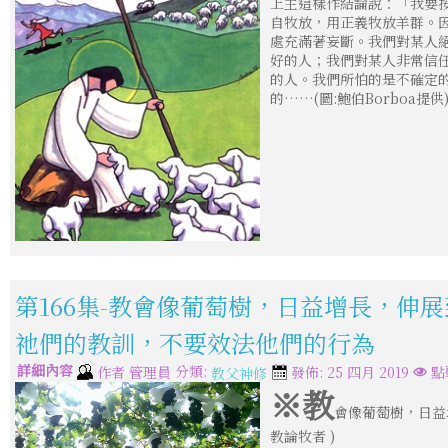
上主這樣作結論說：「我要
自牧放，用正義牧放羊群。
處充滿著妄斷。我們對某人
好的人；我們對某人非常信
的人。我們所怕的是不確定
的……(圖:鮑伯Borboa提供
第166集-教會像葡萄樹，日益增長，伸展
祂們的教訓，不要效法他們的行為
詳細內容
分類:
作者
管理員
發佈: 25 四月 2019
點
教父神修
※教
會像葡萄樹，日益
教論牧者 )