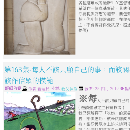
各種磨難或考驗發生在基督
希望作一個真基督徒，其他
你要提供安慰的繃帶，要包
怕，你所信仰的那位、在你
主、不會容訐你受試探、超過
提供)
第163集-每人不該只顧自己的事，而該關
該作信眾的模範
詳細內容
分類:
作者
管理員
發佈: 25 四月 2019
點
教父神修
※每
人不該只顧自己的
( 選讀聖思定主教論牧者 )
我已經解釋了「吃奶」的意
義。誰供應奶，就是供應飲
敬。誰從民眾身上追求這兩
群：他們只知貪求自己的生