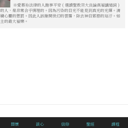
※愛慕祢法律的人飽享平安 ( 選讀聖教宗大良論真褔講道詞 )
潔的人，是非常合乎情理的。因為污染的目光不能見到真光的光輝。清
污穢心靈的懲罰。因此人該撥開世幻的雲霧，除去神目邪惡的玷汙。如
天主的最大褔樂。
關懷
談心
信仰
聖經
課程