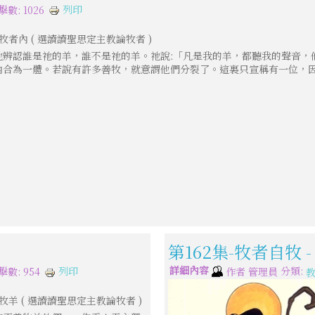
列印
擊數: 1026
者內 ( 選讀讀聖思定主教論牧者 )
祂辨認誰是祂的羊，誰不是祂的羊。祂說:「凡是我的羊，都聽我的聲音，
合為一體。若說有許多善牧，就意謂他們分裂了。這裏只宣稱有一位，因為要
第162集-牧者自牧 
詳細內容
分類:
列印
擊數: 954
作者
管理員
羊 ( 選讀讀聖思定主教論牧者 )