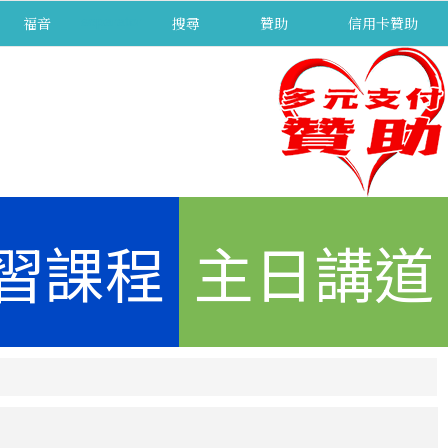
福音
separator
搜尋
贊助
信用卡贊助
習課程
主日講道