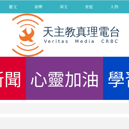
藝文
音樂
英文
家庭
人物
新聞
心靈加油
學