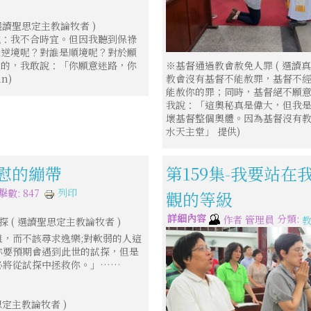
選讀聖思定主教論牧者 )
說：我不合時宜。但因我聽到保祿
是逆境呢？對誰是順境呢？對於願
宜的，我敢說：「你願意迷路，你
※基督通過教會赦免人罪 ( 選讀真
n)
教會沒有基督不能赦罪，基督不
能赦你的罪；同時，基督絕不願
我說：「這奧秘真是偉大，但我
壞基督整個奧體。因為基督沒有教
水天主堂」 提供)
安慰的繃帶
第159集-我要站在
列印
擊數: 847
觀的等級
詳細內容
分類:
作者
管理員
 ( 選讀聖思定主教論牧者 )
，而不該尋求逸樂;對軟弱的人這
你要預期會遇到此世的試探，但是
必將從試探中拯救你。」……
思定主教論牧者 )