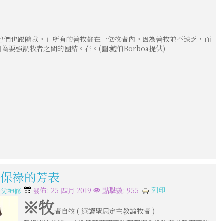
他們也跟隨我。」所有的善牧都在一位牧者內。因為善牧並不缺乏，而
強調牧者之間的團結。在。(圖:鮑伯Borboa提供)
- 保祿的芳表
列印
發佈: 25 四月 2019
點擊數: 955
教父神修
※牧
者自牧 ( 選讀聖思定主教論牧者 )