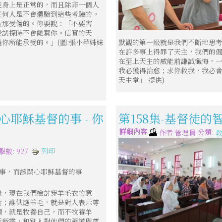
徒身上是正常的，而且除非一個人
任何人是不會體驗到這些考驗的。
紮那受傷的。你要說：「不要害
受試探時不會離棄你。信實的天
默觀的第一級就是我們不斷地思
你所能承受的。」(圖:張小萍姊妹
在許多事上得罪了天主，我們的
在至上天主的威能前謙誠懺悔，
我必獲得治愈；求你救我，我必會
天主堂」 提供)
心耶穌基督的事 - 你
第158集-基督徒的
詳細內容
分類:
作者
管理員
列印
擊數: 927
事，而該關心耶穌基督的事
義，現在我們檢討穿羊毛衣的意
食；誰供應羊毛，就是對人表示尊
項，就是牧養自己，而不牧養羊
活所需，和別人對他們的稱讚與尊