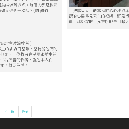
因為能遮蓋赤裸。每個人都是軟弱
如同你們一樣嗎？(圖:鮑伯
主把享見天主的真褔許給心地純
潔的心靈得見天主的褔樂，將是
此，那純潔的目光方能飽享目睹
聖思定主教論牧者 )
靠主的訓誨而堅強，堅持從他們的
」但是，一位牧者在民眾眼前生活
前生活欠善的牧者，就他本人而
效尤，就要生活。
中
下一篇
最後