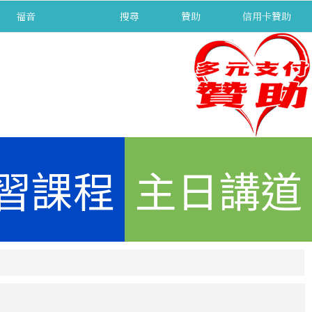
福音
separator
搜尋
贊助
信用卡贊助
習課程
主日講道