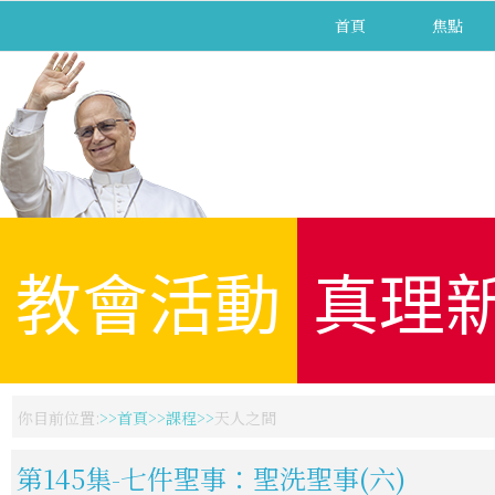
首頁
焦點
教會活動
真理
你目前位置:
首頁
課程
天人之間
第145集-七件聖事：聖洗聖事(六)