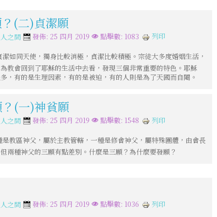
願？(二)貞潔願
列印
發佈: 25 四月 2019
點擊數: 1083
天人之間
貞潔如同天使，獨身比較消極，貞潔比較積極。宗徒大多度婚姻生活，
因為教會回到了耶穌的生活中去看，發現三個非常重要的特色。耶穌
很多，有的是生理因素，有的是被迫，有的人則是為了天國而自閹。
願？(一)神貧願
列印
發佈: 25 四月 2019
點擊數: 1548
天人之間
種是教區神父，屬於主教管轄，一種是修會神父，屬特殊團體，由會長
，但兩種神父的三願有點差別。什麼是三願？為什麼要發願？
？
列印
發佈: 25 四月 2019
點擊數: 1036
天人之間