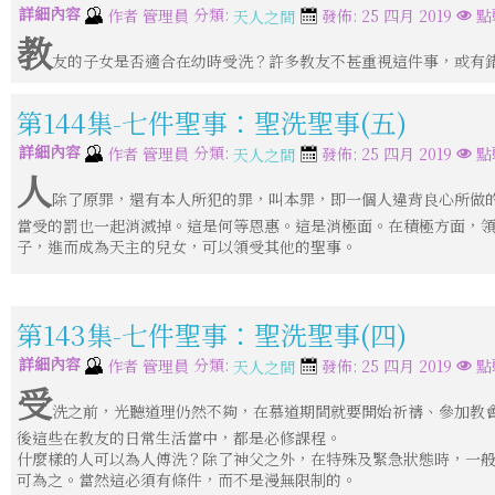
詳細內容
分類:
作者
管理員
發佈: 25 四月 2019
點
天人之間
教
友的子女是否適合在幼時受洗？許多教友不甚重視這件事，或有
第144集-七件聖事：聖洗聖事(五)
詳細內容
分類:
作者
管理員
發佈: 25 四月 2019
點
天人之間
人
除了原罪，還有本人所犯的罪，叫本罪，即一個人違背良心所做
當受的罰也一起消滅掉。這是何等恩惠。這是消極面。在積極方面，
子，進而成為天主的兒女，可以領受其他的聖事。
第143集-七件聖事：聖洗聖事(四)
詳細內容
分類:
作者
管理員
發佈: 25 四月 2019
點
天人之間
受
洗之前，光聽道理仍然不夠，在慕道期間就要開始祈禱、參加教
後這些在教友的日常生活當中，都是必修課程。
什麼樣的人可以為人傅洗？除了神父之外，在特殊及緊急狀態時，一
可為之。當然這必須有條件，而不是漫無限制的。