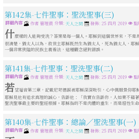
第142集-七件聖事：聖洗聖事(三)
詳細內容
分類:
作者
管理員
發佈: 25 四月 2019
點
天人之間
什
麼樣的人能夠受洗？答案是每一個人。耶穌到這個世界來，不是
很清楚，猶太人以為，救世主耶穌既然生為猶太人，死為猶太人，耶
一個非常狹隘的民族主義看法，這種觀念絕對錯誤。
第141集-七件聖事：聖洗聖事(二)
詳細內容
分類:
作者
管理員
發佈: 25 四月 2019
點
天人之間
若
望福音第三章，記載尼苛德謨被耶穌深深吸引，心中佩服景仰耶
耶穌見他有追求真理的誠心，告訴他：「我實在告訴你，人如果不藉
聖洗聖事最主要的聖經根據。耶穌指的不是肉體的重生，而是超性生
第140集-七件聖事：總論／聖洗聖事(一)
詳細內容
分類:
作者
管理員
發佈: 25 四月 2019
點
天人之間