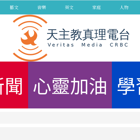
藝文
音樂
英文
家庭
人物
新聞
心靈加油
學