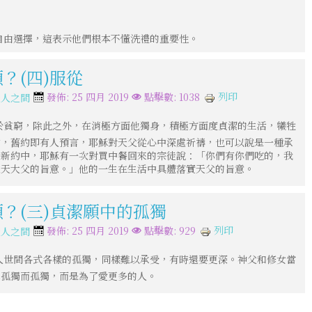
自由選擇，這表示他們根本不懂洗禮的重要性。
願？(四)服從
列印
發佈: 25 四月 2019
點擊數: 1038
天人之間
於貧窮，除此之外，在消極方面他獨身，積極方面度貞潔的生活，犧牲
前，舊約即有人預言，耶穌對天父從心中深處祈禱，也可以說是一種承
」新約中，耶穌有一次對買中餐回來的宗徒說：「你們有你們吃的，我
在天大父的旨意。」他的一生在生活中具體落實天父的旨意。
願？(三)貞潔願中的孤獨
列印
發佈: 25 四月 2019
點擊數: 929
天人之間
人世間各式各樣的孤獨，同樣難以承受，有時還要更深。神父和修女當
擇孤獨而孤獨，而是為了愛更多的人。