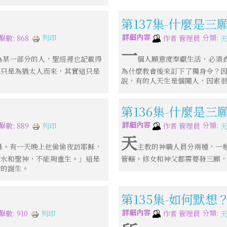
第137集-什麼是三
詳細內容
分類:
列印
擊數: 868
作者
管理員
一
為某一部分的人，聖經裡也記載得
個人願意度奉獻生活，必須
穌只是為猶太人而來，其實這只是
為什麼教會後來訂下了獨身令？
說，有的人天生是個閹人，因素
第136集-什麼是三
詳細內容
分類:
列印
擊數: 889
作者
管理員
天
穌。有一天晚上他偷偷夜訪耶穌，
主教的神職人員分兩種，一
著水和聖神，不能夠重生。」這是
管轄。修女和神父都需要發三願
命的誕生。
第135集-如何默想
詳細內容
分類:
列印
擊數: 910
作者
管理員