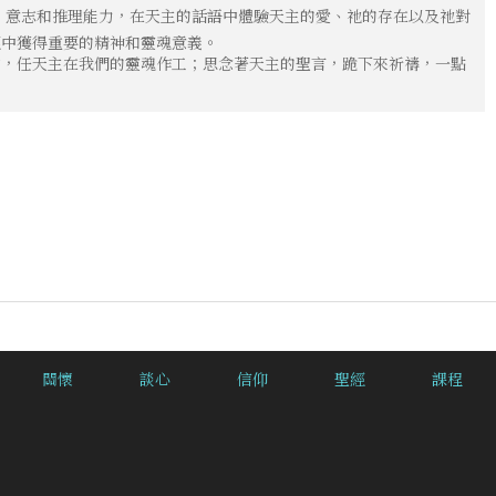
、意志和推理能力，在天主的話語中體驗天主的愛、祂的存在以及祂對
經中獲得重要的精神和靈魂意義。
中，任天主在我們的靈魂作工；思念著天主的聖言，跪下來祈禱，一點
關懷
談心
信仰
聖經
課程