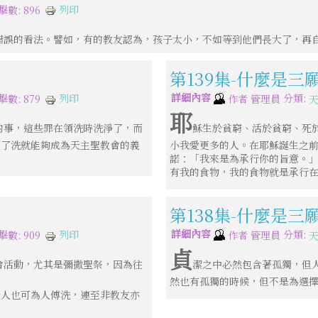
列印
擊數: 896
錯誤的看法。譬如，有的教友認為，孩子太小，不如等到他們長大了，再
第139集-什麼是三
詳細內容
分類:
列印
擊數: 879
作者
管理員
耶
的事，這些罪在領洗時洗淨了，而
穌生於貧窮、活於貧窮、死
領了洗就能夠成為天主聖教會的義
小我愛更多的人。在耶穌誕生之
諾：「我來是為承行你的旨意。
有我的食物，我的食物就是承行
第138集-什麼是三
詳細內容
分類:
列印
擊數: 909
作者
管理員
貞
會活動，尤其是彌撒聖祭，因為往
潔之中必然包含著孤獨，但
然也有孤獨的時候，但不是為選
般人也可為人傅洗，連至非教友亦