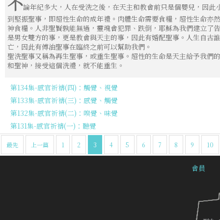
不
論年紀多大，人在受洗之後，在天主和教會前只是個嬰兒，因此
到堅振聖事，即超性生命的成年禮。肉體生命需要食糧，超性生命亦
神食糧。人非聖賢孰能無過，靈魂會犯罪、跌倒，耶穌為我們建立了
是男女雙方的事，更是教會與天主的事，因此有婚配聖事。人生自古
亡，因此有傅油聖事在臨終之前可以幫助我們。
聖洗聖事又稱為再生聖事，或重生聖事。超性的生命是天主給予我們
和聖神，接受這個洗禮，就不能重生。
第134集-感官祈禱(四)：觸覺、視覺
第133集-感官祈禱(三)：感覺、觸覺
第132集-感官祈禱(二)：嗅覺、味覺
第131集-感官祈禱(一)：聽覺
最先
上一篇
1
2
3
4
5
6
7
8
9
10
會員