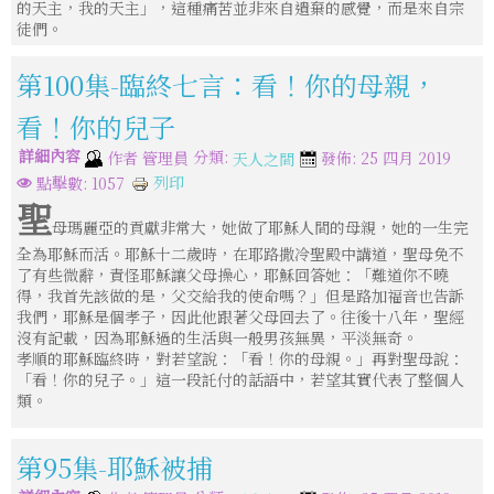
的天主，我的天主」，這種痛苦並非來自遺棄的感覺，而是來自宗
徒們。
第100集-臨終七言：看！你的母親，
看！你的兒子
詳細內容
分類:
作者
管理員
發佈: 25 四月 2019
天人之間
列印
點擊數: 1057
聖
母瑪麗亞的貢獻非常大，她做了耶穌人間的母親，她的一生完
全為耶穌而活。耶穌十二歲時，在耶路撒冷聖殿中講道，聖母免不
了有些微辭，責怪耶穌讓父母操心，耶穌回答她：「難道你不曉
得，我首先該做的是，父交給我的使命嗎？」但是路加福音也告訴
我們，耶穌是個孝子，因此他跟著父母回去了。往後十八年，聖經
沒有記載，因為耶穌過的生活與一般男孩無異，平淡無奇。
孝順的耶穌臨終時，對若望說：「看！你的母親。」再對聖母說：
「看！你的兒子。」這一段託付的話語中，若望其實代表了整個人
類。
第95集-耶穌被捕