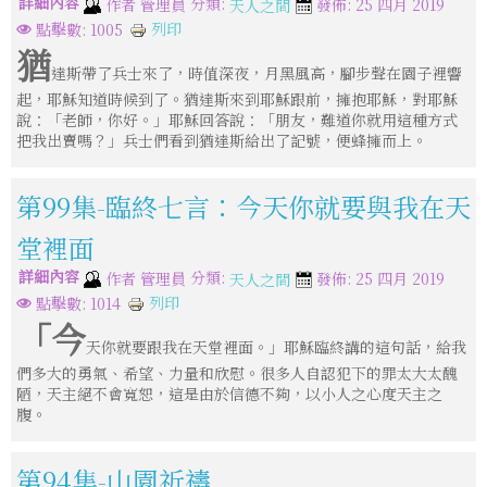
詳細內容
分類:
作者
管理員
發佈: 25 四月 2019
天人之間
列印
點擊數: 1005
猶
達斯帶了兵士來了，時值深夜，月黑風高，腳步聲在園子裡響
起，耶穌知道時候到了。猶達斯來到耶穌跟前，擁抱耶穌，對耶穌
說：「老師，你好。」耶穌回答說：「朋友，難道你就用這種方式
把我出賣嗎？」兵士們看到猶達斯給出了記號，便蜂擁而上。
第99集-臨終七言：今天你就要與我在天
堂裡面
詳細內容
分類:
作者
管理員
發佈: 25 四月 2019
天人之間
列印
點擊數: 1014
「今
天你就要跟我在天堂裡面。」耶穌臨終講的這句話，給我
們多大的勇氣、希望、力量和欣慰。很多人自認犯下的罪太大太醜
陋，天主絕不會寬恕，這是由於信德不夠，以小人之心度天主之
腹。
第94集-山園祈禱