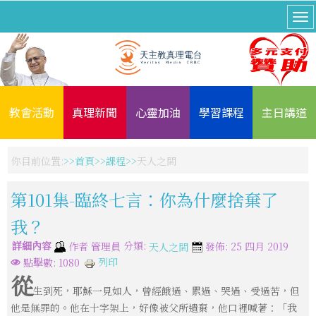
教會活動
真理新聞
心靈加油
學習課程
主日講道
你目前位置:
首頁
課程
天人之間
第101集-臨終七言：你為什麼捨棄了
我？
詳細內容
分類:
作者
管理員
發佈: 25 四月 2019
天人之間
列印
點擊數: 1080
從
生到死，耶穌一見如人，曾經餓過、累過、哭過、受過苦，但
他是無罪的。他在十字架上，好像被父所遺棄，他口裡喊著：「我