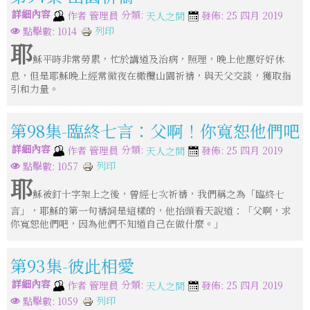
詳細內容
分類:
作者
管理員
發佈: 25 四月 2019
天人之間
列印
點擊數: 1014
耶
穌平時非常勞累，忙於講道及治病，照理，晚上他應好好休
息，但是耶穌晚上經常徹夜在橄欖山園祈禱，與天父交談，獲取指
引和力量。
第98集-臨終七言：父啊！你寬恕他們吧
詳細內容
分類:
作者
管理員
發佈: 25 四月 2019
天人之間
列印
點擊數: 1057
耶
穌被釘十字架上之後，曾經七次祈禱，我們稱之為「臨終七
言」，耶穌的第一句禱詞是這樣的，他抬頭看天說道：「父啊，求
你寬恕他們吧，因為他們不知道自己在做什麼。」
第93集-彼此相愛
詳細內容
分類:
作者
管理員
發佈: 25 四月 2019
天人之間
列印
點擊數: 1059