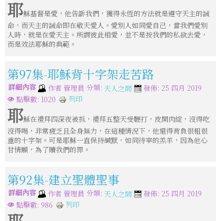
耶
穌基督是愛，他告訴我們，獲得永恆的方法就是遵守天主的誡
命，而天主的誡命即在敬天愛人。愛別人如同愛自己，當我們愛別
人時，就是在愛天主。所謂彼此相愛，並不是按我們的私欲去愛，
而是效法耶穌的典範。
第97集-耶穌背十字架走苦路
詳細內容
分類:
作者
管理員
發佈: 25 四月 2019
天人之間
列印
點擊數: 1020
耶
穌在禮拜四深夜被抓，禮拜五整天受鞭打，皮開肉綻，沒得吃
沒得喝，非常疲乏且全身無力，在這種情況下，他還得背負很粗很
重的十字架。可是耶穌一直保持緘默，如同待宰的羔羊，因為他心
甘情願，為了贖我們的罪。
第92集-建立聖體聖事
詳細內容
分類:
作者
管理員
發佈: 25 四月 2019
天人之間
列印
點擊數: 986
耶