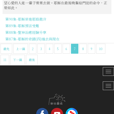
望心愛的人能一輩子常常去做。耶穌在最後晚餐給門徒的命令，正
是如此。
第90集-耶穌榮進耶路撒冷
第89集-耶穌預言受難
第88集-聖神治癒經驗分享
第87集-耶穌的奇蹟(四)過去與現在
最先
上一篇
2
3
4
5
6
7
8
9
10
11
下一篇
最後