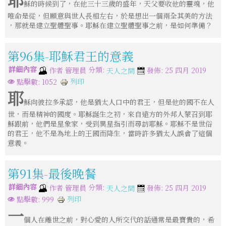
穌的時候到了，在他三十三歲的盛年，天父要收他的靈魂，他
唯命是從，但願意與世人長相左右，於是想出一個兩全其美的方法
，那就是建立聖體聖事。耶穌在建立聖體聖事之前，是如何準備？
第96集-耶穌君王的意義
詳細內容
分類:
作者
管理員
發佈: 25 四月 2019
天人之間
列印
點擊數: 1052
耶
穌向彼拉多承認，他是猶太人口中的君王，但是他的國不在人
世，而是精神的國度。耶穌誕生之初，來自遠方的外邦人蒙召到耶
穌跟前，他們是星象家，受到異星指引而尋訪耶穌。耶穌不是世俗
的君王，他不是為地上的王國而降生，當時許多猶太人誤會了這個
意義。
第91集-最後晚餐
詳細內容
分類:
作者
管理員
發佈: 25 四月 2019
天人之間
列印
點擊數: 999
一
個人在離世之前，對心愛的人所交代的話通常是最寶貴的，希