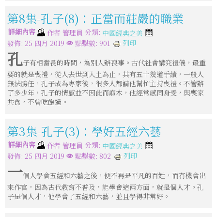
第8集-孔子(8)：正當而莊嚴的職業
詳細內容
分類:
作者
管理員
中國經典之美
列印
發佈: 25 四月 2019
點擊數: 901
孔
子有相當長的時間，為別人辦喪事。古代社會講究禮儀，最重
要的就是喪禮，從人去世到入土為止，共有五十幾道手續，一般人
無法勝任，孔子成為專家後，很多人都請他幫忙主持喪禮。不管辦
了多少年，孔子的情感並不因此而麻木，他經常感同身受，與喪家
共食，不曾吃飽過。
第3集-孔子(3)：學好五經六藝
詳細內容
分類:
作者
管理員
中國經典之美
列印
發佈: 25 四月 2019
點擊數: 802
一
個人學會五經和六藝之後，便不再是平凡的百姓，而有機會出
來作官，因為古代教育不普及，能學會這兩方面，就是個人才。孔
子是個人才，他學會了五經和六藝，並且學得非常好。