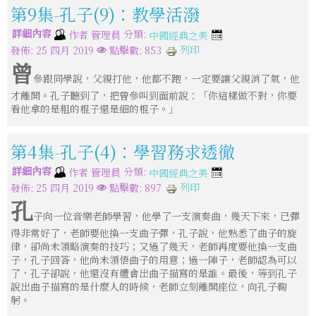
第9集-孔子(9)：教學活潑
詳細內容
分類:
作者
管理員
中國經典之美
列印
發佈: 25 四月 2019
點擊數: 853
曾
參跟同學說，父親打他，他都不跑，一定要讓父親消了氣，他
才離開。孔子聽到了，把曾參叫到面前說：「你這樣做不對，你要
看他拿的是粗的棍子還是細的棍子。」
第4集-孔子(4)：學習務求透徹
詳細內容
分類:
作者
管理員
中國經典之美
列印
發佈: 25 四月 2019
點擊數: 897
孔
子向一位音樂老師學習，他學了一支演奏曲，幾天下來，已彈
得非常好了，老師要他換一支曲子彈，孔子說，他熟悉了曲子的旋
律，卻尚未領略演奏的技巧；又過了幾天，老師再度要他換一支曲
子，孔子回答，他尚未領悟曲子的用意；過一陣子，老師認為可以
了，孔子卻說，他還沒有體會出曲子描寫的是誰。最後，等到孔子
說出曲子描寫的是什麼人的時候，老師立刻離開座位，向孔子鞠
躬。