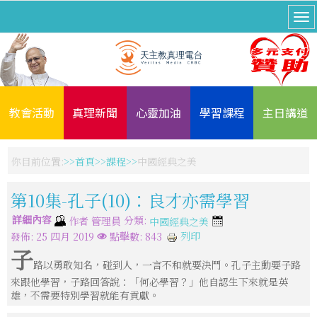
教會活動
真理新聞
心靈加油
學習課程
主日講道
你目前位置:
首頁
課程
中國經典之美
第10集-孔子(10)：良才亦需學習
詳細內容
分類:
作者
管理員
中國經典之美
列印
發佈: 25 四月 2019
點擊數: 843
子
路以勇敢知名，碰到人，一言不和就要決鬥。孔子主動要子路
來跟他學習，子路回答說：「何必學習？」他自認生下來就是英
雄，不需要特別學習就能有貢獻。