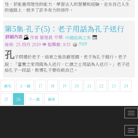
性，若能善用理性的能力，學習古人的智慧和經驗，走在自己人生
的道路上，就多了許多有力的條件。
第5集-孔子(5)：老子用話為孔子送行
詳細內容
分類:
作者
管理員
中國經典之美
列印
發佈: 25 四月 2019
點擊數: 835
孔
子問禮於老子，結束之後告辭返國，老子為孔子餞行。老子
說：「富貴之家用錢為人送行，仁德之士用話為人送行。」老子送
給孔子一段話，教導孔子要收斂自己。
最先
上一篇
17
18
19
20
21
22
23
24
25
26
下一篇
最後