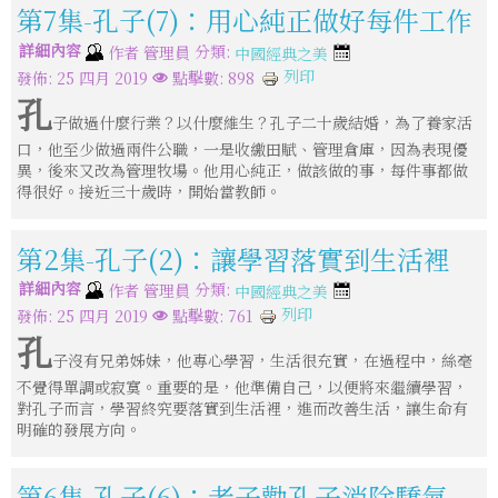
第7集-孔子(7)：用心純正做好每件工作
詳細內容
分類:
作者
管理員
中國經典之美
列印
發佈: 25 四月 2019
點擊數: 898
孔
子做過什麼行業？以什麼維生？孔子二十歲結婚，為了養家活
口，他至少做過兩件公職，一是收繳田賦、管理倉庫，因為表現優
異，後來又改為管理牧場。他用心純正，做該做的事，每件事都做
得很好。接近三十歲時，開始當教師。
第2集-孔子(2)：讓學習落實到生活裡
詳細內容
分類:
作者
管理員
中國經典之美
列印
發佈: 25 四月 2019
點擊數: 761
孔
子沒有兄弟姊妹，他專心學習，生活很充實，在過程中，絲毫
不覺得單調或寂寞。重要的是，他準備自己，以便將來繼續學習，
對孔子而言，學習終究要落實到生活裡，進而改善生活，讓生命有
明確的發展方向。
第6集-孔子(6)：老子勸孔子消除驕氣