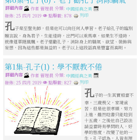
詳細內容
分類:
作者
管理員
中國經典之美
列印
發佈: 25 四月 2019
點擊數: 878
孔
子是至聖先師，但是他可以向任何人學習。老子給孔子的臨別
贈言說，身為君子，生能逢時，出門可以乘馬車，如果生不逢時，
就像蓬草隨風飄。老子還勸孔子，消除身上的驕氣、欲望、裝飾與
妄想，因為這些都是無益的。老子以上這段話真是豐富而高明。
第1集-孔子(1)：學不厭教不倦
詳細內容
分類:
作者
管理員
中國經典之美
列印
發佈: 25 四月 2019
點擊數: 827
孔
子的一生其實相當不
幸，三歲喪父，家境貧
苦，但是他很孝順，努力
上進，雖然唸書只能唸到
十五歲，之後他自己設法
請益當時有學問的人，好
學的態度，改變了他的一
生。孔子認為，人皆有理