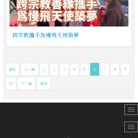
跨宗教攜手為慢飛天使築夢
最先
上一篇
1
2
3
4
5
6
7
8
9
10
下一篇
最後