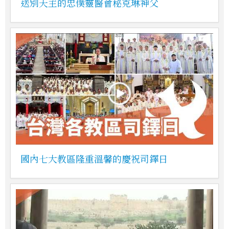
送別天主的忠僕靈醫會秘克琳神父
國內七大教區隆重溫馨的慶祝司鐸日