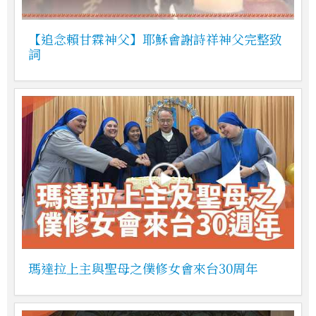
【追念賴甘霖神父】耶穌會謝詩祥神父完整致
詞
瑪達拉上主與聖母之僕修女會來台30周年