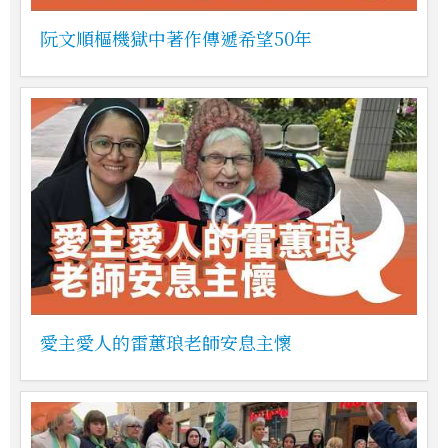
阮文順樞機獄中著作傳遞希望50年
愛主愛人的雷蕙琅老師安息主懷