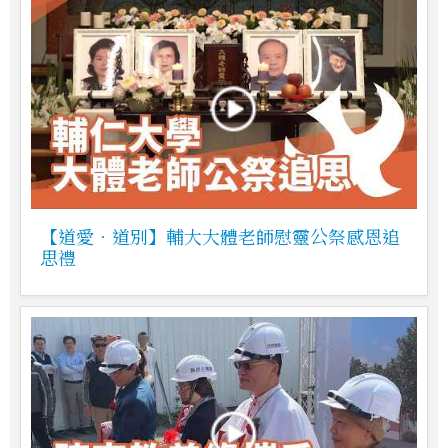
【道愛．道別】輔大大體老師慰靈公祭感恩追
思禮