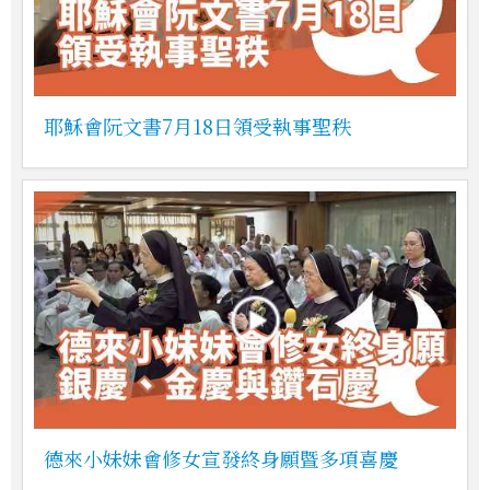
耶穌會阮文書7月18日領受執事聖秩
德來小妹妹會修女宣發終身願暨多項喜慶