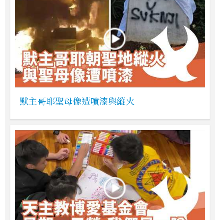
默主哥耶聖母像遭噴漆與縱火