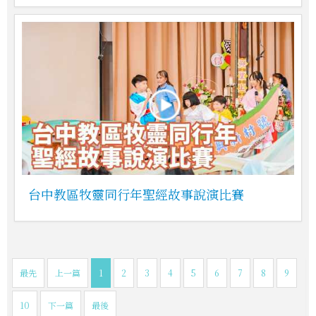
台中教區牧靈同行年聖經故事說演比賽
最先
上一篇
1
2
3
4
5
6
7
8
9
10
下一篇
最後