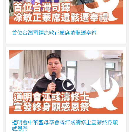
首位台灣司鐸凃敏正蒙席遺骸遷奉禮
道明會中華聖母準會省江彧濤修士宣發終身願
感恩祭