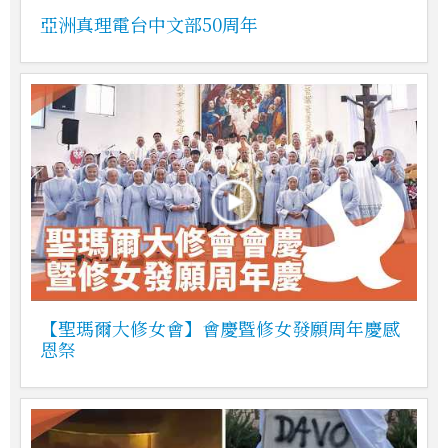
亞洲真理電台中文部50周年
【聖瑪爾大修女會】會慶暨修女發願周年慶感
恩祭