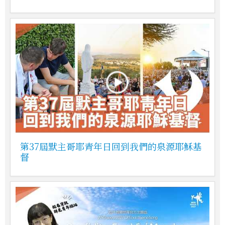
第37屆默主哥耶青年日回到我們的泉源耶穌基
督