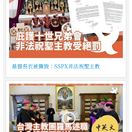
基督長衣被撕毀：SSPX非法祝聖主教