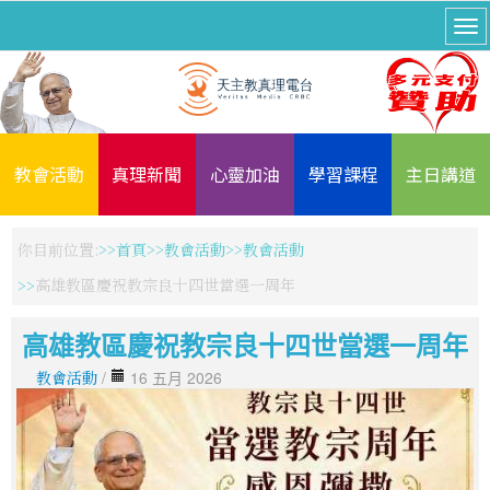
教會活動
真理新聞
心靈加油
學習課程
主日講道
你目前位置:
首頁
教會活動
教會活動
高雄教區慶祝教宗良十四世當選一周年
高雄教區慶祝教宗良十四世當選一周年
教會活動
/
16 五月 2026