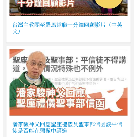
台灣主教團至羅馬述職十分鐘回顧影片（中英
文）
潘家駿神父回應聖座禮儀及聖事部信函談平信
徒是否能在彌撒中講道