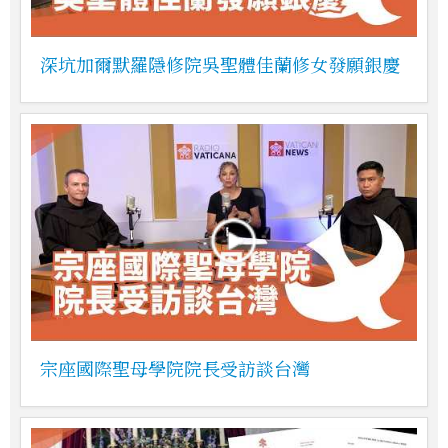
深坑加爾默羅隱修院吳聖體佳蘭修女發願銀慶
宗座國際聖母學院院長受訪談台灣