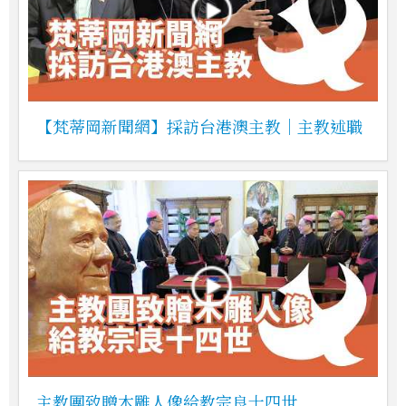
【梵蒂岡新聞網】採訪台港澳主教｜主教述職
主教團致贈木雕人像給教宗良十四世