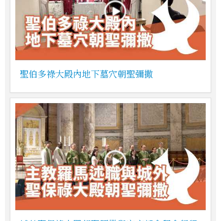
聖伯多祿大殿內地下墓穴朝聖彌撒