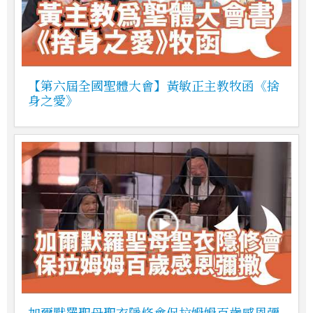
【第六屆全國聖體大會】黃敏正主教牧函《捨
身之愛》
加爾默羅聖母聖衣隱修會保拉姆姆百歲感恩彌