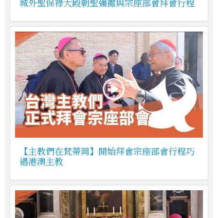
城外聖保祿大殿朝聖彌撒與宗座部會拜會行程
【主教們在梵蒂岡】開始拜會宗座部會行程巧
遇港澳主教