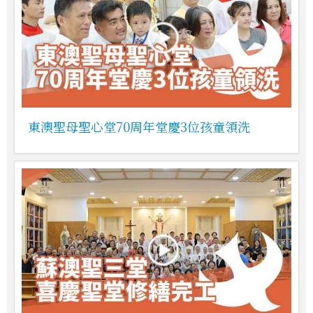
東澳聖母聖心堂70周年堂慶3位孩童領洗