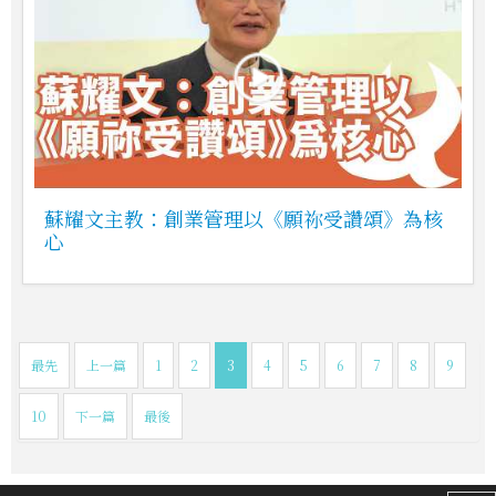
蘇耀文主教：創業管理以《願祢受讚頌》為核
心
最先
上一篇
1
2
3
4
5
6
7
8
9
10
下一篇
最後