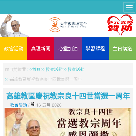
教會活動
真理新聞
心靈加油
學習課程
主日講道
你目前位置:
首頁
教會活動
教會活動
高雄教區慶祝教宗良十四世當選一周年
高雄教區慶祝教宗良十四世當選一周年
教會活動
/
16 五月 2026