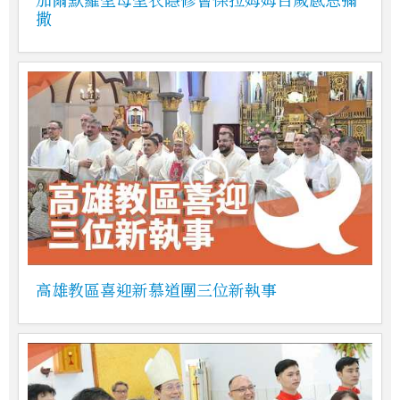
撒
高雄教區喜迎新慕道團三位新執事