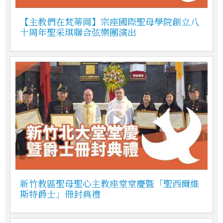
【主教們在梵蒂岡】宗座國際聖母學院創立八
十周年聖采琪聯合弦樂團演出
新竹教區聖母聖心主教座堂堂慶暨「聖西爾維
斯特爵士」冊封典禮