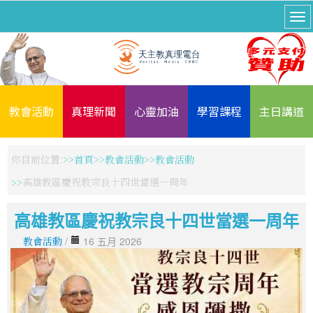
教會活動
真理新聞
心靈加油
學習課程
主日講道
你目前位置:
首頁
教會活動
教會活動
高雄教區慶祝教宗良十四世當選一周年
高雄教區慶祝教宗良十四世當選一周年
教會活動
/
16 五月 2026