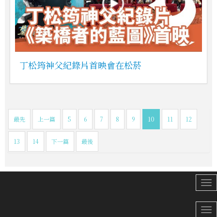
丁松筠神父紀錄片首映會在松菸
最先
上一篇
5
6
7
8
9
10
11
12
13
14
下一篇
最後