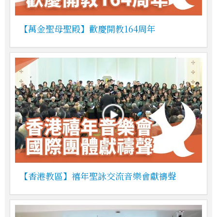
【萬金聖母聖殿】歡慶開教164周年
【香港教區】禧年聖詠交流音樂會獻禱聲