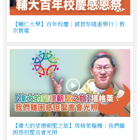
【輔仁大學】百年校慶｜感恩祭隆重舉行｜教
宗賀電
【偉大的望德朝聖之旅】塔格萊樞機：我們雖
困惑但聖言會光照