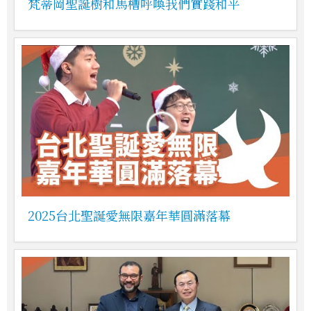
梵蒂岡聖誕樹和馬槽呼喚我們實踐和平
2025台北聖誕愛無限嘉年華圓滿落幕