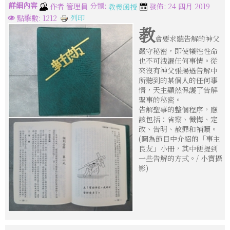
詳細內容
分類:
作者
管理員
發佈: 24 四月 2019
教義函授
列印
點擊數: 1212
教
會要求聽告解的神父
嚴守秘密，即使犧牲性命
也不可洩漏任何事情。從
來沒有神父張揚過告解中
所聽到的某個人的任何事
情，天主顯然保護了告解
聖事的秘密。
告解聖事的整個程序，應
該包括：省察、懺悔、定
改、告明、赦罪和補贖。
(圖為節目中介紹的「事主
良友」小冊，其中便提到
一些告解的方式。/ 小寶攝
影)