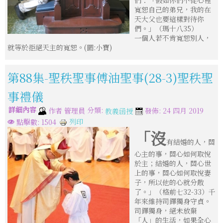
們：「假如你們不從心裡
寬恕自己的弟兄，我的在
天大父也要這樣對待你
們。」（瑪十八35）
一個人若不肯寬恕別人，
就等於拒絕天主的寬恕。(圖:小寶)
第88集-聖秩聖事傅油聖事(28-3)聖秩聖
事禮儀
詳細內容
分類:
作者
管理員
發佈: 24 四月 2019
教義函授
列印
點擊數: 1504
「沒
有結婚的人，關
心主的事，關心如何取悅
於主；結婚的人，關心世
上的事，關心如何取悅妻
子，所以他的心就分散
了。」（格前七32-33）千
年來維持司鐸獨身守貞。
司鐸獨身，絕未放棄
「人」的生活，如果全心