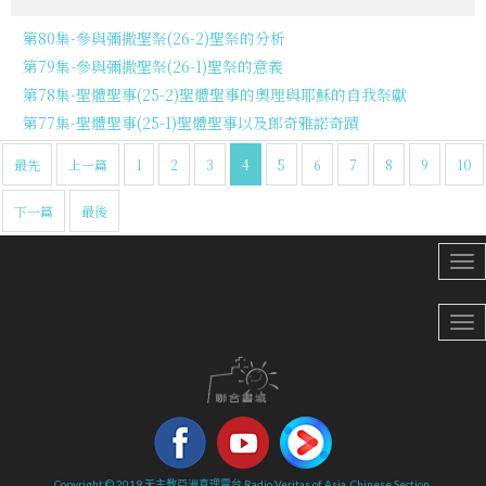
第80集-參與彌撒聖祭(26-2)聖祭的分析
第79集-參與彌撒聖祭(26-1)聖祭的意義
第78集-聖體聖事(25-2)聖體聖事的奧理與耶穌的自我祭獻
第77集-聖體聖事(25-1)聖體聖事以及郎奇雅諾奇蹟
最先
上一篇
1
2
3
4
5
6
7
8
9
10
下一篇
最後
Copyright © 2019 天主教亞洲真理電台 Radio Veritas of Asia, Chinese Section.