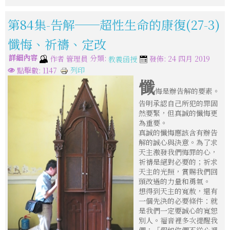
第84集-告解──超性生命的康復(27-3)
懺悔、祈禱、定改
詳細內容
分類:
作者
管理員
發佈: 24 四月 2019
教義函授
列印
點擊數: 1147
懺
悔是辦告解的要素。
告明承認自己所犯的罪固
然要緊，但真誠的懺悔更
為重要。
真誠的懺悔應該含有辦告
解的誠心與決意。為了求
天主激發我們悔罪的心，
祈禱是絕對必要的；祈求
天主的光照，賞賜我們回
頭改過的力量和勇氣。
想得到天主的寬赦，還有
一個先決的必要條件：就
是我們一定要誠心的寬恕
別人。福音裡多次提醒我