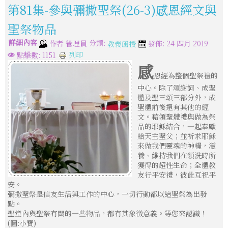
第81集-參與彌撒聖祭(26-3)感恩經文與
聖祭物品
詳細內容
分類:
作者
管理員
發佈: 24 四月 2019
教義函授
列印
點擊數: 1151
感
恩經為整個聖祭禮的
中心。除了頌謝詞、成聖
體及聖三頌三部分外，成
聖體前後還有其他的經
文。藉領聖體禮與做為祭
品的耶穌結合，一起奉獻
給天主聖父；並祈求耶穌
來做我們靈魂的神糧，滋
養、維持我們在領洗時所
獲得的超性生命；全體教
友行平安禮，彼此互祝平
安。
彌撒聖祭是信友生活與工作的中心，一切行動都以這聖祭為出發
點。
聖堂內與聖祭有關的一些物品，都有其象徵意義。等您來認識！
(圖:小寶)