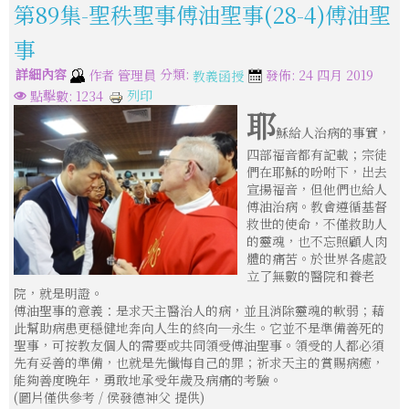
第89集-聖秩聖事傅油聖事(28-4)傅油聖
事
詳細內容
分類:
作者
管理員
發佈: 24 四月 2019
教義函授
列印
點擊數: 1234
耶
穌給人治病的事實，
四部福音都有記載；宗徒
們在耶穌的吩咐下，出去
宣揚福音，但他們也給人
傅油治病。教會遵循基督
救世的使命，不僅救助人
的靈魂，也不忘照顧人肉
體的痛苦。於世界各處設
立了無數的醫院和養老
院，就是明證。
傅油聖事的意義：是求天主醫治人的病，並且消除靈魂的軟弱；藉
此幫助病患更穩健地奔向人生的終向─永生。它並不是準備善死的
聖事，可按教友個人的需要或共同領受傅油聖事。領受的人都必須
先有妥善的準備，也就是先懺悔自己的罪；祈求天主的賞賜病癒，
能夠善度晚年，勇敢地承受年歲及病痛的考驗。
(圖片僅供參考 / 侯發德神父 提供)