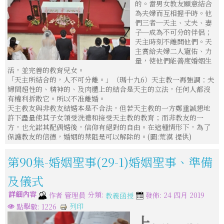
的。當男女教友願意結合
為夫婦而互相握手時。他
們三者─天主、丈夫、妻
子─成為不可分的伴侶；
天主時刻不離開他們。天
主賞給夫婦二人寵佑、力
量，使他們能善度婚姻生
活，並完善的教育兒女。
「天主所結合的，人不可分離。」（瑪十九6）天主教一再強調：夫
婦間超性的、精神的、及肉體上的結合是天主的立法，任何人都沒
有權利拆散它。所以不准離婚。
天主教友與非教友結婚本是不合法，但若天主教的一方鄭重誠懇地
許下盡量使其子女領受洗禮和接受天主教的教育；而非教友的一
方，也允諾其配偶婚後，信仰有絕對的自由。在這種情形下，為了
保護教友的信德，婚姻的禁阻是可以解除的。(圖:荒漠 提供)
第90集-婚姻聖事(29-1)婚姻聖事、準備
及儀式
詳細內容
分類:
作者
管理員
發佈: 24 四月 2019
教義函授
列印
點擊數: 1226
上