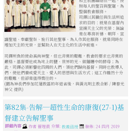
和主教團聯結在一起，按
照每人的聖召與聖寵，為
整個教會服務。
司鐸以其職任與生活所追
求的目的：就是在基督內
宣揚天主父的光榮：無論
是在專務祈禱、朝拜、宣
講聖道、奉獻聖祭、施行其他聖事、為人作其他服務，就是同時在
增加天主的光榮，並幫助人在天主化的生活中前進。
司鐸所負的使命高尚神聖，但也非常的艱難，教會的要求也非常的
嚴格。基督要他成為地上的鹽、世界的光、做麵糰中的酵母；為
此，司鐸必須影響他四周的人們，領他們歸向基督。同時也教導人
們，使他們養成愛天主、愛人的思想與生活方式；這工作雖然十分
的艱難，但卻是值得嚮往的。
(圖為神長們參加花蓮教區的年退省後，與黃兆明主教合影 / 陳春光
神父 提供)
第82集-告解─超性生命的康復(27-1)基
督建立告解聖事
詳細內容
分類:
作者
管理員
發佈: 24 四月 2019
教義函授