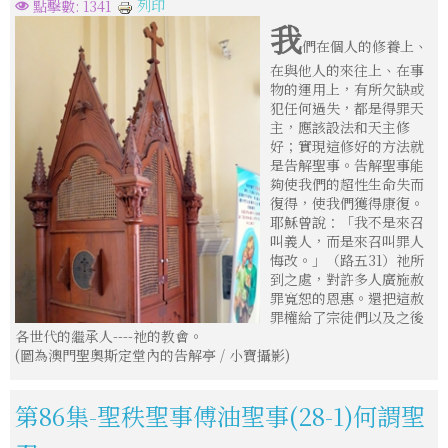
列印
點擊數: 1341
我
們在個人的修養上、
在與他人的來往上、在事
物的運用上，有所欠缺或
犯任何過失，都是得罪天
主，應該設法和天主修
好；實現這修好的方法就
是告解聖事。告解聖事能
夠使我們的超性生命失而
復得，使我們獲得康復。
耶穌曾說：「我不是來召
叫義人，而是來召叫罪人
悔改。」（路五31）祂所
到之處，對許多人廣施赦
罪寬恕的恩惠。還把這赦
罪權給了宗徒們以及之後
各世代的繼承人----祂的教會。
(圖為澳門聖奧斯定堂內的告解亭 / 小寶攝影)
第86集-聖秩聖事傅油聖事(28-1)何謂聖