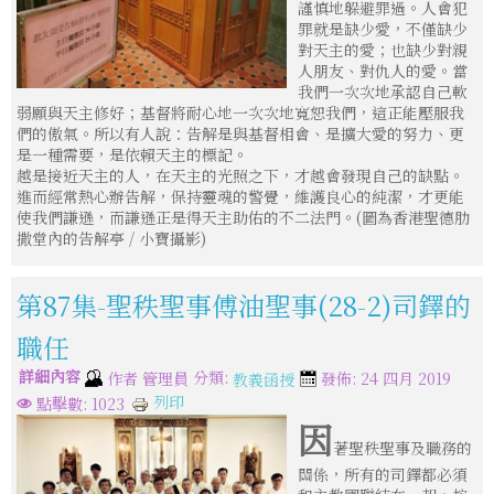
謹慎地躲避罪過。人會犯
罪就是缺少愛，不僅缺少
對天主的愛；也缺少對親
人朋友、對仇人的愛。當
我們一次次地承認自己軟
弱願與天主修好；基督將耐心地一次次地寬恕我們，這正能壓服我
們的傲氣。所以有人說：告解是與基督相會、是擴大愛的努力、更
是一種需要，是依賴天主的標記。
越是接近天主的人，在天主的光照之下，才越會發現自己的缺點。
進而經常熱心辦告解，保持靈魂的警覺，維護良心的純潔，才更能
使我們謙遜，而謙遜正是得天主助佑的不二法門。(圖為香港聖德肋
撒堂內的告解亭 / 小寶攝影)
第87集-聖秩聖事傅油聖事(28-2)司鐸的
職任
詳細內容
分類:
作者
管理員
發佈: 24 四月 2019
教義函授
列印
點擊數: 1023
因
著聖秩聖事及職務的
關係，所有的司鐸都必須