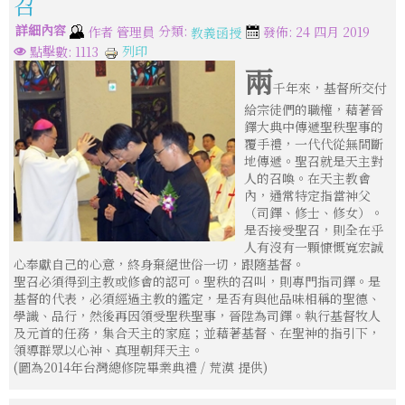
召
詳細內容
分類:
作者
管理員
發佈: 24 四月 2019
教義函授
列印
點擊數: 1113
兩
千年來，基督所交付
給宗徒們的職權，藉著晉
鐸大典中傳遞聖秩聖事的
覆手禮，一代代從無間斷
地傳遞。聖召就是天主對
人的召喚。在天主教會
內，通常特定指當神父
（司鐸、修士、修女）。
是否接受聖召，則全在乎
人有沒有一顆慷慨寬宏誠
心奉獻自己的心意，終身棄絕世俗一切，跟隨基督。
聖召必須得到主教或修會的認可。聖秩的召叫，則專門指司鐸。是
基督的代表，必須經過主教的鑑定，是否有與他品味相稱的聖德、
學識、品行，然後再因領受聖秩聖事，晉陞為司鐸。執行基督牧人
及元首的任務，集合天主的家庭；並藉著基督、在聖神的指引下，
領導群眾以心神、真理朝拜天主。
(圖為2014年台灣總修院畢業典禮 / 荒漠 提供)