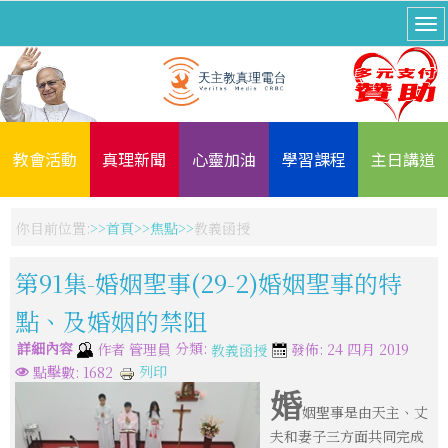
教會活動
真理新聞
心靈加油
學習課程
主日講道
你目前位置:
首頁
焦點
教義函授
第91集-婚姻聖事(29-2)婚姻聖事的特
點、及婚姻的禁阻
詳細內容
分類:
作者
管理員
發佈: 24 四月 2019
教義函授
列印
點擊數: 1682
婚
姻聖事是由天主、丈
夫和妻子三方面共同完成