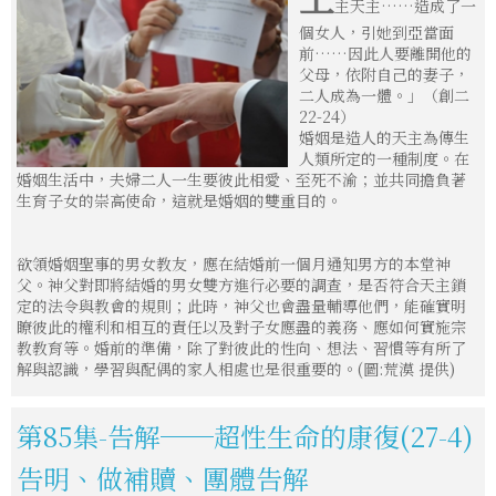
主天主……造成了一
個女人，引她到亞當面
前……因此人要離開他的
父母，依附自己的妻子，
二人成為一體。」（創二
22-24）
婚姻是造人的天主為傳生
人類所定的一種制度。在
婚姻生活中，夫婦二人一生要彼此相愛、至死不渝；並共同擔負著
生育子女的崇高使命，這就是婚姻的雙重目的。
欲領婚姻聖事的男女教友，應在結婚前一個月通知男方的本堂神
父。神父對即將結婚的男女雙方進行必要的調查，是否符合天主鎖
定的法令與教會的規則；此時，神父也會盡量輔導他們，能確實明
瞭彼此的權利和相互的責任以及對子女應盡的義務、應如何實施宗
教教育等。婚前的準備，除了對彼此的性向、想法、習慣等有所了
解與認識，學習與配偶的家人相處也是很重要的。(圖:荒漠 提供)
第85集-告解──超性生命的康復(27-4)
告明、做補贖、團體告解