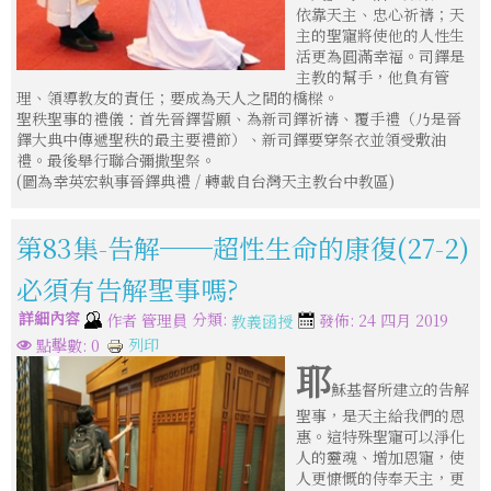
依靠天主、忠心祈禱；天
主的聖寵將使他的人性生
活更為圓滿幸福。司鐸是
主教的幫手，他負有管
理、領導教友的責任；要成為天人之間的橋樑。
聖秩聖事的禮儀：首先晉鐸誓願、為新司鐸祈禱、覆手禮（乃是晉
鐸大典中傳遞聖秩的最主要禮節）、新司鐸要穿祭衣並領受敷油
禮。最後舉行聯合彌撒聖祭。
(圖為幸英宏執事晉鐸典禮 / 轉載自台灣天主教台中教區)
第83集-告解──超性生命的康復(27-2)
必須有告解聖事嗎?
詳細內容
分類:
作者
管理員
發佈: 24 四月 2019
教義函授
列印
點擊數: 0
耶
穌基督所建立的告解
聖事，是天主給我們的恩
惠。這特殊聖寵可以淨化
人的靈魂、增加恩寵，使
人更慷慨的侍奉天主，更