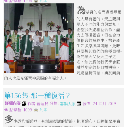
列印
點擊數: 1204
為
基督的名而遭受辱罵
的人是有福的。天主賜與
眾人不同的能力與認知，
希望我們能相互合作，盡
力去傳揚福音。但在合力
傳福音的過程中，勢必產
生許多摩擦與困難，此時
只要想起我們的終極目標~
為光榮天父及天主子之
名，如此將使我們學會圓
融並堅定的朝目標邁進。
凡能堅持信念、勇於向前
的人也是充滿聖神恩賜的有福之人。
第156集-那一種復活？
詳細內容
分類:
作者
管理員
發佈: 24 四月 2019
喜樂人家
列印
點擊數: 1099
多
少恐怖電影裡，有殭屍復活的情節，拖著殮布，四週都是甲蟲