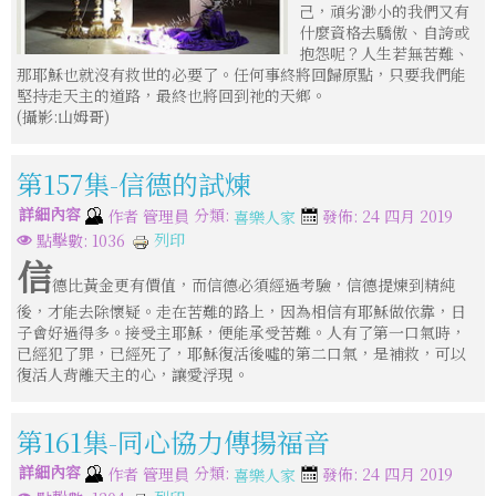
己，頑劣渺小的我們又有
什麼資格去驕傲、自誇或
抱怨呢？人生若無苦難、
那耶穌也就沒有救世的必要了。任何事終將回歸原點，只要我們能
堅持走天主的道路，最終也將回到祂的天鄉。
(攝影:山姆哥)
第157集-信德的試煉
詳細內容
分類:
作者
管理員
發佈: 24 四月 2019
喜樂人家
列印
點擊數: 1036
信
德比黃金更有價值，而信德必須經過考驗，信德提煉到精純
後，才能去除懷疑。走在苦難的路上，因為相信有耶穌做依靠，日
子會好過得多。接受主耶穌，便能承受苦難。人有了第一口氣時，
已經犯了罪，已經死了，耶穌復活後噓的第二口氣，是補救，可以
復活人背離天主的心，讓愛浮現。
第161集-同心協力傳揚福音
詳細內容
分類:
作者
管理員
發佈: 24 四月 2019
喜樂人家