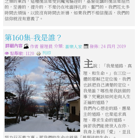
之類的東西，這種復活是受到魔鬼驅趕的，基督徒講的復活是超然
的，至善的，提升的，不是仍在地面掙扎的、奮鬥的。我們花太多
時間去煩惱，以致沒有時間去祈禱，如果我們不相信復活，我們的
信仰就沒有意義了。
第160集-我是誰？
詳細內容
分類:
作者
管理員
發佈: 24 四月 2019
喜樂人家
列印
點擊數: 1120
主
說：「我是道路、真
理、和生命。」在三位一
體的耶穌已定位後，我們
也該把自己清楚的定位。
我是誰？哪些是我該做的
事？究竟該如何走向人生
正確的道路？
我們內心想走的路，應是
主的道路，也是追求真
理、尋求生命的道路。
倘若我們能使世人在你、
我身上看到「愛」，並且
努力行正義之事，那我們的生命也就是「基督徒的生命」。