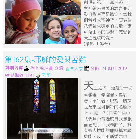
創世紀第十一章1~9）。
聖神帶來最美的語言並非
發自聲音而是微笑。當我
們常呼求聖神時，便能為
我們帶來穩定的力量，更
可藉由祂的傳遞而感受到
天主溫暖的愛。
(攝影:山姆哥)
第162集-耶穌的愛與苦難
詳細內容
分類:
作者
管理員
發佈: 24 四月 2019
喜樂人家
列印
點擊數: 1191
天
主之名，遠超乎一切
率領者、掌權者、異能
者、宰制者，以及一切現
世及來世可稱呼的名號以
上。(厄一21)日常生活中
我們是否常過度自我膨脹
而忘記了「我是誰？」擁
有極大權能的耶穌都未顯
威能、反而不斷委屈自