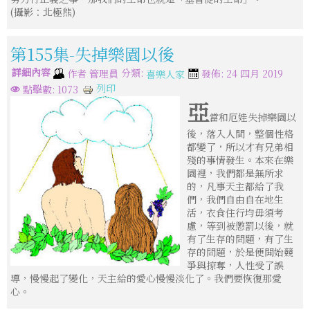
(攝影：北極熊)
第155集-失掉樂園以後
詳細內容
分類:
作者
管理員
發佈: 24 四月 2019
喜樂人家
列印
點擊數: 1073
亞
當和厄娃失掉樂園以
後，落入人間，整個性格
都變了，所以才有兄弟相
殘的事情發生。本來在樂
園裡，我們都是無所求
的，凡事天主都給了我
們，我們自由自在地生
活，衣食住行均毋須考
慮，等到被懲罰以後，就
有了生存的問題，有了生
存的問題，於是便開始競
爭與掠奪，人性受了誤
導，慢慢起了變化，天主給的愛心慢慢淡化了。我們要恢復那愛
心。