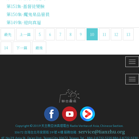
第151集-基督徒變臉
第150集-魔鬼是品管員
第149集-迎向真福
最先
上一篇
5
6
7
8
9
10
11
12
13
14
下一篇
最後
Copyright © 2019 天主教亞洲真理電台 Radio Veritas of Asia, Chinese Section.
service@tianzhu.org
10672 台灣台北市安居街 39 號 4 樓 服務信箱 :
4F, No.39, Anju St., Da’an Dist., Taipei City 10672, Taiwan. Tel：886-2-8732-5220 886-2-8732-5230