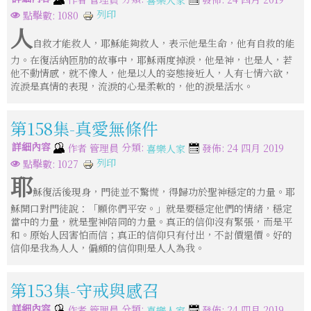
列印
點擊數: 1080
人
自救才能救人，耶穌能夠救人，表示他是生命，他有自救的能
力。在復活納匝肋的故事中，耶穌兩度掉淚，他是神，也是人，若
他不動情感，就不像人，他是以人的姿態接近人，人有七情六欲，
流淚是真情的表現，流淚的心是柔軟的，他的淚是活水。
第158集-真愛無條件
詳細內容
分類:
作者
管理員
發佈: 24 四月 2019
喜樂人家
列印
點擊數: 1027
耶
穌復活後現身，門徒並不驚慌，得歸功於聖神穩定的力量。耶
穌開口對門徒說：「願你們平安。」就是要穩定他們的情緒，穩定
當中的力量，就是聖神陪同的力量。真正的信仰沒有緊張，而是平
和。原始人因害怕而信；真正的信仰只有付出，不討價還價。好的
信仰是我為人人，偏頗的信仰則是人人為我。
第153集-守戒與感召
詳細內容
分類:
作者
管理員
發佈: 24 四月 2019
喜樂人家