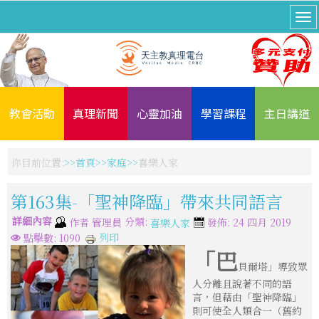
教會活動
真理新聞
心靈加油
學習課程
主日講道
你目前位置:
首頁
家庭
喜樂人家
第163集-「聖神降臨」帶來共同語言
詳細內容
分類:
作者
管理員
發佈: 24 四月 2019
喜樂人家
列印
點擊數: 1090
「巴
貝爾塔」導致眾
人分離且說著不同的語
言，但藉由「聖神降臨」
則可使全人類合一（舊約