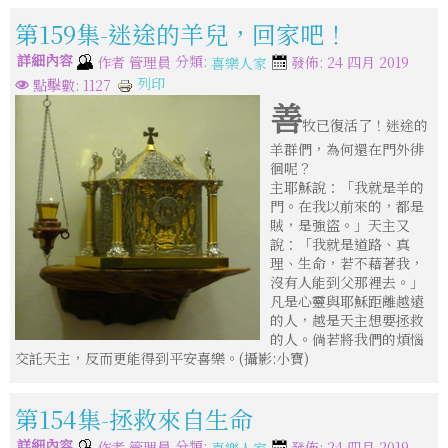
第159集-迷途的羊兒，回家吧！
詳細內容
分類:
作者
管理員
發佈: 24 四月 2019
喜樂人家
列印
點擊數: 1127
善
牧已復活了！迷途的
羊群們，為何還在門外徘
徊呢？
主耶穌說：「我就是羊的
門。在我以前來的，都是
賊，是強盜。」天主又
說：「我就是道路、真
理、生命，若不藉著我，
沒有人能到父那裡去。」
凡是心靈與耶穌距離越遠
的人，越是天主想要拯救
的人。倘若將我們的煩惱
交託天主，反而更能得到平安喜樂。(攝影:小寶)
第154集-拯救來自生命
詳細內容
分類:
作者
管理員
發佈: 24 四月 2019
喜樂人家