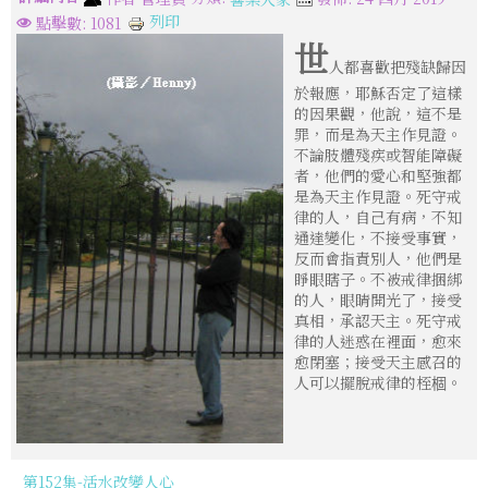
列印
點擊數: 1081
世
人都喜歡把殘缺歸因
於報應，耶穌否定了這樣
的因果觀，他說，這不是
罪，而是為天主作見證。
不論肢體殘疾或智能障礙
者，他們的愛心和堅強都
是為天主作見證。死守戒
律的人，自己有病，不知
通達變化，不接受事實，
反而會指責別人，他們是
睜眼瞎子。不被戒律捆綁
的人，眼睛開光了，接受
真相，承認天主。死守戒
律的人迷惑在裡面，愈來
愈閉塞；接受天主感召的
人可以擺脫戒律的桎棝。
第152集-活水改變人心