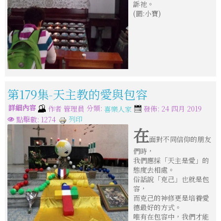
訴祂。
(圖:小寶)
第179集-天主教的愛與包容
詳細內容
分類:
作者
管理員
發佈: 24 四月 2019
喜樂人家
列印
點擊數: 1274
在
面對不同信仰的朋友
們時，
我們應採「天主是愛」的
態度去相處。
俗話說「克己」也就是包
容，
而克己的神修更是培養愛
德最好的方式。
唯有在包容中，我們才能