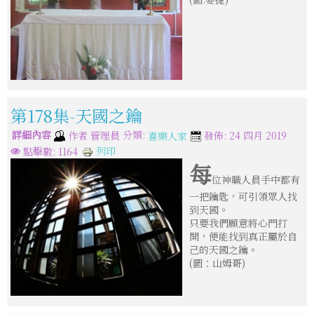
第178集-天國之鑰
詳細內容
分類:
作者
管理員
發佈: 24 四月 2019
喜樂人家
列印
點擊數: 1164
每
位神職人員手中都有
一把鑰匙，可引領眾人找
到天國。
只要我們願意將心門打
開，便能找到真正屬於自
己的天國之鑰。
(圖：山姆哥)