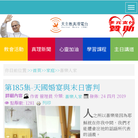
教會活動
真理新聞
心靈加油
學習課程
主日講道
你目前位置:
首頁
家庭
喜樂人家
第185集-天國婚宴與末日審判
詳細內容
分類:
作者
管理員
發佈: 24 四月 2019
喜樂人家
列印
點擊數: 1281
人
之所以喜樂是因為耶
穌就在你我中間，我們才
能體會出祂的話語所代表
的涵義。