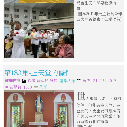
體會出天主所要教導的
事。
(圖為2012年天主教為全球
五大洲祈禱會，仁愛提供)
第183集-上天堂的條件
詳細內容
分類:
作者
管理員
發佈: 24 四月 2019
喜樂人家
列印
點擊數: 1300
世
人常關心能上天堂的
條件，但能否進入並非最
重要的，更重要的應是信
守與天主之間的承諾，並
時時遵行祂的道路。
(圖:姜捷)