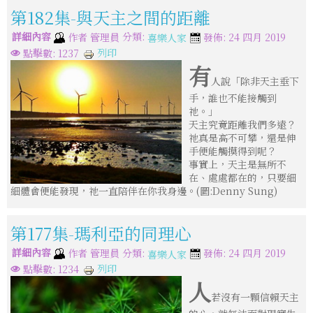
第182集-與天主之間的距離
詳細內容
分類:
作者
管理員
發佈: 24 四月 2019
喜樂人家
列印
點擊數: 1237
有
人說「除非天主垂下
手，誰也不能接觸到
祂。」
天主究竟距離我們多遠？
祂真是高不可攀，還是伸
手便能觸摸得到呢？
事實上，天主是無所不
在、處處都在的，只要細
細體會便能發現，祂一直陪伴在你我身邊。(圖:Denny Sung)
第177集-瑪利亞的同理心
詳細內容
分類:
作者
管理員
發佈: 24 四月 2019
喜樂人家
列印
點擊數: 1234
人
若沒有一顆信賴天主