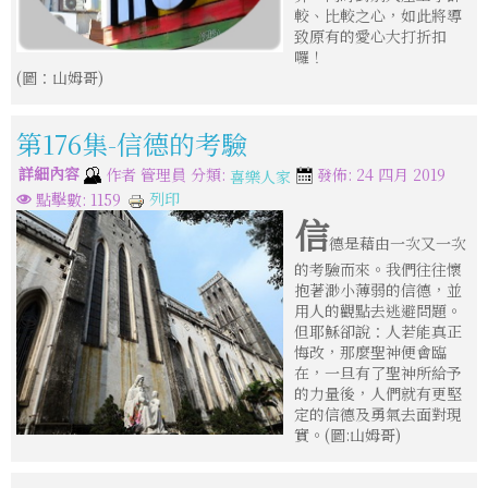
較、比較之心，如此將導
致原有的愛心大打折扣
囉！
(圖：山姆哥)
第176集-信德的考驗
詳細內容
分類:
作者
管理員
發佈: 24 四月 2019
喜樂人家
列印
點擊數: 1159
信
德是藉由一次又一次
的考驗而來。我們往往懷
抱著渺小薄弱的信德，並
用人的觀點去逃避問題。
但耶穌卻說：人若能真正
悔改，那麼聖神便會臨
在，一旦有了聖神所給予
的力量後，人們就有更堅
定的信德及勇氣去面對現
實。(圖:山姆哥)