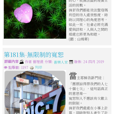
的心，就無法面對現實生
活的挑戰。
倘若我們都能效法聖母瑪
利亞的待人處世態度，時
時以同理心的角度思考，
如此一來，社會必將充滿
愛與詳和，人與人之間的
相處也將更為和睦。
(圖：山姆哥)
第181集-無限制的寬恕
詳細內容
分類:
作者
管理員
發佈: 24 四月 2019
喜樂人家
列印
點擊數: 1197
當
主耶穌告訴門徒：
「應原諒得罪我們的人七
十個七次」，這句話真正
的意思是─
寬恕別人不應該有次數上
的限制。
倘若我們處處在小事上計
算，同時對別人產生了計