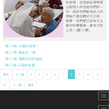
的表情，反而該試著學習
忍耐別人所丟給我們的一
切。倘若我們能為他人的
煩惱代禱並轉求天主時，
那麼，我們便已成為天主
最好的傳聲筒，最有力的
工具。(圖:小寶)
第174集-天國在哪裡？
第173集-萬能的「愛」
第172集-灌溉信仰的福田
第171集-正面的能量
最先
上一篇
3
4
5
6
7
8
9
10
11
12
下一篇
最後