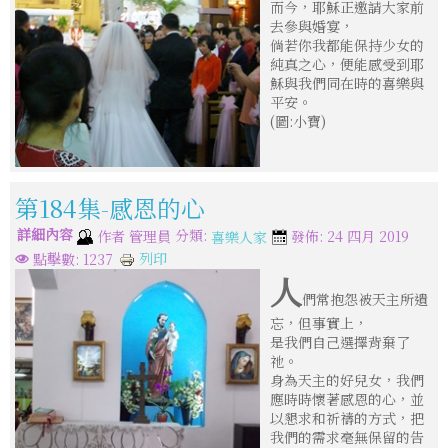
而今，耶穌正邀請大家前
去參與婚宴，
倘若你我都能保持少女的
純真之心，便能感受到耶
穌與我們同在時的喜樂與
平安。
(圖:小寶)
第184集-感恩的心
詳細內容
分類:
作者
管理員
發佈: 24 四月 2019
喜樂人家
列印
點擊數: 1237
人
們常抱怨被天主所遺
忘，但事實上，
是我們自己選擇背棄了
祂。
身為天主的好兒女，我們
應時時懷著感恩的心，並
以懇求和祈禱的方式，把
我們的需求毫無保留的告