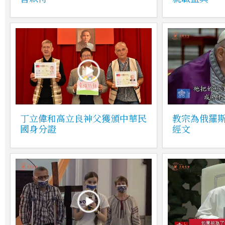
丁立偉和高立良神父獲頒中華民
教宗為俄羅
國身分證
經文