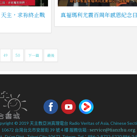
：天主，求祢終止戰
真福瑪利尤震百周年感恩紀念
49
50
下一篇
最後
pyright © 2019 天主教亞洲真理電台 Radio Veritas of Asia, Chinese Secti
service@tianzhu.org
10672 台灣台北市安居街 39 號 4 樓 服務信箱 :
 St., Da’an Dist., Taipei City 10672, Taiwan. Tel：886-2-8732-5220 886-