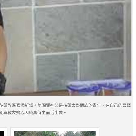
為花蓮教區喜添新鐸。陳賜賢神父是花蓮太魯閣族的青年，在自己的晉鐸
，期與教友齊心因純真侍主而活出愛。