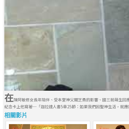
在
陳阿敏修女長年陪伴、受本堂神父關芝勇的影響、國三就萌生回應
紀念卡上他寫著─「迦拉達人書5章25節：如果我們因聖神生活，就
相關影片