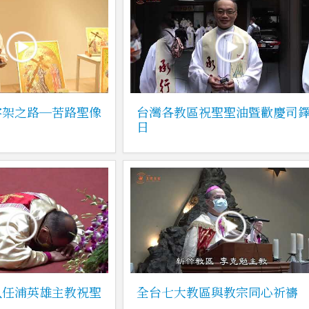
字架之路─苦路聖像
台灣各教區祝聖聖油暨歡慶司
日
八任浦英雄主教祝聖
全台七大教區與教宗同心祈禱