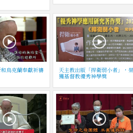
斯和烏克蘭奉獻祈禱
天主教出版「捍衛弱小者」，
獲基督教優秀神學獎