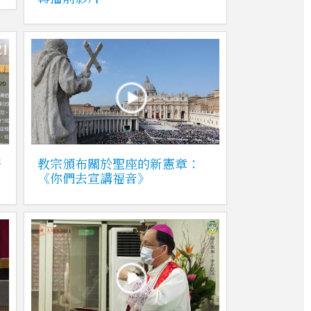
榮
教宗頒布關於聖座的新憲章：
《你們去宣講福音》