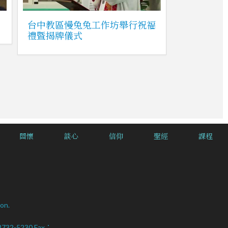
日
台中教區慢兔兔工作坊舉行祝福
禮暨揭牌儀式
關懷
談心
信仰
聖經
課程
on.
2-8732-5230 Fax：