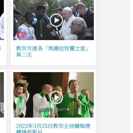
鐸
教宗方濟各「馬爾他牧靈之旅」
第二天
2022年3月25日教宗主持懺悔禮
轉播前影片