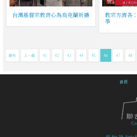
台灣基督宗教齊心為烏克蘭祈禱
教宗方濟各
爭
最先
上一篇
41
42
43
44
45
46
47
48
會員
Co
4F, No.39, Anju