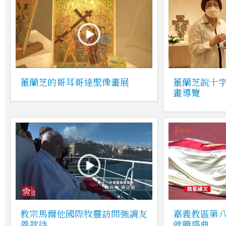
董蘭芝的哥耳哥達聖像畫展
董蘭芝說十
畫導覽
教宗馬爾他國際牧靈訪問強調友
嘉義教區第
善款待
就職盛典