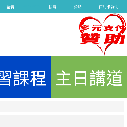
福音
separator
搜尋
贊助
信用卡贊助
習課程
主日講道