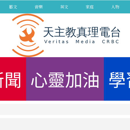
藝文
音樂
英文
家庭
人物
新聞
心靈加油
學