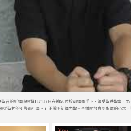
聖召的新鐸陳賜賢11月17日在逾50位於司鐸覆手下，領受聖秩聖事，
應隨從聖神的引導而行事。」正說明新鐸向聖三全然開放直到永遠的心念