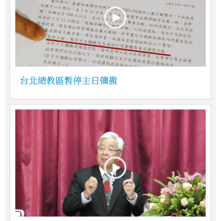
台北總教區暫停主日彌撒