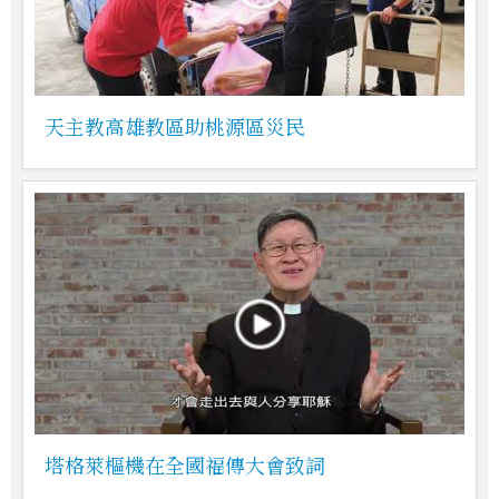
天主教高雄教區助桃源區災民
塔格萊樞機在全國福傳大會致詞