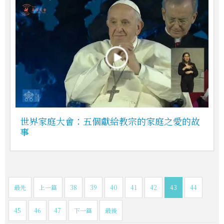
世界家庭大會：五個獻給教宗的家庭之愛的故
事
最先
上一篇
38
39
40
41
42
43
44
45
46
47
下一篇
最後