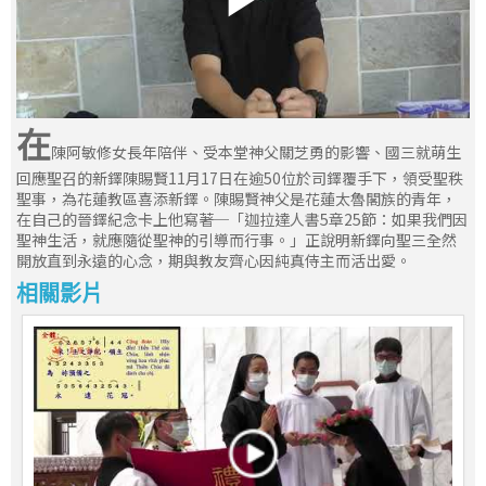
在
陳阿敏修女長年陪伴、受本堂神父關芝勇的影響、國三就萌生
回應聖召的新鐸陳賜賢11月17日在逾50位於司鐸覆手下，領受聖秩
聖事，為花蓮教區喜添新鐸。陳賜賢神父是花蓮太魯閣族的青年，
在自己的晉鐸紀念卡上他寫著─「迦拉達人書5章25節：如果我們因
聖神生活，就應隨從聖神的引導而行事。」正說明新鐸向聖三全然
開放直到永遠的心念，期與教友齊心因純真侍主而活出愛。
相關影片