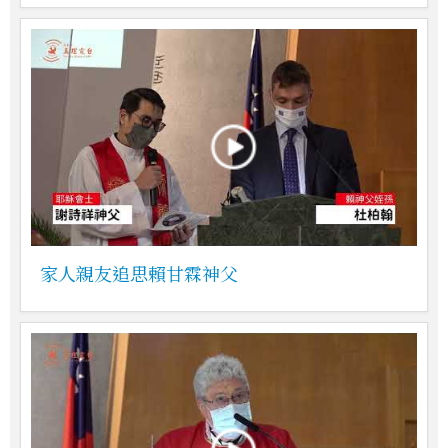
家人親友追思賴甘霖神父