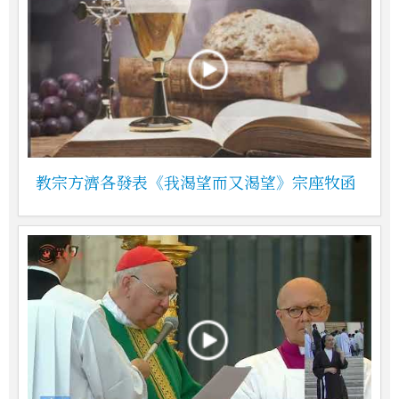
教宗方濟各發表《我渴望而又渴望》宗座牧函