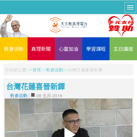
教會活動
真理新聞
心靈加油
學習課程
主日講道
你目前位置:
首頁
教會活動
台灣花蓮喜晉新鐸
台灣花蓮喜晉新鐸
教會活動
/
08 五月 2019