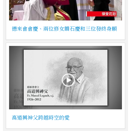
德來會會慶、兩位修女鑽石慶和三位發終身願
高道興神父跨越時空的愛