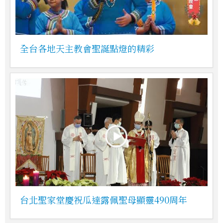
全台各地天主教會聖誕點燈的精彩
台北聖家堂慶祝瓜達露佩聖母顯靈490周年