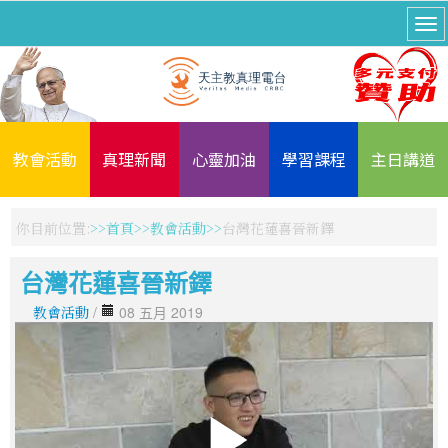
教會活動
真理新聞
心靈加油
學習課程
主日講道
你目前位置:
首頁
教會活動
台灣花蓮喜晉新鐸
台灣花蓮喜晉新鐸
教會活動
/
08 五月 2019