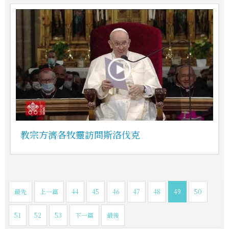
教宗方濟各牧靈訪問斯洛伐克
最先
上一篇
44
45
46
47
48
49
50
51
52
53
下一篇
最後