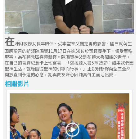
在
陳阿敏修女長年陪伴、受本堂神父關芝勇的影響、國三就萌生
回應聖召的新鐸陳賜賢11月17日在逾50位於司鐸覆手下，領受聖秩
聖事，為花蓮教區喜添新鐸。陳賜賢神父是花蓮太魯閣族的青年，
在自己的晉鐸紀念卡上他寫著─「迦拉達人書5章25節：如果我們因
聖神生活，就應隨從聖神的引導而行事。」正說明新鐸向聖三全然
開放直到永遠的心念，期與教友齊心因純真侍主而活出愛。
相關影片