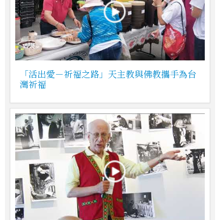
「活出愛－祈福之路」天主教與佛教攜手為台
灣祈福