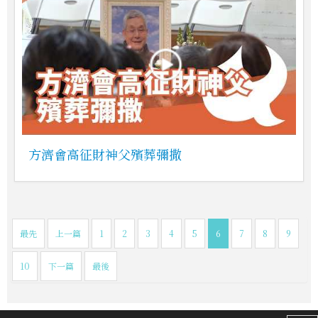
方濟會高征財神父殯葬彌撒
最先
上一篇
1
2
3
4
5
6
7
8
9
10
下一篇
最後