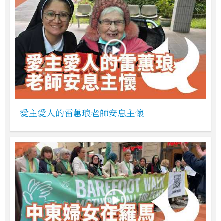
愛主愛人的雷蕙琅老師安息主懷