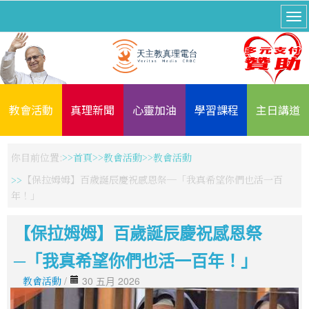
教會活動
真理新聞
心靈加油
學習課程
主日講道
你目前位置:
首頁
教會活動
教會活動
【保拉姆姆】百歲誕辰慶祝感恩祭─「我真希望你們也活一百
年！」
【保拉姆姆】百歲誕辰慶祝感恩祭
─「我真希望你們也活一百年！」
教會活動
/
30 五月 2026