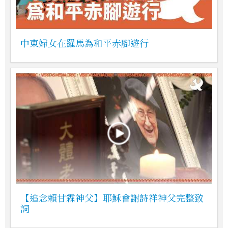
中東婦女在羅馬為和平赤腳遊行
【追念賴甘霖神父】耶穌會謝詩祥神父完整致
詞