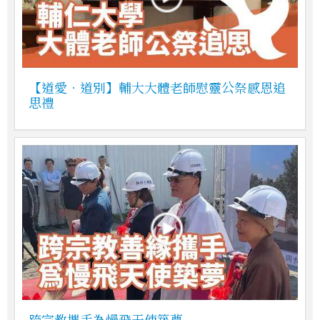
【道愛．道別】輔大大體老師慰靈公祭感恩追
思禮
跨宗教攜手為慢飛天使築夢