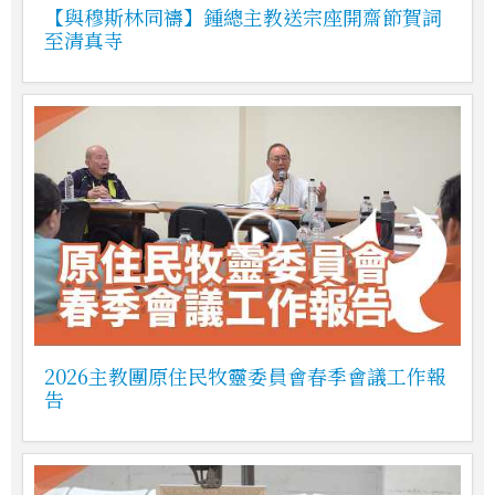
【與穆斯林同禱】鍾總主教送宗座開齋節賀詞
至清真寺
2026主教團原住民牧靈委員會春季會議工作報
告