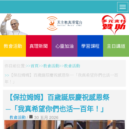
教會活動
真理新聞
心靈加油
學習課程
主日講道
你目前位置:
首頁
教會活動
教會活動
【保拉姆姆】百歲誕辰慶祝感恩祭─「我真希望你們也活一百
年！」
【保拉姆姆】百歲誕辰慶祝感恩祭
─「我真希望你們也活一百年！」
教會活動
/
30 五月 2026