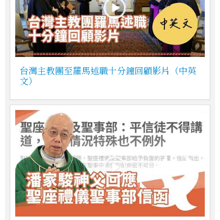
台灣主教團至羅馬述職十分鐘回顧影片（中英
文）