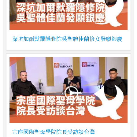
深坑加爾默羅隱修院吳聖體佳蘭修女發願銀慶
宗座國際聖母學院院長受訪談台灣