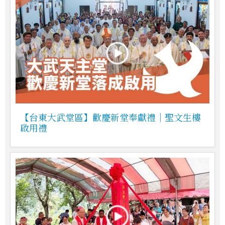
【台東大武堂區】歡慶新堂奉獻禮｜聖文生樓
啟用禮