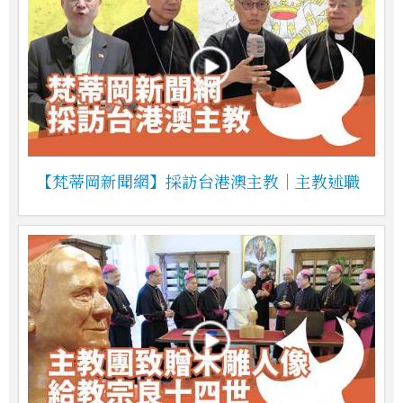
【梵蒂岡新聞網】採訪台港澳主教｜主教述職