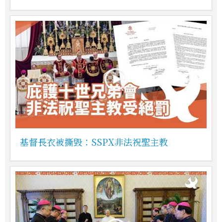
基督長衣被撕毀：SSPX非法祝聖主教