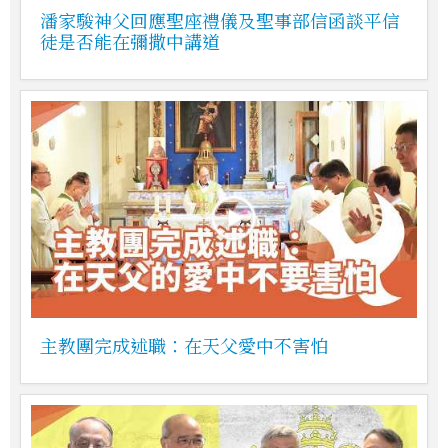
潘家駿神父回應聖座禮儀及聖事部信函談平信
徒是否能在彌撒中講道
主教團完成述職：在天父愛中不害怕