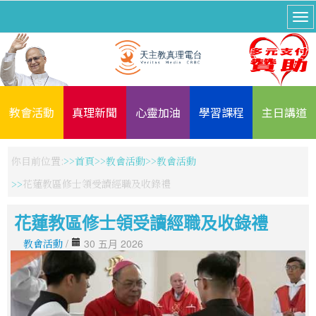
教會活動
真理新聞
心靈加油
學習課程
主日講道
你目前位置:
首頁
教會活動
教會活動
花蓮教區修士領受讀經職及收錄禮
花蓮教區修士領受讀經職及收錄禮
教會活動
/
30 五月 2026