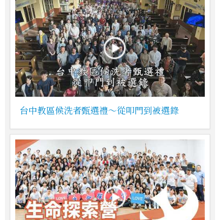
台中教區候洗者甄選禮～從叩門到被選錄