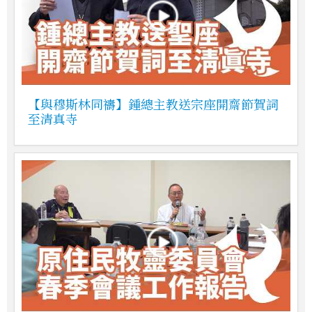
【與穆斯林同禱】鍾總主教送宗座開齋節賀詞
至清真寺