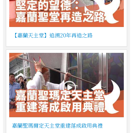
【嘉蘭天主堂】追溯20年再造之路
嘉蘭聖瑪爾定天主堂重建落成啟用典禮