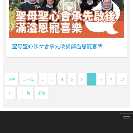
聖母聖心修女會承先啟後滿溢恩寵喜樂
最先
上一篇
2
3
4
5
6
7
8
9
10
11
下一篇
最後