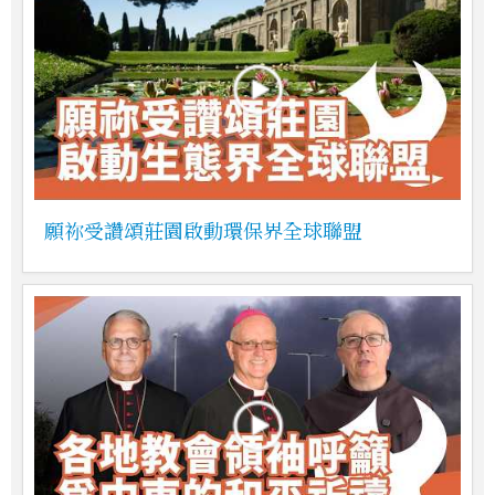
願祢受讚頌莊園啟動環保界全球聯盟