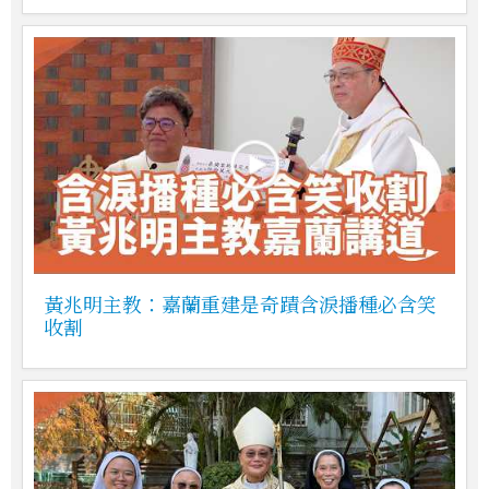
黃兆明主教：嘉蘭重建是奇蹟含淚播種必含笑
收割