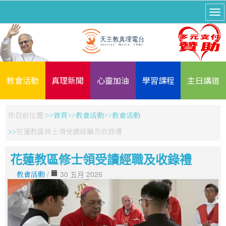
教會活動
真理新聞
心靈加油
學習課程
主日講道
你目前位置:
首頁
教會活動
教會活動
花蓮教區修士領受讀經職及收錄禮
花蓮教區修士領受讀經職及收錄禮
教會活動
/
30 五月 2026