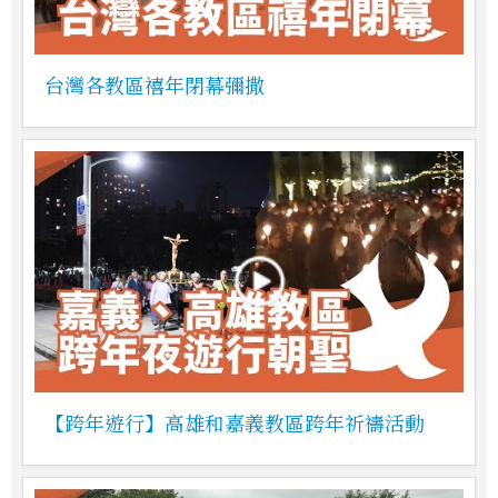
台灣各教區禧年閉幕彌撒
【跨年遊行】高雄和嘉義教區跨年祈禱活動