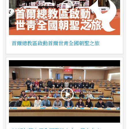
首爾總教區啟動首爾世青全國朝聖之旅