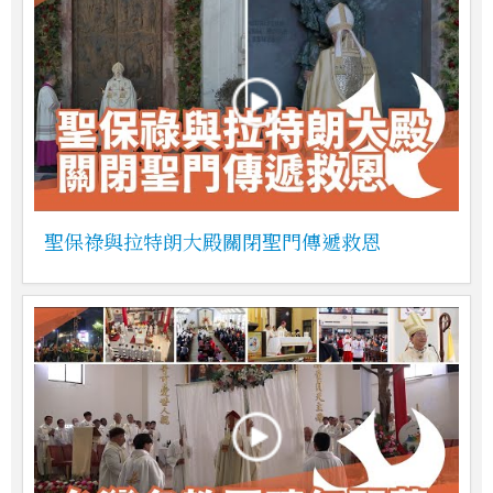
聖保祿與拉特朗大殿關閉聖門傳遞救恩