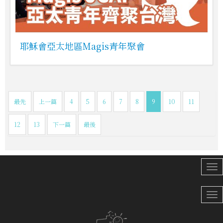
耶穌會亞太地區Magis青年聚會
最先
上一篇
4
5
6
7
8
9
10
11
12
13
下一篇
最後