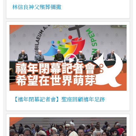
林信良神父殯葬彌撒
【禧年閉幕記者會】聖座回顧禧年足跡