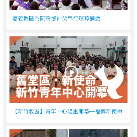
嘉義教區為阮聆憶神父舉行殯葬彌撒
【新竹教區】青年中心隆重開幕─福傳新使命