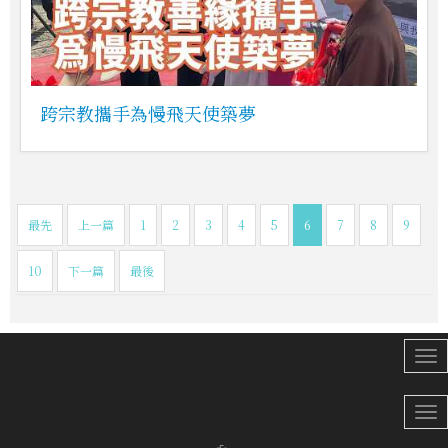
跨宗教攜手為慢飛天使築夢
最先
上一篇
1
2
3
4
5
6
7
8
9
10
下一篇
最後