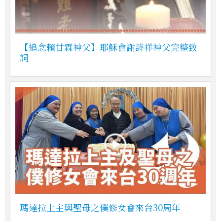
【追念賴甘霖神父】耶穌會謝詩祥神父完整致
詞
瑪達拉上主與聖母之僕修女會來台30周年