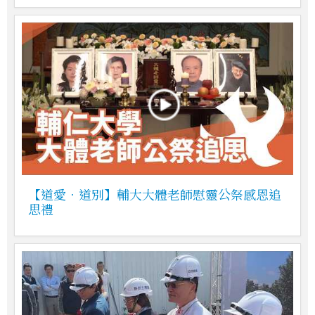
【道愛．道別】輔大大體老師慰靈公祭感恩追
思禮