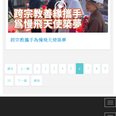
跨宗教攜手為慢飛天使築夢
最先
上一篇
1
2
3
4
5
6
7
8
9
10
下一篇
最後