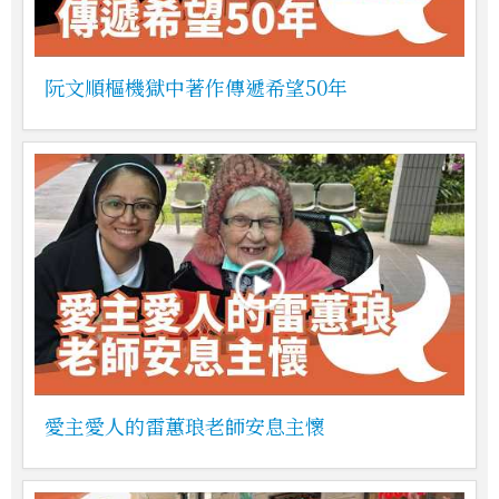
阮文順樞機獄中著作傳遞希望50年
愛主愛人的雷蕙琅老師安息主懷