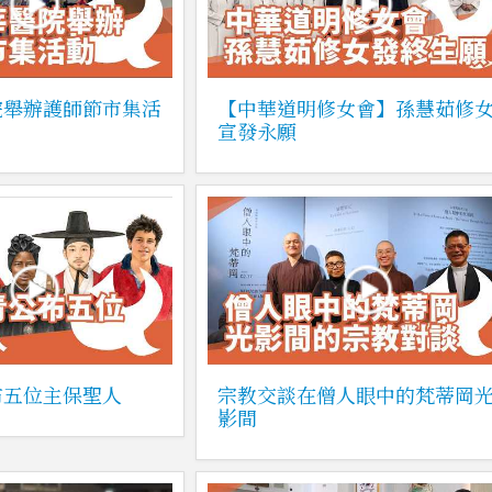
院舉辦護師節市集活
【中華道明修女會】孫慧茹修
宣發永願
布五位主保聖人
宗教交談在僧人眼中的梵蒂岡
影間