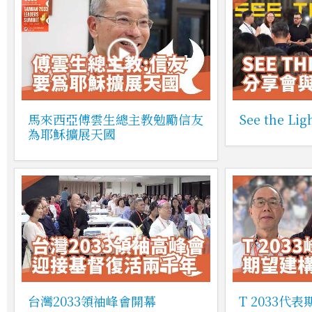
馬來西亞傅雲生總主教勉勵信友
See the 
為耶穌擴展天國
台灣2033領袖峰會開幕
T 2033代