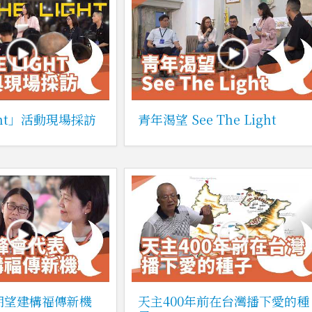
Light」活動現場採訪
青年渴望 See The Light
表期望建構福傳新機
天主400年前在台灣播下愛的種