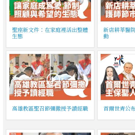
聖座新文件：在家庭裡活出整體
新店耕莘醫
生態
動
高雄教區聖召節彌撒授予讀經職
首爾世青公