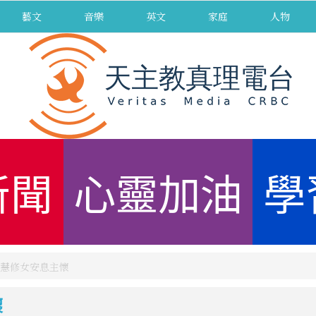
藝文
音樂
英文
家庭
人物
新聞
心靈加油
學
慧修女安息主懷
懷