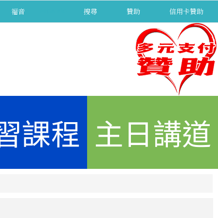
福音
separator
搜尋
贊助
信用卡贊助
習課程
主日講道