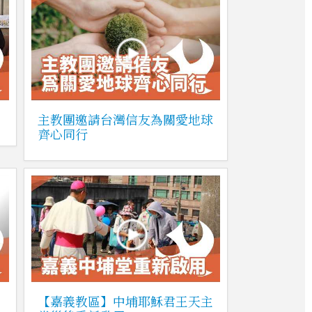
主教團邀請台灣信友為關愛地球
齊心同行
【嘉義教區】中埔耶穌君王天主