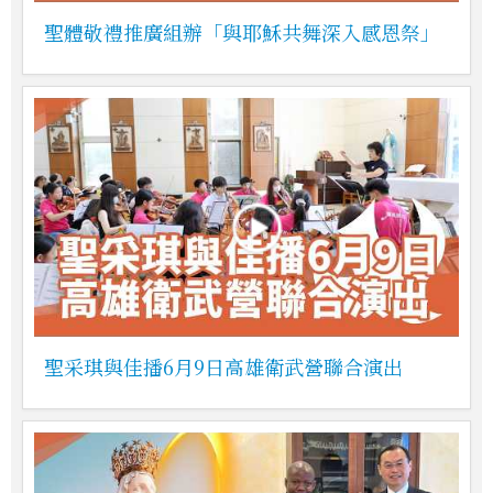
聖體敬禮推廣組辦「與耶穌共舞深入感恩祭」
聖采琪與佳播6月9日高雄衛武營聯合演出