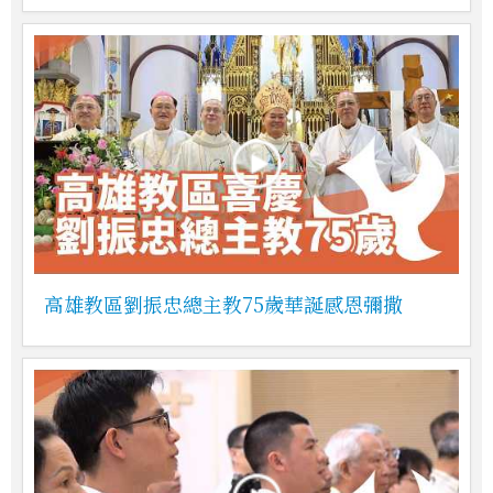
高雄教區劉振忠總主教75歲華誕感恩彌撒