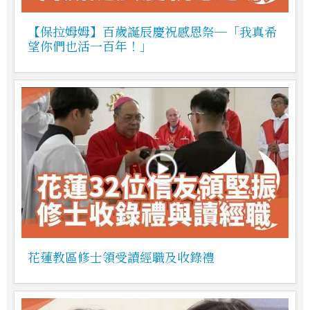
【保拉姆姆】百歲誕辰慶祝感恩祭─「我真希
望你們也活一百年！」
花蓮教區修士領受讀經職及收錄禮