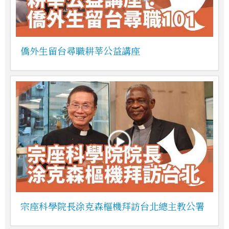
僑外生留台尋職耕莘公益講座
宗座科學院長涂克森樞機拜訪台北總主教公署