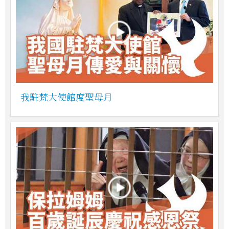
我駐梵大使館度聖母月