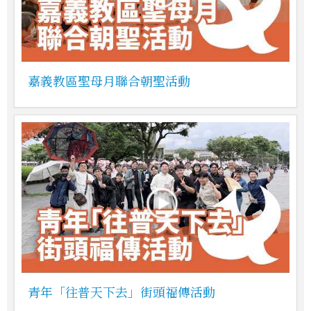
嘉義教區聖母月聯合朝聖活動
青年「往普天下去」街頭福傳活動