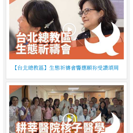
【台北總教區】生態祈禱會響應願祢受讚頌周