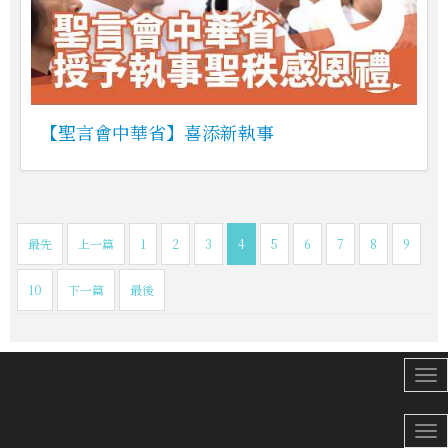
【聖言會中華省】喜添新執事
最先
上一篇
1
2
3
4
5
6
7
8
9
10
下一篇
最後