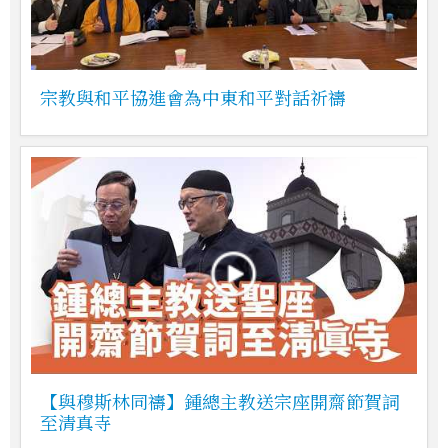
宗教與和平協進會為中東和平對話祈禱
【與穆斯林同禱】鍾總主教送宗座開齋節賀詞
至清真寺