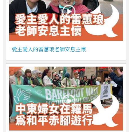
愛主愛人的雷蕙琅老師安息主懷