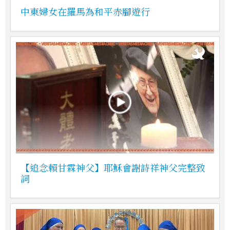
中東婦女在羅馬為和平赤腳遊行
【追念賴甘霖神父】耶穌會謝詩祥神父完整致
詞