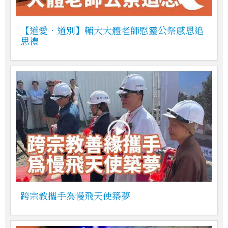
【道愛．道別】輔大大體老師慰靈公祭感恩追
思禮
跨宗教攜手為慢飛天使築夢