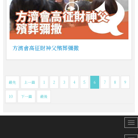
方濟會高征財神父殯葬彌撒
最先
上一篇
1
2
3
4
5
6
7
8
9
10
下一篇
最後