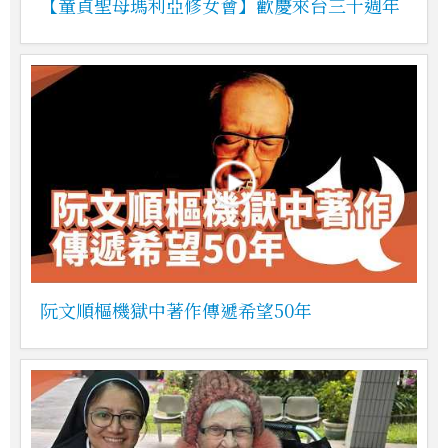
【童貞聖母瑪利亞修女會】歡慶來台三十週年
阮文順樞機獄中著作傳遞希望50年